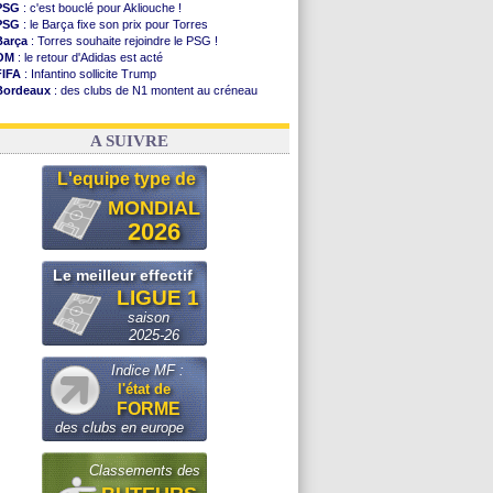
PSG
: c'est bouclé pour Akliouche !
PSG
: le Barça fixe son prix pour Torres
Barça
: Torres souhaite rejoindre le PSG !
OM
: le retour d'Adidas est acté
FIFA
: Infantino sollicite Trump
Bordeaux
: des clubs de N1 montent au créneau
Argentine
: quand Medina recadre... sa mère
Real
: le démenti de Leipzig pour Diomandé
A SUIVRE
L'equipe type de
MONDIAL
2026
Le meilleur effectif
LIGUE 1
saison
2025-26
Indice MF :
l'état de
FORME
des clubs en europe
Classements des