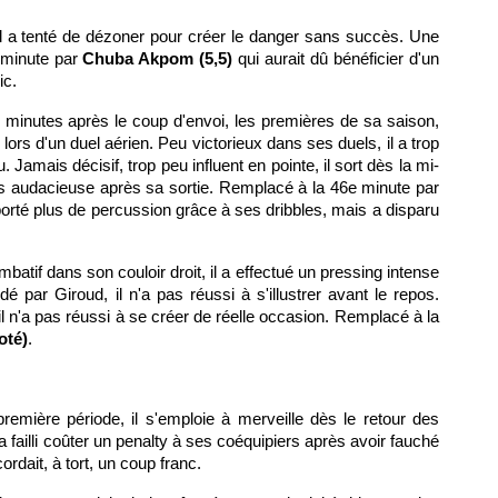
 il a tenté de dézoner pour créer le danger sans succès. Une
 minute par
Chuba Akpom (5,5)
qui aurait dû bénéficier d'un
ic.
x minutes après le coup d'envoi, les premières de sa saison,
ors d'un duel aérien. Peu victorieux dans ses duels, il a trop
 Jamais décisif, trop peu influent en pointe, il sort dès la mi-
s audacieuse après sa sortie. Remplacé à la 46e minute par
orté plus de percussion grâce à ses dribbles, mais a disparu
atif dans son couloir droit, il a effectué un pressing intense
é par Giroud, il n'a pas réussi à s'illustrer avant le repos.
il n'a pas réussi à se créer de réelle occasion. Remplacé à la
oté)
.
première période, il s'emploie à merveille dès le retour des
 a failli coûter un penalty à ses coéquipiers après avoir fauché
rdait, à tort, un coup franc.