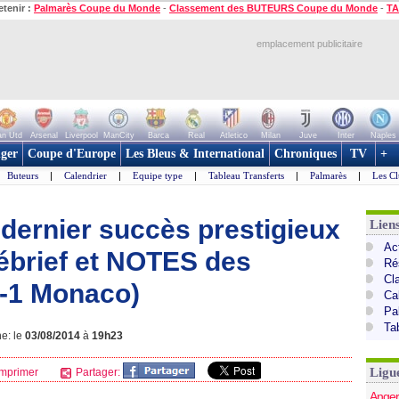
etenir :
Palmarès Coupe du Monde
-
Classement des BUTEURS Coupe du Monde
-
TA
emplacement publicitaire
n Utd
Arsenal
Liverpool
ManCity
Barca
Real
Atletico
Milan
Juve
Inter
Naples
ger
Coupe d'Europe
Les Bleus & International
Chroniques
TV
+
Buteurs
|
Calendrier
|
Equipe type
|
Tableau Transferts
|
Palmarès
|
Les Cl
 dernier succès prestigieux
Lien
Act
Débrief et NOTES des
Ré
Cl
0-1 Monaco)
Ca
Pa
Ta
ne: le
03/08/2014
à
19h23
Ligu
mprimer
Partager:
Anger