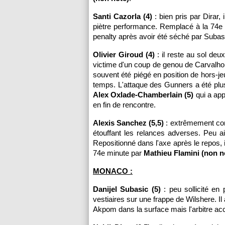
Santi Cazorla (4)
: bien pris par Dirar,
piètre performance. Remplacé à la 74e
penalty après avoir été séché par Subas
Olivier Giroud (4)
: il reste au sol deu
victime d'un coup de genou de Carvalho l
souvent été piégé en position de hors-jeu.
temps. L'attaque des Gunners a été plu
Alex Oxlade-Chamberlain (5)
qui a app
en fin de rencontre.
Alexis Sanchez (5,5)
: extrêmement comb
étouffant les relances adverses. Peu aid
Repositionné dans l'axe après le repos, 
74e minute par
Mathieu Flamini (non n
MONACO :
Danijel Subasic (5)
: peu sollicité en 
vestiaires sur une frappe de Wilshere. Il
Akpom dans la surface mais l'arbitre acco