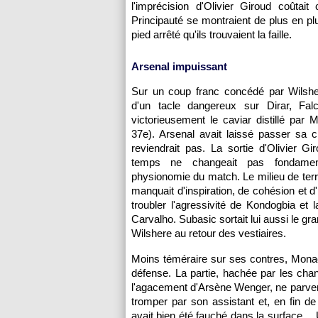
l'imprécision d'Olivier Giroud coûtai
Principauté se montraient de plus en p
pied arrêté qu'ils trouvaient la faille.
Arsenal impuissant
Sur un coup franc concédé par Wilshe
d'un tacle dangereux sur Dirar, Falc
victorieusement le caviar distillé par M
37e). Arsenal avait laissé passer sa 
reviendrait pas. La sortie d'Olivier Gi
temps ne changeait pas fondamen
physionomie du match. Le milieu de terr
manquait d'inspiration, de cohésion et d'i
troubler l'agressivité de Kondogbia et l
Carvalho. Subasic sortait lui aussi le gra
Wilshere au retour des vestiaires.
Moins téméraire sur ses contres, Mona
défense. La partie, hachée par les chan
l'agacement d'Arsène Wenger, ne parvenai
tromper par son assistant et, en fin de
avait bien été fauché dans la surface… 