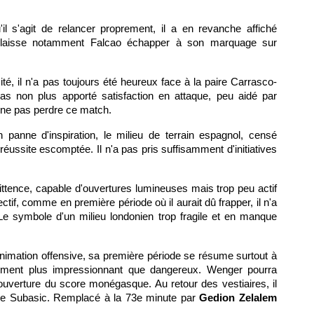
'il s'agit de relancer proprement, il a en revanche affiché
l laisse notamment Falcao échapper à son marquage sur
cité, il n'a pas toujours été heureux face à la paire Carrasco-
 pas non plus apporté satisfaction en attaque, peu aidé par
 ne pas perdre ce match.
n panne d'inspiration, le milieu de terrain espagnol, censé
 réussite escomptée. Il n'a pas pris suffisamment d'initiatives
mittence, capable d'ouvertures lumineuses mais trop peu actif
ectif, comme en première période où il aurait dû frapper, il n'a
Le symbole d'un milieu londonien trop fragile et en manque
'animation offensive, sa première période se résume surtout à
sement plus impressionnant que dangereux. Wenger pourra
ouverture du score monégasque. Au retour des vestiaires, il
 de Subasic. Remplacé à la 73e minute par
Gedion Zelalem