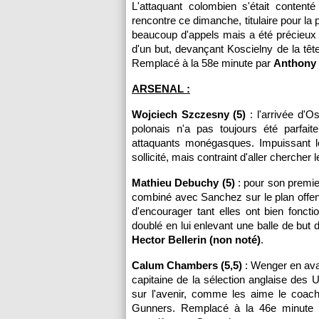
L'attaquant colombien s'était content
rencontre ce dimanche, titulaire pour la p
beaucoup d'appels mais a été précieux d
d'un but, devançant Koscielny de la tête.
Remplacé à la 58e minute par
Anthony 
ARSENAL :
Wojciech Szczesny (5)
: l'arrivée d'O
polonais n'a pas toujours été parfai
attaquants monégasques. Impuissant l
sollicité, mais contraint d'aller chercher 
Mathieu Debuchy (5)
: pour son premie
combiné avec Sanchez sur le plan off
d'encourager tant elles ont bien fonc
doublé en lui enlevant une balle de but
Hector Bellerin (non noté)
.
Calum Chambers (5,5)
: Wenger en avait
capitaine de la sélection anglaise de
sur l'avenir, comme les aime le coach
Gunners. Remplacé à la 46e minute