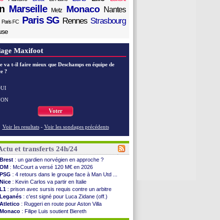
n
Marseille
Monaco
Nantes
Metz
Paris SG
Rennes
Strasbourg
Paris FC
use
age Maxifoot
e va t-il faire mieux que Deschamps en équipe de
e ?
UI
NON
Voter
Voir les resultats
-
Voir les sondages précédents
Actu et transferts 24h/24
Brest
: un gardien norvégien en approche ?
OM
: McCourt a versé 120 M€ en 2026
PSG
: 4 retours dans le groupe face à Man Utd ...
Nice
: Kevin Carlos va partir en Italie
L1
: prison avec sursis requis contre un arbitre
Leganés
: c'est signé pour Luca Zidane (off.)
Atletico
: Ruggeri en route pour Aston Villa
Monaco
: Filipe Luis soutient Biereth
Lyon
: Mangala prêté à Getafe (officiel)