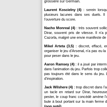
grossière sur Germain.
Laurent Koscielny (4)
: serein lorsqu
plusieurs lacunes dans ses duels. I
l'ouverture du score.
Nacho Monreal (4)
: très souvent solli
Dirar, souvent pris de vitesse. Il n'a
Cazorla, malgré une envie manifeste de
Mikel Arteta (3,5)
: discret, effacé, e
organiser le jeu d'Arsenal, n'a pas eu la
pour peser dans le jeu.
Aaron Ramsey (4)
: il a joué par inter
dans l'animation du jeu. Parfois trop coll
pas toujours été dans le sens du jeu. 
d'inspiration.
Jack Wilshere (4)
: trop discret dans l
un tacle en retard sur Dirar, heureu
pester, le coup franc concédé amène l'
bute à bout portant sur la main ferme
(non noté)
.