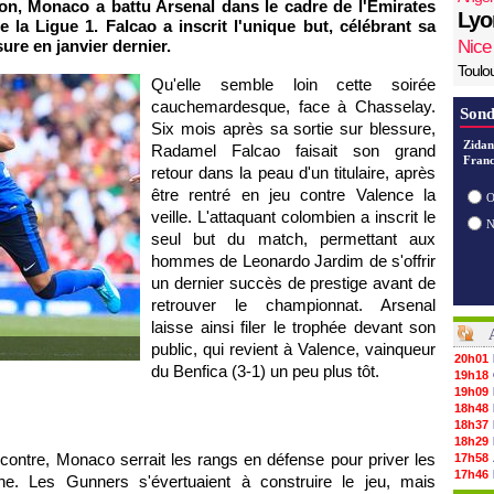
on, Monaco a battu Arsenal dans le cadre de l'Emirates
Lyo
 la Ligue 1. Falcao a inscrit l'unique but, célébrant sa
ure en janvier dernier.
Nice
Toulo
Qu'elle semble loin cette soirée
cauchemardesque, face à Chasselay.
Sond
Six mois après sa sortie sur blessure,
Zidan
Radamel Falcao faisait son grand
Franc
retour dans la peau d'un titulaire, après
être rentré en jeu contre Valence la
O
veille. L'attaquant colombien a inscrit le
seul but du match, permettant aux
hommes de Leonardo Jardim de s'offrir
un dernier succès de prestige avant de
retrouver le championnat. Arsenal
laisse ainsi filer le trophée devant son
public, qui revient à Valence, vainqueur
20h01
du Benfica (3-1) un peu plus tôt.
19h18
19h09
18h48
18h37
18h29
ontre, Monaco serrait les rangs en défense pour priver les
17h58
17h46
che. Les Gunners s'évertuaient à construire le jeu, mais
17h32