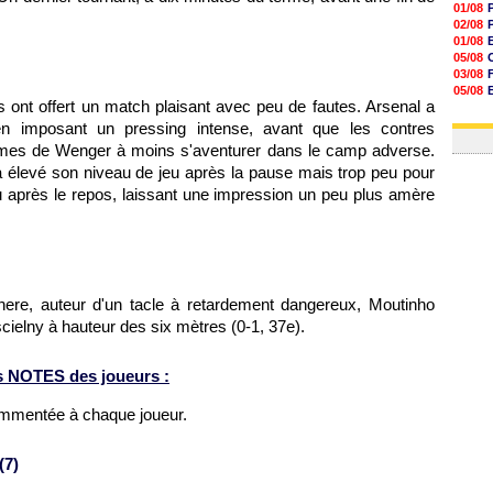
01/08
02/08
01/08
05/08
03/08
05/08
 ont offert un match plaisant avec peu de fautes. Arsenal a
03/08
03/08
n imposant un pressing intense, avant que les contres
mes de Wenger à moins s'aventurer dans le camp adverse.
a élevé son niveau de jeu après la pause mais trop peu pour
u après le repos, laissant une impression un peu plus amère
ere, auteur d'un tacle à retardement dangereux, Moutinho
cielny à hauteur des six mètres (0-1, 37e).
s NOTES des joueurs :
ommentée à chaque joueur.
(7)