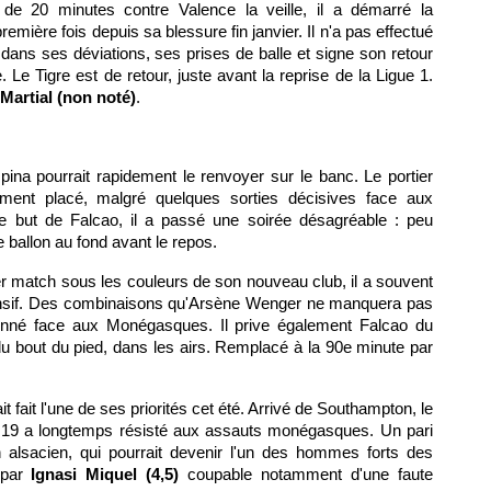
é de 20 minutes contre Valence la veille, il a démarré la
remière fois depuis sa blessure fin janvier. Il n'a pas effectué
ans ses déviations, ses prises de balle et signe son retour
 Le Tigre est de retour, juste avant la reprise de la Ligue 1.
Martial (non noté)
.
spina pourrait rapidement le renvoyer sur le banc. Le portier
tement placé, malgré quelques sorties décisives face aux
e but de Falcao, il a passé une soirée désagréable : peu
le ballon au fond avant le repos.
r match sous les couleurs de son nouveau club, il a souvent
ensif. Des combinaisons qu'Arsène Wenger ne manquera pas
tionné face aux Monégasques. Il prive également Falcao du
 du bout du pied, dans les airs. Remplacé à la 90e minute par
 fait l'une de ses priorités cet été. Arrivé de Southampton, le
s U19 a longtemps résisté aux assauts monégasques. Un pari
 alsacien, qui pourrait devenir l'un des hommes forts des
 par
Ignasi Miquel (4,5)
coupable notamment d'une faute