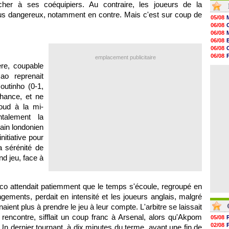
t cher à ses coéquipiers. Au contraire, les joueurs de la
17h16
lus dangereux, notamment en contre. Mais c'est sur coup de
16h59
05/08
16h37
06/08
16h33
06/08
16h27
06/08
16h22
06/08
16h07
06/08
emplacement publicitaire
15h46
06/08
re, coupable
15h41
06/08
ao reprenait
15h20
14h55
outinho (0-1,
14h38
chance, et ne
14h19
roud à la mi-
13h56
13h35
talement la
ain londonien
nitiative pour
a sérénité de
nd jeu, face à
co attendait patiemment que le temps s'écoule, regroupé en
gements, perdait en intensité et les joueurs anglais, malgré
ent plus à prendre le jeu à leur compte. L'arbitre se laissait
 rencontre, sifflait un coup franc à Arsenal, alors qu'Akpom
05/08
02/08
Un dernier tournant, à dix minutes du terme, avant une fin de