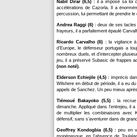
Nabil Dirar (6,5)
: il a imposé sa loi 
accélérations de Cazorla. Il a énorm
percussion, lui permettant de prendre l
Andrea Raggi (6)
: deux de ses tacles o
frayeurs, il a parfaitement épaulé Carval
Ricardo Carvalho (6)
: la vigilance à 
d'Europe, le défenseur portugais a tou
nombreux duels, et d'intercepter plusie
jeu, il a préservé Subasic de frappes
(non noté)
.
Elderson Echiejile (4,5)
: imprécis dans
Wilshere en début de période, il a eu d
appels de Sanchez. Un peu mieux après la
Tiémoué Bakayoko (5,5)
: la recrue
dimanche. Appliqué dans l'entrejeu, il
de multiplier les combinaisons avec K
défensif, sans s'aventurer dans de gra
Geoffrey Kondogbia (6,5)
: peu en vu
monégasque, en l'absence de Toulalan