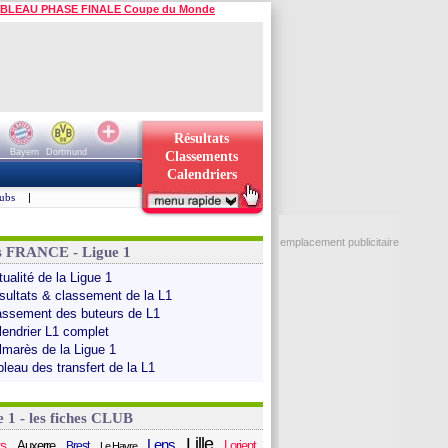
BLEAU PHASE FINALE Coupe du Monde
Résultats
Bayern
Dortmund
Classements
Calendriers
ubs
|
emplacement publicitaire
s FRANCE - Ligue 1
ualité de la Ligue 1
sultats & classement de la L1
assement des buteurs de L1
lendrier L1 complet
lmarès de la Ligue 1
bleau des transfert de la L1
e 1 - les fiches CLUB
Lille
Lens
s
Auxerre
Lorient
Brest
Le Havre