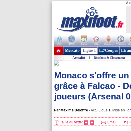
A r
OM
PSG
Lyon
Lille
Monaco
Chelsea
Ma
+ de clubs
Mercato
Ligue 1
L2/Coupes
Etran
Actualité
|
Résultats & Classement
|
Monaco s'offre un
grâce à Falcao - 
joueurs (Arsenal 
Par
Maxime Deloffre
-
Actu Ligue 1, Mise en lig
Taille du texte:
Email
I