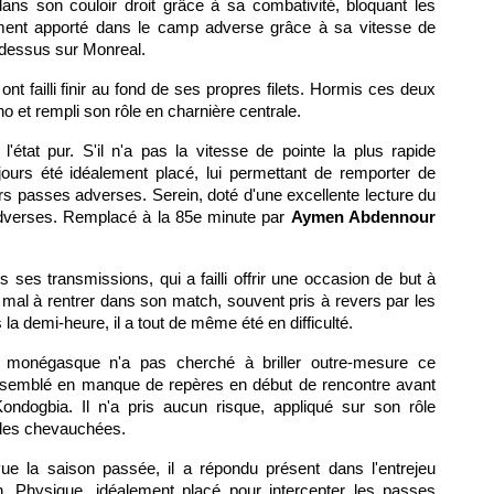
dans son couloir droit grâce à sa combativité, bloquant les
ément apporté dans le camp adverse grâce à sa vitesse de
e dessus sur Monreal.
nt failli finir au fond de ses propres filets. Hormis ces deux
ho et rempli son rôle en charnière centrale.
l'état pur. S'il n'a pas la vitesse de pointe la plus rapide
jours été idéalement placé, lui permettant de remporter de
urs passes adverses. Serein, doté d'une excellente lecture du
 adverses. Remplacé à la 85e minute par
Aymen Abdennour
 ses transmissions, qui a failli offrir une occasion de but à
u mal à rentrer dans son match, souvent pris à revers par les
 demi-heure, il a tout de même été en difficulté.
 monégasque n'a pas cherché à briller outre-mesure ce
 a semblé en manque de repères en début de rencontre avant
ondogbia. Il n'a pris aucun risque, appliqué sur son rôle
ndes chevauchées.
e la saison passée, il a répondu présent dans l'entrejeu
. Physique, idéalement placé pour intercepter les passes