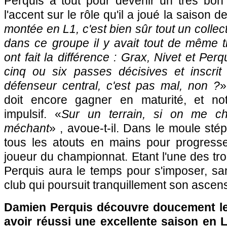
Perquis a tout pour devenir un très bon 
l'accent sur le rôle qu'il a joué la saison d
montée en L1, c'est bien sûr tout un collect
dans ce groupe il y avait tout de même tro
ont fait la différence : Grax, Nivet et Per
cinq ou six passes décisives et inscri
défenseur central, c'est pas mal, non ?
»
doit encore gagner en maturité, et n
impulsif. «
Sur un terrain, si on me ch
méchant
» , avoue-t-il. Dans le moule sté
tous les atouts en mains pour progress
joueur du championnat. Etant l'une des tro
Perquis aura le temps pour s'imposer, sa
club qui poursuit tranquillement son ascen
Damien Perquis découvre doucement le
avoir réussi une excellente saison en 