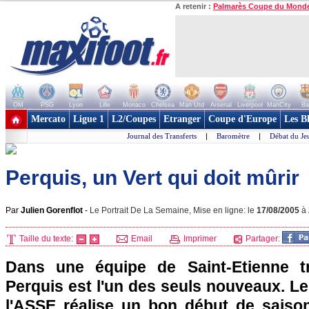
A retenir :
Palmarès Coupe du Mond
OM
PSG
Lyon
Lille
Monaco
Chelsea
Man Utd
Arsenal
Liverpool
ManCity
Ba
+ de clubs
Mercato
Ligue 1
L2/Coupes
Etranger
Coupe d'Europe
Les B
Journal des Transferts
|
Baromètre
|
Débat du Je
Perquis, un Vert qui doit mûrir
Par
Julien Gorenflot
-
Le Portrait De La Semaine, Mise en ligne: le
17/08/2005
à
Taille du texte:
Email
Imprimer
Partager:
Dans une équipe de Saint-Etienne t
Perquis est l'un des seuls nouveaux. L
l'ASSE réalise un bon début de saison 