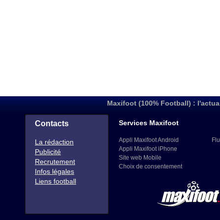
Maxifoot (100% Football) : l'actua
Services Maxifoot
Contacts
Appli Maxifoot Android
Flu
La rédaction
Appli Maxifoot iPhone
Publicité
Site web Mobile
Recrutement
Choix de consentement
Infos légales
Liens football