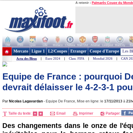
A retenir :
Palmarès Coupe du Mond
OM
PSG
Lyon
Lille
Monaco
Chelsea
Man Utd
Arsenal
Liverpool
ManCity
Ba
+ de clubs
Mercato
Ligue 1
L2/Coupes
Etranger
Coupe d'Europe
Les B
Actu des Bleus
|
Euro 2024
|
Class. FIFA
|
Mondial 2026
|
CAN 20
Equipe de France : pourquoi 
devrait délaisser le 4-2-3-1 pour
Par
Nicolas Lagavardan
-
Equipe De France, Mise en ligne: le
17/11/2013
à
21h
Taille du texte:
Email
Imprimer
Partager:
Des changements dans le onze de l'éq