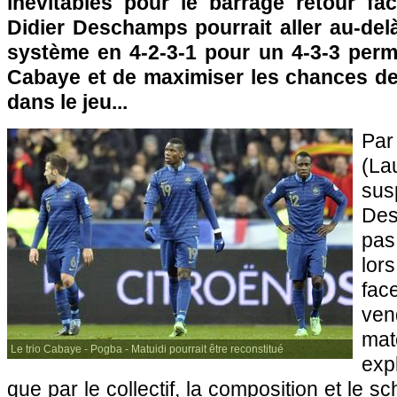
inévitables pour le barrage retour fac
Didier Deschamps pourrait aller au-del
système en 4-2-3-1 pour un 4-3-3 perme
Cabaye et de maximiser les chances d
dans le jeu...
Par
(La
su
Des
pas
lor
fac
ven
mat
Le trio Cabaye - Pogba - Matuidi pourrait être reconstitué
exp
que par le collectif, la composition et le s