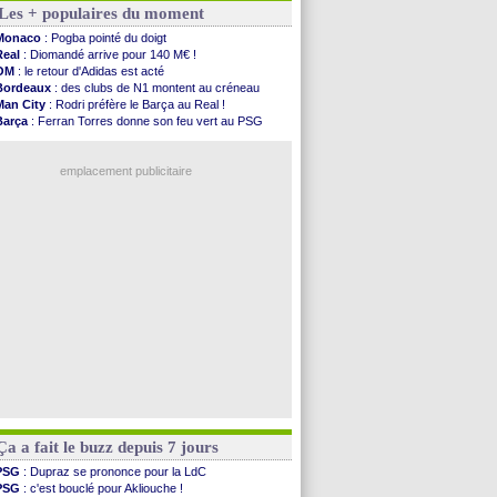
Les + populaires du moment
Nantes
: Der Zakarian et sa relation avec Kita
OM
: le club prêt à libérer Kondogbia ?
Monaco
: Pogba pointé du doigt
Monaco
: le message touchant d'Akliouche
Real
: Diomandé arrive pour 140 M€ !
FIFA
: Tebas en remet une couche
OM
: le retour d'Adidas est acté
FIFA
: l'UEFA maintient la pression
Bordeaux
: des clubs de N1 montent au créneau
PSG
: Tebas encense Luis Enrique
Man City
: Rodri préfère le Barça au Real !
Real
: Vinicius jusqu'en 2032 (officiel)
Barça
: Ferran Torres donne son feu vert au PSG
Lyon
: Mangala va rejoindre Getafe
PSG
: Liverpool accélère pour Mbaye
OM
: une offre refusée pour Aguerd
PSG
: Luis Enrique satisfait malgré tout
Real
: c'est confirmé pour Vinicius
emplacement publicitaire
Troyes
: Junior Diaz jusqu'en 2030 (officiel)
PSG
: Akliouche a signé (officiel)
OM
: une offre pour Bulka
PSG
: contrat signé pour Akliouche
Ouganda
: Owori battu à mort à Kampala
Voir les brèves précédentes
Ça a fait le buzz depuis 7 jours
PSG
: Dupraz se prononce pour la LdC
PSG
: c'est bouclé pour Akliouche !