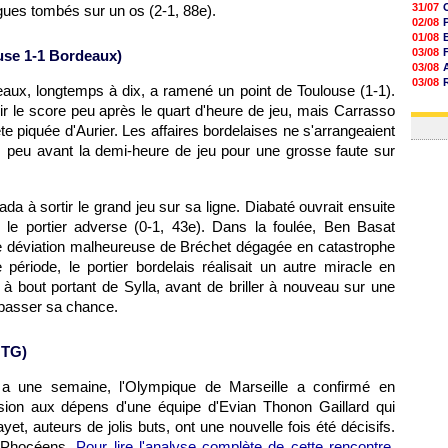
31/07
gues tombés sur un os (2-1, 88e).
02/08
01/08
03/08
use
1-1
Bordeaux
)
03/08
03/08
eaux
, longtemps à dix, a ramené un point de
Toulouse
(1-1).
03/08
ir le score peu après le quart d'heure de jeu, mais Carrasso
31/07
te piquée d'Aurier. Les affaires bordelaises ne s'arrangeaient
s peu avant la demi-heure de jeu pour une grosse faute sur
da à sortir le grand jeu sur sa ligne. Diabaté ouvrait ensuite
le portier adverse (0-1, 43e). Dans la foulée, Ben Basat
une déviation malheureuse de Bréchet dégagée en catastrophe
ériode, le portier bordelais réalisait un autre miracle en
 à bout portant de Sylla, avant de briller à nouveau sur une
à passer sa chance.
 TG)
 a une semaine,
l'Olympique de Marseille
a confirmé en
sion aux dépens d'une équipe d'Evian Thonon Gaillard qui
et, auteurs de jolis buts, ont une nouvelle fois été décisifs.
es Phocéens.
Pour lire l'analyse complète de cette rencontre,