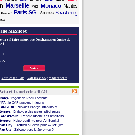
n
Marseille
Monaco
Nantes
Metz
Paris SG
Rennes
Strasbourg
Paris FC
use
age Maxifoot
e va t-il faire mieux que Deschamps en équipe de
e ?
UI
NON
Voter
Voir les resultats
-
Voir les sondages précédents
Actu et transferts 24h/24
Barça
: l'agent de Rodri confirme !
FIFA
: la CAF soutient Infantino
CdM 2030
: Rubiales charge Infantino et ...
Rennes
: Embolo a des pistes alléchantes
Côte d'Ivoire
: Renard affiche ses ambitions
Rennes
: Haise confirme pour Aït Boudlal
Man City
: Trafford à Leeds pour 47 M€ (off...
Man Utd
: Zirkzee vers la Juventus ?
Amical
: Monaco s'impose contre Getafe