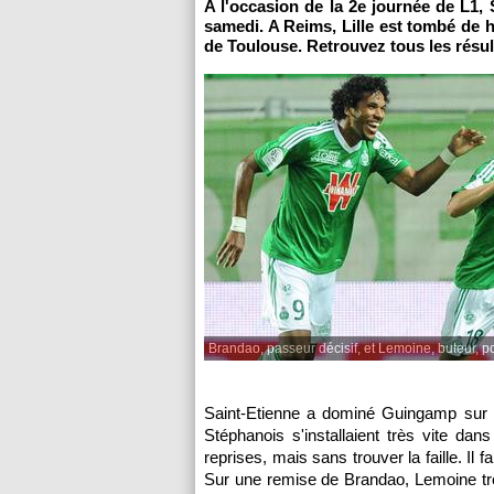
A l'occasion de la 2e journée de L1,
samedi. A Reims,
Lille
est tombé de h
de
Toulouse
. Retrouvez tous les résul
Brandao, passeur décisif, et Lemoine, buteur, p
Saint-Etienne a dominé
Guingamp
sur 
Stéphanois s'installaient très vite d
reprises, mais sans trouver la faille. Il f
Sur une remise de Brandao, Lemoine tr