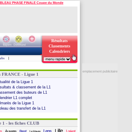
BLEAU PHASE FINALE Coupe du Monde
Résultats
Bayern
Dortmund
Classements
Calendriers
ubs
|
emplacement publicitaire
s FRANCE - Ligue 1
ualité de la Ligue 1
sultats & classement de la L1
assement des buteurs de L1
lendrier L1 complet
lmarès de la Ligue 1
bleau des transfert de la L1
e 1 - les fiches CLUB
Lille
Lens
s
Auxerre
Lorient
Brest
Le Havre