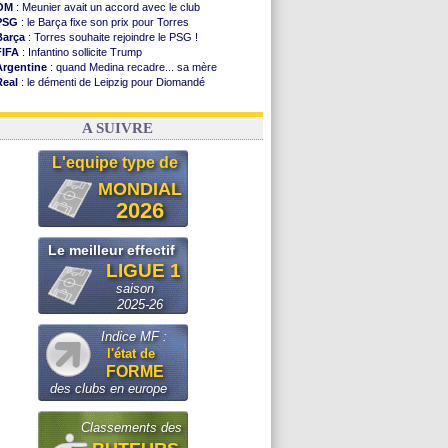
OM
: Meunier avait un accord avec le club
PSG
: le Barça fixe son prix pour Torres
Barça
: Torres souhaite rejoindre le PSG !
FIFA
: Infantino sollicite Trump
Argentine
: quand Medina recadre... sa mère
Real
: le démenti de Leipzig pour Diomandé
OM
: Paixão attire un 2e club anglais
FIFA
: le conseiller d'Infantino démissionne !
A SUIVRE
L'equipe type de
MONDIAL
2026
Le meilleur effectif
LIGUE 1
saison
2025-26
Indice MF :
l'état de
FORME
des clubs en europe
Classements des