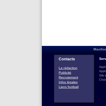
Maxifoo
Serv
Contacts
Appli
La rédaction
Appli
Publicité
Site 
Recrutement
Choi
Infos légales
Liens football