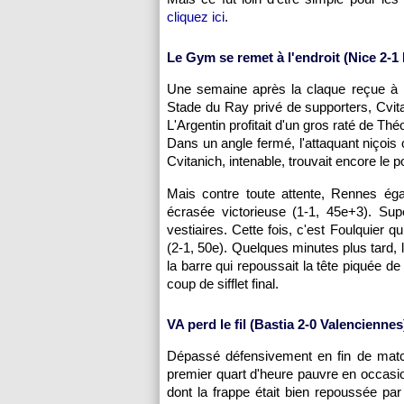
cliquez ici
.
Le Gym se remet à l'endroit (
Nice
2-1
Une semaine après la claque reçue à
Stade du Ray privé de supporters, Cvita
L'Argentin profitait d'un gros raté de Th
Dans un angle fermé, l'attaquant niçois o
Cvitanich, intenable, trouvait encore le p
Mais contre toute attente,
Rennes
égal
écrasée victorieuse (1-1, 45e+3). Sup
vestiaires. Cette fois, c'est Foulquier q
(2-1, 50e). Quelques minutes plus tard,
la barre qui repoussait la tête piquée d
coup de sifflet final.
VA perd le fil (
Bastia
2-0 Valenciennes
Dépassé défensivement en fin de match,
premier quart d'heure pauvre en occasio
dont la frappe était bien repoussée par