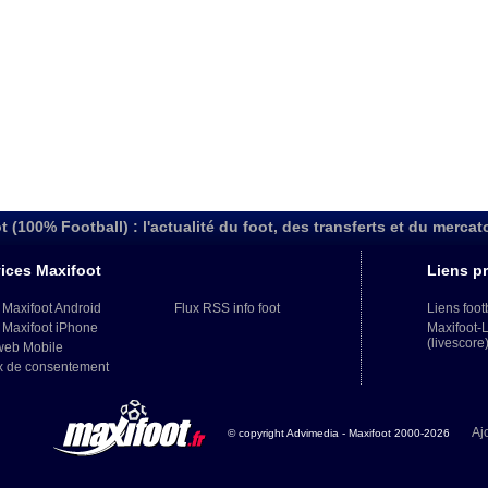
t (100% Football) : l'actualité du foot, des transferts et du mercat
ices Maxifoot
Liens pr
 Maxifoot Android
Flux RSS info foot
Liens foot
 Maxifoot iPhone
Maxifoot-
(livescore
web Mobile
x de consentement
Aj
© copyright Advimedia - Maxifoot 2000-2026