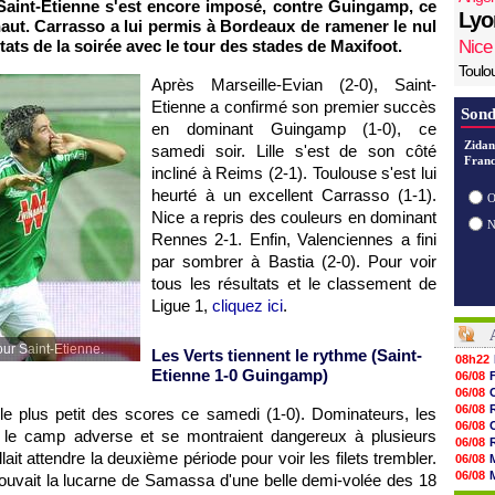
 Saint-Etienne s'est encore imposé, contre
Guingamp
, ce
Lyo
aut. Carrasso a lui permis à
Bordeaux
de ramener le nul
tats de la soirée avec le tour des stades de Maxifoot.
Nice
Toulo
Après
Marseille
-Evian (2-0), Saint-
Etienne a confirmé son premier succès
Sond
en dominant
Guingamp
(1-0), ce
Zidan
samedi soir.
Lille
s'est de son côté
Franc
incliné à Reims (2-1).
Toulouse
s'est lui
heurté à un excellent Carrasso (1-1).
O
Nice
a repris des couleurs en dominant
Rennes
2-1. Enfin, Valenciennes a fini
par sombrer à
Bastia
(2-0). Pour voir
tous les résultats et le classement de
Ligue 1,
cliquez ici
.
our Saint-Etienne.
Les Verts tiennent le rythme (Saint-
08h22
Etienne 1-0
Guingamp
)
06/08
06/08
06/08
le plus petit des scores ce samedi (1-0). Dominateurs, les
06/08
ans le camp adverse et se montraient dangereux à plusieurs
06/08
allait attendre la deuxième période pour voir les filets trembler.
06/08
06/08
ouvait la lucarne de Samassa d'une belle demi-volée des 18
06/08