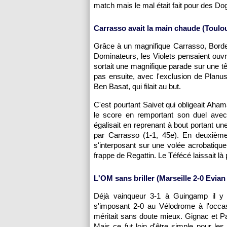
match mais le mal était fait pour des Do
Carrasso avait la main chaude (
Toulo
Grâce à un magnifique Carrasso,
Bord
Dominateurs, les Violets pensaient ouvr
sortait une magnifique parade sur une tê
pas ensuite, avec l'exclusion de Planu
Ben Basat, qui filait au but.
C'est pourtant Saivet qui obligeait Ahama
le score en remportant son duel avec 
égalisait en reprenant à bout portant 
par Carrasso (1-1, 45e). En deuxième p
s'interposant sur une volée acrobatique
frappe de Regattin. Le Téfécé laissait l
L'OM
sans briller (
Marseille
2-0 Evian
Déjà vainqueur 3-1 à
Guingamp
il y
s'imposant 2-0 au Vélodrome à l'occa
méritait sans doute mieux. Gignac et Pay
Mais ce fut loin d'être simple pour l