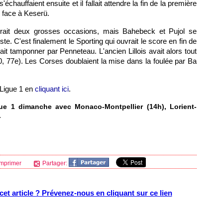
échauffaient ensuite et il fallait attendre la fin de la première
r face à Keserü.
urait deux grosses occasions, mais Bahebeck et Pujol se
te. C'est finalement le Sporting qui ouvrait le score en fin de
it tamponner par Penneteau. L'ancien Lillois avait alors tout
1-0, 77e). Les Corses doublaient la mise dans la foulée par Ba
 Ligue 1 en
cliquant ici
.
igue 1 dimanche avec
Monaco
-
Montpellier
(14h), Lorient-
.
mprimer
Partager:
et article ? Prévenez-nous en cliquant sur ce lien