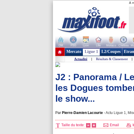
A r
OM
PSG
Lyon
Lille
Monaco
Chelsea
Ma
+ de clubs
Mercato
Ligue 1
L2/Coupes
Etran
Actualité
|
Résultats & Classement
|
J2 : Panorama / Le
les Dogues tomben
le show...
Par
Pierre-Damien Lacourte
-
Actu Ligue 1, Mis
Taille du texte:
Email
I