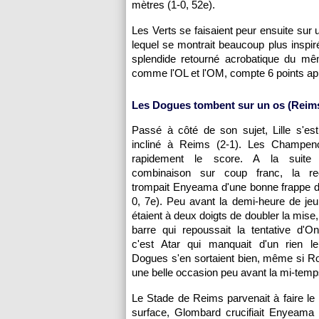
mètres (1-0, 52e).
Les Verts se faisaient peur ensuite sur 
lequel se montrait beaucoup plus inspir
splendide retourné acrobatique du m
comme
l'OL
et
l'OM
, compte 6 points ap
Les Dogues tombent sur un os
(Reim
Passé à côté de son sujet,
Lille
s'est
incliné à Reims (2-1). Les Champeno
rapidement le score. A la suite 
combinaison sur coup franc, la re
trompait Enyeama d'une bonne frappe d
0, 7e). Peu avant la demi-heure de je
étaient à deux doigts de doubler la mise,
barre qui repoussait la tentative d'O
c'est Atar qui manquait d'un rien l
Dogues s'en sortaient bien, même si Ro
une belle occasion peu avant la mi-temp
Le Stade de Reims parvenait à faire le
surface, Glombard crucifiait Enyeama (2