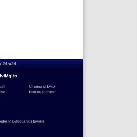
o 24h/24
ivilégiés
ball
Cinema et DVD
Live
Non au racisme
)
outer Maxifoot à vos favoris