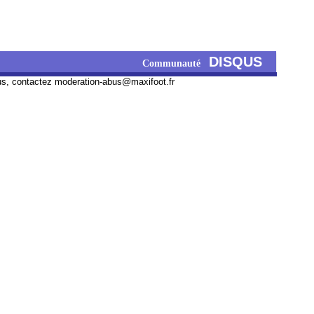
DISQUS
Communauté
us, contactez
moderation-abus@maxifoot.fr