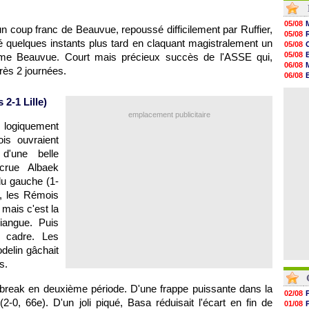
06/08
06/08
05/08
un coup franc de Beauvue, repoussé difficilement par Ruffier,
06/08
05/08
06/08
é quelques instants plus tard en claquant magistralement un
05/08
06/08
05/08
ême Beauvue. Court mais précieux succès de l'ASSE qui,
06/08
06/08
rès 2 journées.
06/08
06/08
06/08
05/08
06/08
06/08
s 2-1
Lille
)
06/08
06/08
emplacement publicitaire
06/08
 logiquement
06/08
is ouvraient
06/08
d'une belle
06/08
crue Albaek
u gauche (1-
u, les Rémois
 mais c'est la
niangue. Puis
e cadre. Les
delin gâchait
s.
 break en deuxième période. D'une frappe puissante dans la
02/08
-0, 66e). D'un joli piqué, Basa réduisait l'écart en fin de
01/08