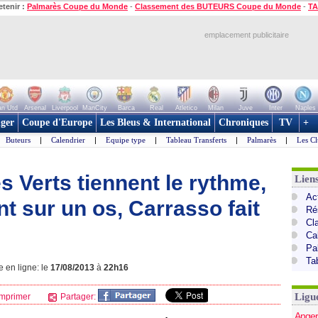
etenir :
Palmarès Coupe du Monde
-
Classement des BUTEURS Coupe du Monde
-
TA
emplacement publicitaire
n Utd
Arsenal
Liverpool
ManCity
Barca
Real
Atletico
Milan
Juve
Inter
Naples
ger
Coupe d'Europe
Les Bleus & International
Chroniques
TV
+
Buteurs
|
Calendrier
|
Equipe type
|
Tableau Transferts
|
Palmarès
|
Les Cl
s Verts tiennent le rythme,
Lien
Act
t sur un os, Carrasso fait
Ré
Cl
Ca
Pa
Ta
e en ligne: le
17/08/2013
à
22h16
Ligu
mprimer
Partager:
Anger