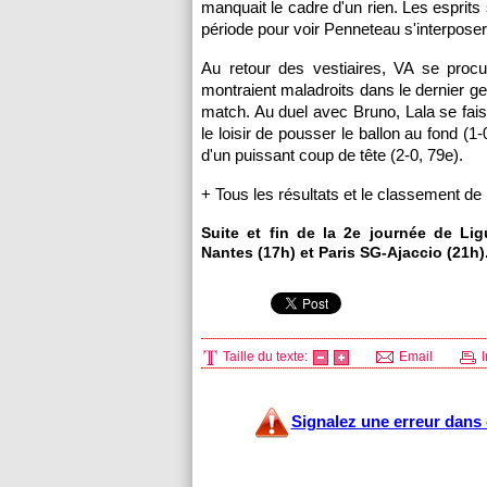
manquait le cadre d'un rien. Les esprits s'
période pour voir Penneteau s'interpose
Au retour des vestiaires, VA se proc
montraient maladroits dans le dernier ges
match. Au duel avec Bruno, Lala se faisa
le loisir de pousser le ballon au fond (
d'un puissant coup de tête (2-0, 79e).
+ Tous les résultats et le classement de
Suite et fin de la 2e journée de L
Nantes
(17h) et
Paris SG
-
Ajaccio
(21h)
Taille du texte:
Email
I
Signalez une erreur dans c