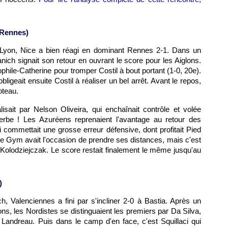
Rennes
)
Lyon
,
Nice
a bien réagi en dominant
Rennes
2-1. Dans un
nich signait son retour en ouvrant le score pour les Aiglons.
éophile-Catherine pour tromper Costil à bout portant (1-0, 20e).
bligeait ensuite Costil à réaliser un bel arrêt. Avant le repos,
oteau.
isait par Nelson Oliveira, qui enchaînait contrôle et volée
erbe ! Les Azuréens reprenaient l'avantage au retour des
ui commettait une grosse erreur défensive, dont profitait Pied
 le Gym avait l'occasion de prendre ses distances, mais c'est
e Kolodziejczak. Le score restait finalement le même jusqu'au
)
 Valenciennes a fini par s'incliner 2-0 à
Bastia
. Après un
ns, les Nordistes se distinguaient les premiers par Da Silva,
 Landreau. Puis dans le camp d'en face, c'est Squillaci qui