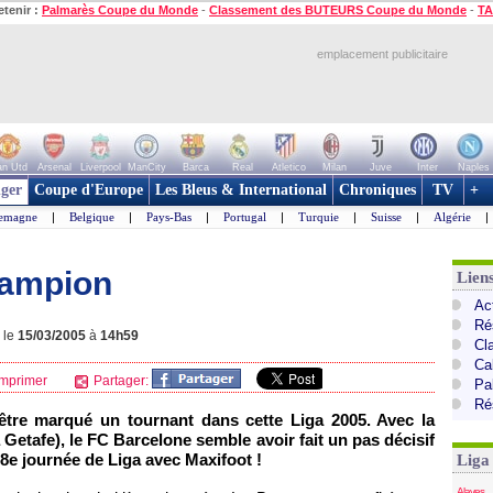
etenir :
Palmarès Coupe du Monde
-
Classement des BUTEURS Coupe du Monde
-
TA
emplacement publicitaire
n Utd
Arsenal
Liverpool
ManCity
Barca
Real
Atletico
Milan
Juve
Inter
Naples
ger
Coupe d'Europe
Les Bleus & International
Chroniques
TV
+
lemagne
|
Belgique
|
Pays-Bas
|
Portugal
|
Turquie
|
Suisse
|
Algérie
|
hampion
Lien
Ac
Ré
 le
15/03/2005
à
14h59
Cl
Cal
mprimer
Partager:
Pa
Ré
-être marqué un tournant dans cette Liga 2005. Avec la
 Getafe), le FC Barcelone semble avoir fait un pas décisif
 28e journée de Liga avec Maxifoot !
Liga
Alaves