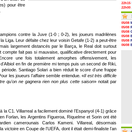
22h15
es) pour être
22h00
.
21h48
21h39
21h26
05/08
21h05
05/08
20h47
05/08
ampions contre la Juve (1-0 ; 0-2), les joueurs madrilènes
20h30
05/08
20h18
a Liga. Leur défaite chez leur voisin Getafe (1-2) a peut-être
05/08
20h04
06/08
mais largement distancés par le Barça, le Real doit surtout
19h47
06/08
t compte fait pas si mauvaise, qualificative directement pour
19h34
06/08
19h14
ncore une fois totalement amorphes offensivement, les
19h06
'Albiol en fin de première mi temps puis un second de Riki,
18h50
ériode. Santiago Solari a bien réduit le score d'une frappe
18h30
18h20
Pour les joueurs l'affaire semble entendue. «
Il est très difficile
17h58
e qu'on ne gagnera rien non plus cette saison
» notait par
 la C1. Villarreal a facilement dominé l'Espanyol (4-1) grâce
n Forlan, les Argentins Figueroa, Riquelme et Sorin ont été
rdien camerounais Carlos Kameni. Villareal, désormais
a victoire en Coupe de l'UEFA, dont il était demi-finaliste l'an