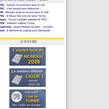
PSG
: Dupraz se prononce pour la LdC
PSG
: c'est bouclé pour Akliouche !
OM
: Meunier avait un accord avec le club
PSG
: le Barça fixe son prix pour Torres
Barça
: Torres souhaite rejoindre le PSG !
FIFA
: Infantino sollicite Trump
Argentine
: quand Medina recadre... sa mère
Real
: le démenti de Leipzig pour Diomandé
OM
: Paixão attire un 2e club anglais
FIFA
: le conseiller d'Infantino démissionne !
A SUIVRE
L'equipe type de
MONDIAL
2026
Le meilleur effectif
LIGUE 1
saison
2025-26
Indice MF :
l'état de
FORME
des clubs en europe