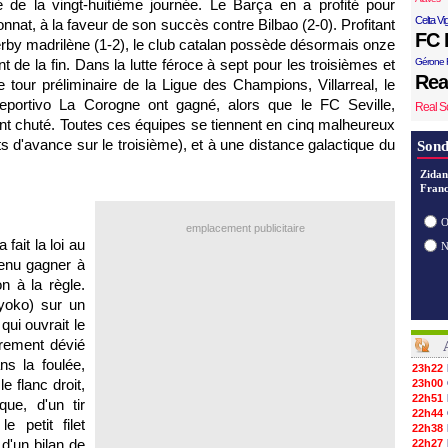
de la vingt-huitième journée. Le Barça en a profité pour
Celta Vi
nnat, à la faveur de son succès contre Bilbao (2-0). Profitant
FC 
derby madrilène (1-2), le club catalan possède désormais onze
 de la fin. Dans la lutte féroce à sept pour les troisièmes et
Gérone 
Rea
e tour préliminaire de la Ligue des Champions, Villarreal, le
e Deportivo La Corogne ont gagné, alors que le FC Seville,
Real S
nt chuté. Toutes ces équipes se tiennent en cinq malheureux
ts d'avance sur le troisième), et à une distance galactique du
Sond
Zidan
Franc
O
emplacement publicitaire
ait la loi au
venu gagner à
n à la règle.
yoko) sur un
qui ouvrait le
rement dévié
s la foulée,
23h22
e flanc droit,
23h00
22h51
que, d'un tir
22h44
e petit filet
22h38
d'un bilan de
22h27