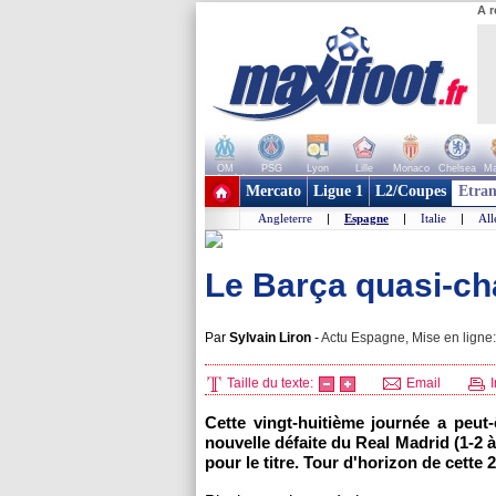
A r
OM
PSG
Lyon
Lille
Monaco
Chelsea
Ma
+ de clubs
Mercato
Ligue 1
L2/Coupes
Etran
Angleterre
|
Espagne
|
Italie
|
Al
Le Barça quasi-c
Par
Sylvain Liron
-
Actu Espagne, Mise en ligne:
Taille du texte:
Email
I
Cette vingt-huitième journée a peut
nouvelle défaite du Real Madrid (1-2 à
pour le titre. Tour d'horizon de cette