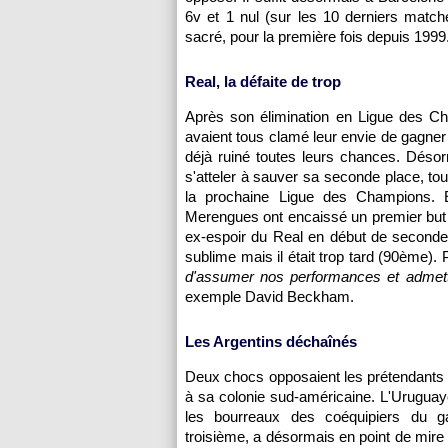
6v et 1 nul (sur les 10 derniers match
sacré, pour la première fois depuis 1999
Real, la défaite de trop
Après son élimination en Ligue des Ch
avaient tous clamé leur envie de gagner l
déjà ruiné toutes leurs chances. Désor
s'atteler à sauver sa seconde place, tou
la prochaine Ligue des Champions. E
Merengues ont encaissé un premier but d
ex-espoir du Real en début de seconde p
sublime mais il était trop tard (90ème). 
d'assumer nos performances et admettr
exemple David Beckham.
Les Argentins déchaînés
Deux chocs opposaient les prétendants à
à sa colonie sud-américaine. L'Uruguaye
les bourreaux des coéquipiers du ga
troisième, a désormais en point de mire l