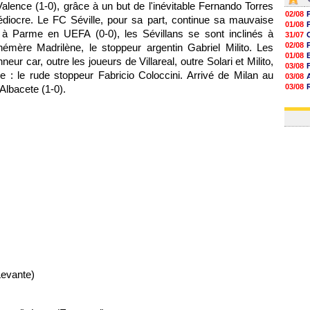
 Valence (1-0), grâce à un but de l'inévitable Fernando Torres
02/08
édiocre. Le FC Séville, pour sa part, continue sa mauvaise
01/08
 à Parme en UEFA (0-0), les Sévillans se sont inclinés à
31/07
02/08
hémère Madrilène, le stoppeur argentin Gabriel Milito. Les
01/08
neur car, outre les joueurs de Villareal, outre Solari et Milito,
03/08
e : le rude stoppeur Fabricio Coloccini. Arrivé de Milan au
03/08
03/08
 Albacete (1-0).
03/08
31/07
evante)