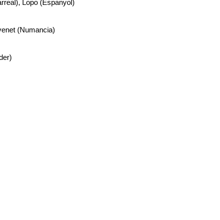
arreal), Lopo (Espanyol)
evenet (Numancia)
der)