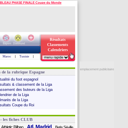
BLEAU PHASE FINALE Coupe du Monde
Résultats
Bayern
Dortmund
Classements
Calendriers
Maroc
|
Tunisie
|
emplacement publicitaire
s de la rubrique Espagne
tualité du foot espagnol
sultats & classement de la Liga
assement des buteurs de la Liga
endrier de la Liga
lmarès de la Liga
sultats Coupe du Roi
 - les fiches CLUB
Atl. Madrid
Athletic Bilbao
Betis Séville