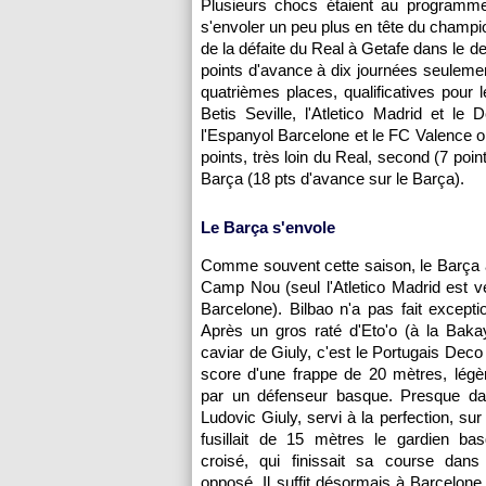
Plusieurs chocs étaient au programme 
s'envoler un peu plus en tête du champio
de la défaite du Real à Getafe dans le 
points d'avance à dix journées seulement
quatrièmes places, qualificatives pour l
Betis Seville, l'Atletico Madrid et l
l'Espanyol Barcelone et le FC Valence o
points, très loin du Real, second (7 poin
Barça (18 pts d'avance sur le Barça).
Le Barça s'envole
Comme souvent cette saison, le Barça a f
Camp Nou (seul l'Atletico Madrid est 
Barcelone). Bilbao n'a pas fait exceptio
Après un gros raté d'Eto'o (à la Baka
caviar de Giuly, c'est le Portugais Deco 
score d'une frappe de 20 mètres, légè
par un défenseur basque. Presque dan
Ludovic Giuly, servi à la perfection, sur l
fusillait de 15 mètres le gardien bas
croisé, qui finissait sa course dans l
opposé. Il suffit désormais à Barcelone 