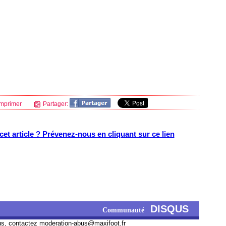
mprimer
Partager:
et article ? Prévenez-nous en cliquant sur ce lien
DISQUS
Communauté
us, contactez
moderation-abus@maxifoot.fr