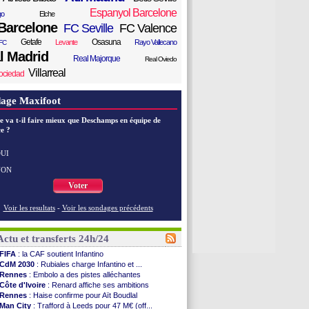
Espanyol Barcelone
go
Elche
Barcelone
FC Seville
FC Valence
Getafe
Osasuna
Levante
Rayo Vallecano
FC
l Madrid
Real Majorque
Real Oviedo
Villarreal
ociedad
age Maxifoot
e va t-il faire mieux que Deschamps en équipe de
e ?
UI
NON
Voter
Voir les resultats
-
Voir les sondages précédents
Actu et transferts 24h/24
FIFA
: la CAF soutient Infantino
CdM 2030
: Rubiales charge Infantino et ...
Rennes
: Embolo a des pistes alléchantes
Côte d'Ivoire
: Renard affiche ses ambitions
Rennes
: Haise confirme pour Aït Boudlal
Man City
: Trafford à Leeds pour 47 M€ (off...