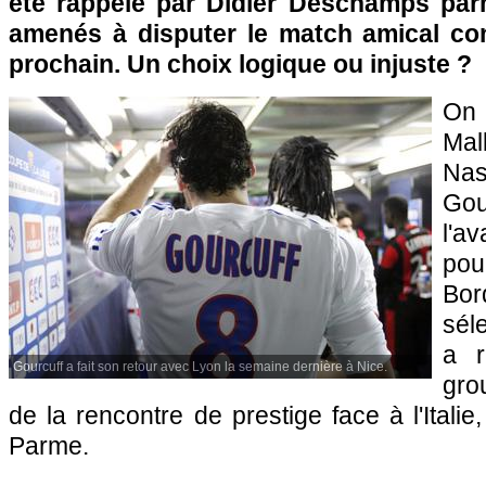
été rappelé par Didier Deschamps parm
amenés à disputer le match amical cont
prochain. Un choix logique ou injuste ?
O
Ma
Nas
Gou
l'a
pour
Bo
sél
a r
Gourcuff a fait son retour avec Lyon la semaine dernière à Nice.
gro
de la rencontre de prestige face à l'Itali
Parme.