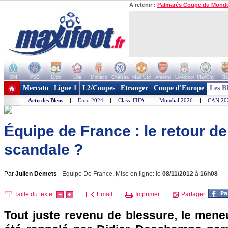
A retenir :
Palmarès Coupe du Mond
OM
PSG
Lyon
Lille
Monaco
Chelsea
Man Utd
Arsenal
Liverpool
ManCity
Ba
+ de clubs
Mercato
Ligue 1
L2/Coupes
Etranger
Coupe d'Europe
Les B
Actu des Bleus
|
Euro 2024
|
Class. FIFA
|
Mondial 2026
|
CAN 20
Équipe de France : le retour de
scandale ?
Par
Julien Demets
-
Equipe De France, Mise en ligne: le
08/11/2012
à
16h08
Taille du texte:
Email
Imprimer
Partager:
Tout juste revenu de blessure, le mene