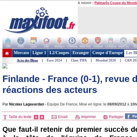
A retenir :
Palmarès Coupe du Mond
OM
PSG
Lyon
Lille
Monaco
Chelsea
Man Utd
Arsenal
Liverpool
ManCity
Ba
+ de clubs
Mercato
Ligue 1
L2/Coupes
Etranger
Coupe d'Europe
Les B
Actu des Bleus
|
Euro 2024
|
Class. FIFA
|
Mondial 2026
|
CAN 20
Finlande - France (0-1), revue 
réactions des acteurs
Par
Nicolas Lagavardan
-
Equipe De France, Mise en ligne: le
08/09/2012
à
10h
Taille du texte:
Email
Imprimer
Partager:
Que faut-il retenir du premier succès 