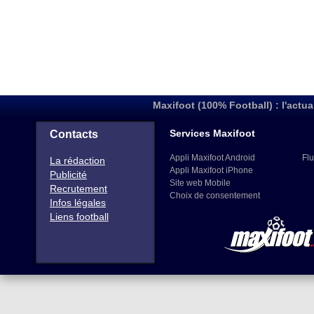
Maxifoot (100% Football) : l'actua
Services Maxifoot
Contacts
Appli Maxifoot Android
Flu
La rédaction
Appli Maxifoot iPhone
Publicité
Site web Mobile
Recrutement
Choix de consentement
Infos légales
Liens football