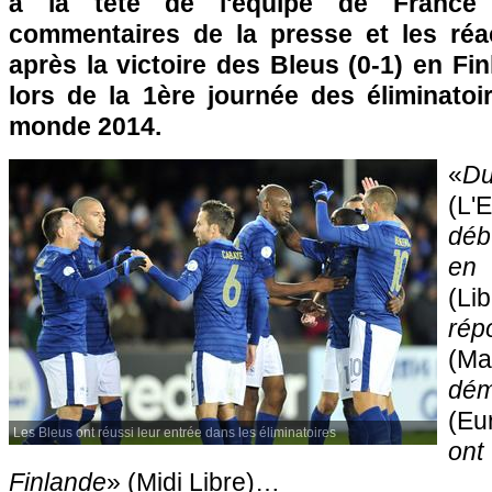
à la tête de l'équipe de France
commentaires de la presse et les réa
après la victoire des Bleus (0-1) en Fin
lors de la 1ère journée des éliminato
monde 2014.
«
D
(L'
déb
e
(Lib
ré
(Ma
dém
(Eu
Les Bleus ont réussi leur entrée dans les éliminatoires
ont
Finlande
» (Midi Libre)…