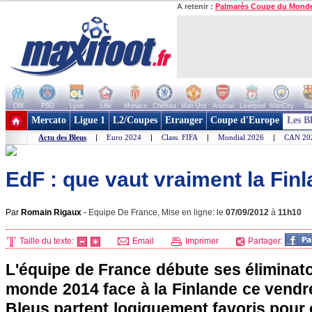
A retenir :
Palmarès Coupe du Mond
OM
PSG
Lyon
Lille
Monaco
Chelsea
Man Utd
Arsenal
Liverpool
ManCity
Ba
+ de clubs
Mercato
Ligue 1
L2/Coupes
Etranger
Coupe d'Europe
Les B
Actu des Bleus
|
Euro 2024
|
Class. FIFA
|
Mondial 2026
|
CAN 20
EdF : que vaut vraiment la Fin
Par
Romain Rigaux
-
Equipe De France, Mise en ligne: le
07/09/2012
à
11h10
Taille du texte:
Email
Imprimer
Partager:
L'équipe de France débute ses éliminat
monde 2014 face à la Finlande ce vendre
Bleus partent logiquement favoris pour 