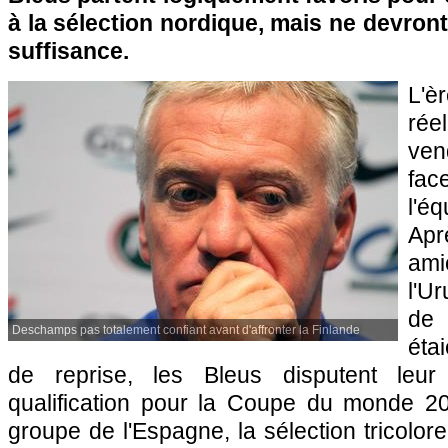
à la sélection nordique, mais ne devront
suffisance.
L'
rée
ven
fac
l'
Apr
ami
l'U
de
Deschamps pas totalement confiant avant d'affronter la Finlande
éta
de reprise, les Bleus disputent leu
qualification pour la Coupe du monde 2
groupe de l'Espagne, la sélection tricolore