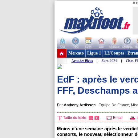
A r
OM
PSG
Lyon
Lille
Monaco
Chelsea
Ma
+ de clubs
Mercato
Ligue 1
L2/Coupes
Etran
Actu des Bleus
|
Euro 2024
|
Class. F
EdF : après le verd
FFF, Deschamps a
Par
Anthony Ardisson
-
Equipe De France, Mise
Taille du texte:
Email
I
Moins d'une semaine après le verdic
consorts, le nouveau sélectionneur d