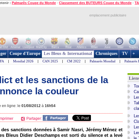
etenir :
Palmarès Coupe du Monde
-
Classement des BUTEURS Coupe du Monde
-
TA
emplacement publicitaire
n Utd
Arsenal
Liverpool
ManCity
Barca
Real
Atletico
Milan
Juve
Inter
Naples
ger
Coupe d'Europe
Les Bleus & International
Chroniques
TV
+
IFA
|
Mondial 2026
|
CAN 2025
|
CM 2022
|
Palmarès Mondial
|
Palmarès 
ict et les sanctions de la
Lien
To
nnonce la couleur
Ca
Le
Ta
 en ligne: le
01/08/2012
à
16h54
cl
Le
mprimer
Partager:
Cl
Le
t des sanctions données à Samir Nasri, Jérémy Ménez et
Le
es Bleus Didier Deschamps est sorti du silence et a levé
le