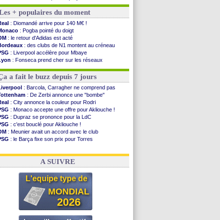
Abha
: c'est fait pour Fekir (officiel)
Les + populaires du moment
Real
: réponse imminente de Vinicius
Arsenal
: Nørgaard transféré à Everton (off.)
Real
: Diomandé arrive pour 140 M€ !
Al-Ahli
: Deschamps a discuté !
Monaco
: Pogba pointé du doigt
PSG
: Luis Enrique satisfait malgré tout
OM
: le retour d'Adidas est acté
Monaco
: Pogba pointé du doigt
Bordeaux
: des clubs de N1 montent au créneau
Rennes
: Zabiri n'est pas fan de la L1
PSG
: Liverpool accélère pour Mbaye
Rennes
: une offre de Fulham pour Aït Boudlal
Lyon
: Fonseca prend cher sur les réseaux
VIDEO
: Thomasson et Cresswell réconciliés
Trabzonspor
: une annonce pour Salah !
Dunkerque
: Nzonzi avait des pistes en L1
EdF
: Infantino complimente Mbappé
Ça a fait le buzz depuis 7 jours
Lyon
: Mangala sur le départ
Amical
: Arsenal s'incline face au Real Betis
Liverpool
: Barcola, Carragher ne comprend pas
Amical
: lourde défaite pour le PSG
Tottenham
: De Zerbi annonce une "bombe"
Man City
: Maresca flou pour Reijnders
Real
: City annonce la couleur pour Rodri
LdC
: Fenerbahçe prend une belle option
PSG
: Monaco accepte une offre pour Akliouche !
Al-Diriyah
: Mbemba arrive libre (officiel)
PSG
: Dupraz se prononce pour la LdC
PSG
: c'est bouclé pour Akliouche !
Voir les brèves précédentes
OM
: Meunier avait un accord avec le club
PSG
: le Barça fixe son prix pour Torres
Barça
: Torres souhaite rejoindre le PSG !
FIFA
: Infantino sollicite Trump
A SUIVRE
L'equipe type de
MONDIAL
2026