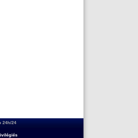
o 24h/24
ivilégiés