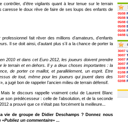
 contrôler, d'être vigilants quant à leur tenue sur le terrain
09h11
08h57
caresse le doux rêve de faire de ses loups des enfants de
08h39
05/08
08h22
05/08
00h06
05/08
05/08
05/08
05/08
05/08
05/08
04/08
 professionnel fait rêver des millions d'amateurs, d'enfants
05/08
04/08
05/08
rs. Il se doit ainsi, d'autant plus s'il a la chance de porter la
04/08
05/08
05/08
30/07
05/08
30/07
05/08
é en 2010 et dans cet Euro 2012, les joueurs doivent prendre
30/07
05/08
30/07
 le terrain et en dehors. Il y a deux choses importantes : la
05/08
02/08
ance, de porter ce maillot, et parallèlement, un esprit. Etre
01/08
u-dessus de tout, même pour les joueurs qui jouent dans des
31/07
02/08
s
», a jugé bon de rappeler l'ancien milieu de terrain défensif.
01/08
03/08
. Mais le discours rappelle vraiment celui de Laurent Blanc
 son prédécesseur : celle de l'absolution, et de la seconde
2012 a prouvé que ce n'était pas forcément la meilleure...
la vie de groupe de Didier Deschamps ? Donnez nous
e «
Publiez un commentaire
» ...