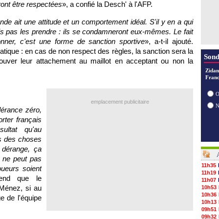
ront être respectées
», a confié la Desch' à l'AFP.
e ait une attitude et un comportement idéal. S'il y en a qui
ais pas les prendre : ils se condamneront eux-mêmes. Le fait
nner, c'est une forme de sanction sportive
», a-t-il ajouté.
que : en cas de non respect des règles, la sanction sera la
Sond
rouver leur attachement au maillot en acceptant ou non la
Zidan
Franc
O
emplacement publicitaire
lérance zéro,
rter français
ultat qu'au
s des choses
 dérange, ça
n ne peut pas
11h35
joueurs soient
11h19
end que le
11h07
Ménez, si au
10h53
10h36
e de l'équipe
10h13
09h51
09h32