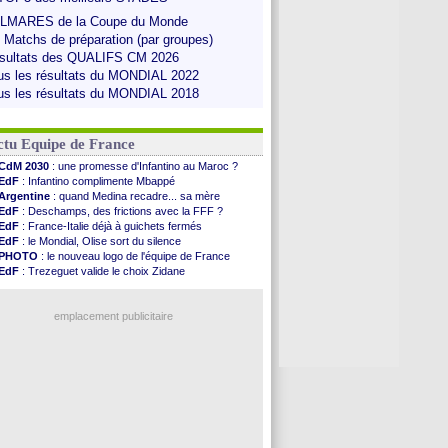
LMARES de la Coupe du Monde
s Matchs de préparation (par groupes)
sultats des QUALIFS CM 2026
us les résultats du MONDIAL 2022
us les résultats du MONDIAL 2018
ctu Equipe de France
CdM 2030
: une promesse d'Infantino au Maroc ?
EdF
: Infantino complimente Mbappé
Argentine
: quand Medina recadre... sa mère
EdF
: Deschamps, des frictions avec la FFF ?
EdF
: France-Italie déjà à guichets fermés
EdF
: le Mondial, Olise sort du silence
PHOTO
: le nouveau logo de l'équipe de France
EdF
: Trezeguet valide le choix Zidane
EdF
: Zidane et l'argent, les mots de Diallo
EdF
: Zidane pense déjà à un retour de Mendy
EdF
: le message de Mbappé à Zidane
emplacement publicitaire
EdF
: les mots de Genesio pour Zidane
VIDEO
: Zidane a rencontré les supporters
EdF
: Zidane soutient Christophe Gleizes
EdF
: depuis le Real, Zidane n'a pas chômé
Voir toutes les brèves