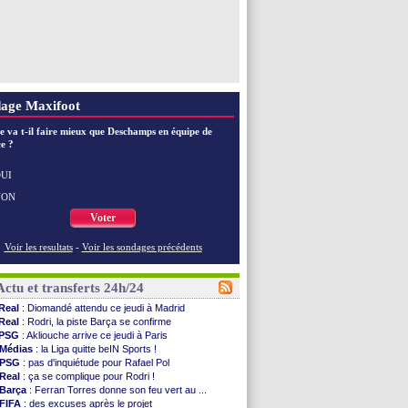
age Maxifoot
e va t-il faire mieux que Deschamps en équipe de
e ?
UI
NON
Voter
Voir les resultats
-
Voir les sondages précédents
Actu et transferts 24h/24
Real
: Diomandé attendu ce jeudi à Madrid
Real
: Rodri, la piste Barça se confirme
PSG
: Akliouche arrive ce jeudi à Paris
Médias
: la Liga quitte beIN Sports !
PSG
: pas d'inquiétude pour Rafael Pol
Real
: ça se complique pour Rodri !
Barça
: Ferran Torres donne son feu vert au ...
FIFA
: des excuses après le projet