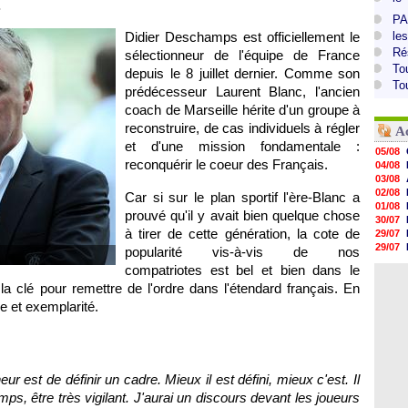
.
PA
Didier Deschamps est officiellement le
le
Ré
sélectionneur de l'équipe de France
To
depuis le 8 juillet dernier. Comme son
To
prédécesseur Laurent Blanc, l'ancien
coach de
Marseille
hérite d'un groupe à
reconstruire, de cas individuels à régler
A
et d'une mission fondamentale :
05/08
reconquérir le coeur des Français.
04/08
03/08
02/08
Car si sur le plan sportif l'ère-Blanc a
01/08
prouvé qu'il y avait bien quelque chose
30/07
à tirer de cette génération, la cote de
29/07
29/07
popularité vis-à-vis de nos
29/07
compatriotes est bel et bien dans le
29/07
 clé pour remettre de l'ordre dans l'étendard français. En
28/07
28/07
ce et exemplarité.
28/07
28/07
28/07
ur est de définir un cadre. Mieux il est défini, mieux c'est. Il
ps, être très vigilant. J'aurai un discours devant les joueurs