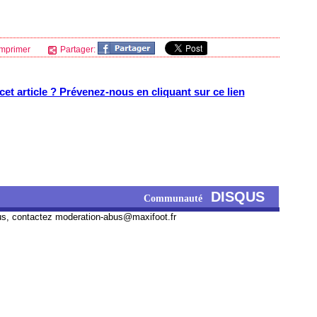
mprimer
Partager:
et article ? Prévenez-nous en cliquant sur ce lien
DISQUS
Communauté
us, contactez
moderation-abus@maxifoot.fr