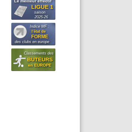
Le meilleur effectif
LIGUE 1
saison
2025-26
Indice MF :
l'état de
FORME
des clubs en europe
Classements des
BUTEURS
en EUROPE