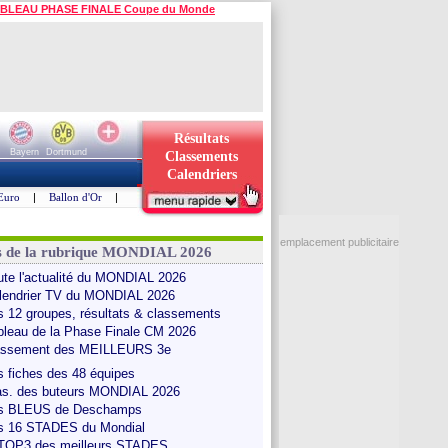
BLEAU PHASE FINALE Coupe du Monde
Résultats
Bayern
Dortmund
Classements
Calendriers
Euro
|
Ballon d'Or
|
emplacement publicitaire
s de la rubrique MONDIAL 2026
ute l'actualité du MONDIAL 2026
lendrier TV du MONDIAL 2026
s 12 groupes, résultats & classements
bleau de la Phase Finale CM 2026
assement des MEILLEURS 3e
s fiches des 48 équipes
as. des buteurs MONDIAL 2026
s BLEUS de Deschamps
s 16 STADES du Mondial
 TOP3 des meilleurs STADES