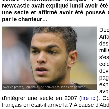
Newcastle avait expliqué lundi avoir été
une secte et affirmé avoir été poussé 
par le chanteur…
Déc
Arf
des
mili
s'e
col
dé
pa
exp
Avec ce procès, Ben Arfa a une nouvelle raison d'être perturbé...
av
d'intégrer une secte en 2007 (
lire ici
). C
français en était-il arrivé là ? A cause d'Abd