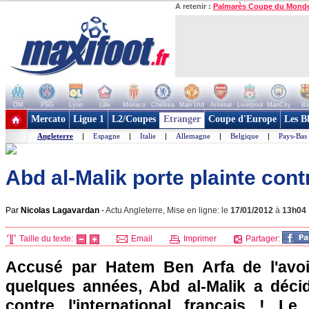
A retenir :
Palmarès Coupe du Mond
OM
PSG
Lyon
Lille
Monaco
Chelsea
Man Utd
Arsenal
Liverpool
ManCity
Ba
+ de clubs
Mercato
Ligue 1
L2/Coupes
Etranger
Coupe d'Europe
Les B
Angleterre
|
Espagne
|
Italie
|
Allemagne
|
Belgique
|
Pays-Bas
Abd al-Malik porte plainte cont
Par
Nicolas Lagavardan
-
Actu Angleterre, Mise en ligne: le
17/01/2012
à
13h04
Taille du texte:
Email
Imprimer
Partager:
Accusé par Hatem Ben Arfa de l'avoir
quelques années, Abd al-Malik a décid
contre l'international français ! Le