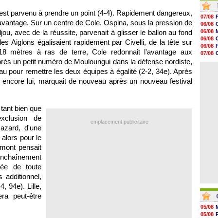
12h49
est parvenu à prendre un point (4-4). Rapidement dangereux,
12h22
07/08
12h00
'avantage. Sur un centre de Cole, Ospina, sous la pression de
06/08
11h46
u, avec de la réussite, parvenait à glisser le ballon au fond
06/08
11h20
06/08
les Aiglons égalisaient rapidement par Civelli, de la tête sur
10h49
06/08
10h32
18 mètres à ras de terre, Cole redonnait l'avantage aux
07/08
10h10
rès un petit numéro de Mouloungui dans la défense nordiste,
06/08
09h49
06/08
au pour remettre les deux équipes à égalité (2-2, 34e). Après
09h35
09h08
, encore lui, marquait de nouveau après un nouveau festival
08h54
08h32
07/08
 tant bien que
07/08
exclusion de
emplacement publicitaire
azard, d'une
 alors pour le
lmont pensait
 enchaînement
lée de toute
 additionnel,
4, 94e).
Lille
,
ra peut-être
05/08
05/08