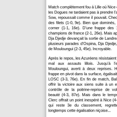
Match complètement fou à
Lille
où
Nice
les Dogues ne tardaient pas à prendre l
Sow, repoussait comme il pouvait. Chedjo
des filets (1-0, 9e). Bien que dominés, 
corner (1-1, 16e). D'une frappe des 
champions de france (2-1, 26e). Mais ap
Dja Djedje devançait la sortie de Landre
plusieurs parades d'Ospina, Dja Djedje
de Mouloungui (2-3, 45e). Incroyable.
Après le repos, les Azuréens résistaient
mal aux assauts lillois. Jusqu'à l'
Mouloungui, averti à deux reprises. H
frappe en pivot dans la surface, égalisait
LOSC
(3-3, 76e). En fin de match, Ba
offrir la victoire aux siens suite à un
contrôle de la poitrine-reprise de vo
beauté (4-3, 87e). Mais dans le temps
Clerc offrait un point inespéré à
Nice
(4-
qui reste 3e du classement, regrette
longtemps cette égalisation niçoise...