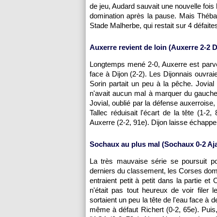
de jeu, Audard sauvait une nouvelle fois 
domination après la pause. Mais Thébau
Stade Malherbe, qui restait sur 4 défaite
Auxerre
revient de loin (
Auxerre
2-2 D
Longtemps mené 2-0,
Auxerre
est parve
face à Dijon (2-2). Les Dijonnais ouvrai
Sorin partait un peu à la pêche. Jovial
n'avait aucun mal à marquer du gauche 
Jovial, oublié par la défense auxerroise
Tallec réduisait l'écart de la tête (1-
Auxerre
(2-2, 91e). Dijon laisse échapper 
Sochaux
au plus mal (
Sochaux
0-2
Aj
La très mauvaise série se poursuit 
derniers du classement, les Corses domi
entraient petit à petit dans la partie e
n'était pas tout heureux de voir filer
sortaient un peu la tête de l'eau face à 
même à défaut Richert (0-2, 65e). Puis,