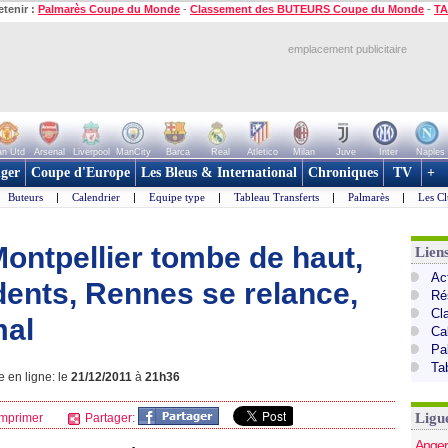
etenir :
Palmarès Coupe du Monde
-
Classement des BUTEURS Coupe du Monde
-
TA
emplacement publicitaire
n Utd
Arsenal
Liverpool
ManCity
Barca
Real
Atletico
Milan
Juve
Inter
Naples
ger
Coupe d'Europe
Les Bleus & International
Chroniques
TV
+
Buteurs
|
Calendrier
|
Equipe type
|
Tableau Transferts
|
Palmarès
|
Les Cl
ontpellier tombe de haut,
Lien
Act
 dents, Rennes se relance,
Ré
Cl
mal
Ca
Pa
Ta
e en ligne: le
21/12/2011
à
21h36
Ligu
mprimer
Partager:
Anger