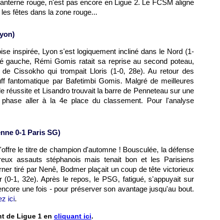
 lanterne rouge, n'est pas encore en Ligue 2. Le FCSM aligne
 les fêtes dans la zone rouge...
yon
)
ise inspirée,
Lyon
s'est logiquement incliné dans le Nord (1-
ôté gauche, Rémi Gomis ratait sa reprise au second poteau,
d de Cissokho qui trompait Lloris (1-0, 28e). Au retour des
uff fantomatique par Bafetimbi Gomis. Malgré de meilleures
e réussite et Lisandro trouvait la barre de Penneteau sur une
phase aller à la 4e place du classement. Pour l'analyse
nne 0-1 Paris SG)
'offre le titre de champion d'automne ! Bousculée, la défense
reux assauts stéphanois mais tenait bon et les Parisiens
rner tiré par Nenê, Bodmer plaçait un coup de tête victorieux
r (0-1, 32e). Après le repos, le PSG, fatigué, s'appuyait sur
 encore une fois - pour préserver son avantage jusqu'au bout.
ez ici
.
nt de Ligue 1 en
cliquant ici
.