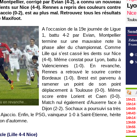
Montpellier
, corrigé par Evian (4-2), a connu un nouveau
Lyo
 dents sur
Nice
(4-4).
Rennes
a repris des couleurs contre
jaccio
(0-2), est au plus mal. Retrouvez tous les résultats
Nice
e Maxifoot.
Toulo
A l'occasion de la 19e journée de Ligue
Sond
1, battu 4-2 par Evian,
Montpellier
Zidan
termine sur une mauvaise note la
Franc
phase aller du championnat. Comme
Lille
qui s'est cassé les dents sur
Nice
O
(4-4). Même constat pour
Lyon
, battu à
Valenciennes (1-0). En revanche,
Rennes
a retrouvé le sourire contre
Bordeaux
(1-0). Brest est parvenu à
ramener un point de son point
déplacement à
Toulouse
(0-0). Même
score entre Lorient et Caen (0-0).
15h21
Match nul également d'
Auxerre
face à
eau en revanche...
15h14
Dijon (2-2).
Sochaux
a poursuivi sa très
14h59
14h43
e
Ajaccio
. Enfin, le PSG, vainqueur 1-0 à Saint-Etienne, hérite
14h14
ion d'automne.
13h59
13h55
13h48
cle (
Lille
4-4
Nice
)
13h30