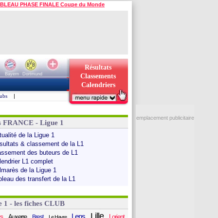
BLEAU PHASE FINALE Coupe du Monde
Résultats
Bayern
Dortmund
Classements
Calendriers
ubs
|
emplacement publicitaire
s FRANCE - Ligue 1
ualité de la Ligue 1
sultats & classement de la L1
assement des buteurs de L1
lendrier L1 complet
lmarès de la Ligue 1
bleau des transfert de la L1
e 1 - les fiches CLUB
Lille
Lens
s
Auxerre
Lorient
Brest
Le Havre