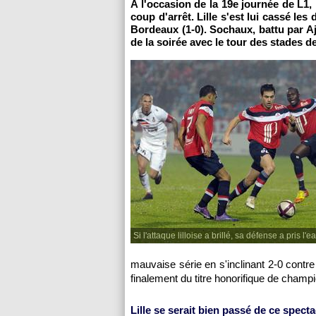
A l'occasion de la 19e journée de L1,
coup d'arrêt.
Lille
s'est lui cassé les
Bordeaux
(1-0).
Sochaux
, battu par
A
de la soirée avec le tour des stades d
Si l'attaque lilloise a brillé, sa défense a pris l'
mauvaise série en s'inclinant 2-0 contr
finalement du titre honorifique de champ
Lille
se serait bien passé de ce specta