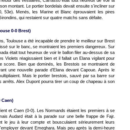
etour des vestiaires, Carrasso était tout heureux de voir la
 son montant. Le portier bordelais devait ensuite s'incliner sur
 53e). Menés, les Marine et Blanc éprouvaient les pires
s Girondins, qui restaient sur quatre matchs sans défaite.
louse
0-0 Brest)
ns,
Toulouse
a été incapable de prendre le meilleur sur Brest
ssé sur le banc, se montraient les premiers dangereux. Sur
da était tout heureux de voir le ballon filer au-dessus de sa
s Violets réagissaient bien et il fallait un Elana vigilant pour
e score. Bien que dominés, les Brestois se montraient de
ant une nouvelle parade d'Elana devant Capoue. Après le
ltipliaient. Mais le portier brestois, sauvé par sa barre sur
les arrêts. Alex Dupont pourra tirer un coup de chapeau à son
0 Caen)
ient et Caen (0-0). Les Normands étaient les premiers à se
ais Audard était à la parade sur une belle frappe de Fajr.
nt le jeu à leur compte et bousculaient sérieurement leurs
s s'employer devant Emeghara. Mais peu après la demi-heure