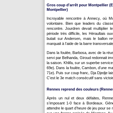
Gros coup d'arrêt pour
Montpellier
(E
Montpellier
)
Incroyable rencontre à Annecy, où
Mo
volontaire. Bien que leaders du class
rencontre. Jourdren devait multiplier
période très difficile, les Héraultais 
butait sur Andersen, mais le ballon r
marquait à l'aide de la barre transversale
Dans la foulée, Barbosa, avec de la réus
servi par Belhanda, Giroud redonnait i
la saison. Khlifa, sur un superbe service
69e). Dans la foulée, Cambon, d'une mag
71e). Puis sur coup franc, Dja Djedje lai
C'est le 3e match consécutif sans victoi
Rennes
reprend des couleurs (
Renne
Après un nul et deux défaites,
Renne
s'imposant 1-0 face à
Bordeaux
. Gên
attendre le quart d'heure de jeu pour se 