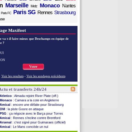
n
Marseille
Monaco
Nantes
Metz
Paris SG
Rennes
Strasbourg
Paris FC
use
age Maxifoot
e va t-il faire mieux que Deschamps en équipe de
e ?
UI
NON
Voter
Voir les resultats
-
Voir les sondages précédents
Actu et transferts 24h/24
Atletico
: Almada rejoint River Plate (off.)
Monaco
: Camara a la cote en Angleterre
Amical
: encore une défaite pour Strasbourg
OM
: la piste Goore en attaque
PSG
: ça négocie avec le Barça pour Torres
Amical
: Rennes s'incline contre Brentford
Arsenal
: c'est signé pour Guimaraes (officiel)
Amical
: Le Mans concède un nul
Real
: Mourinho durcit les règles