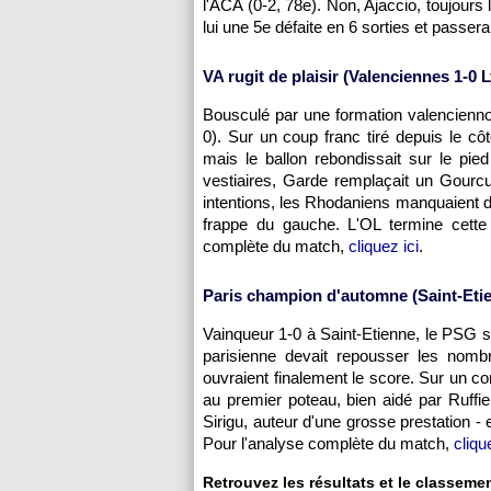
l'ACA (0-2, 78e). Non,
Ajaccio
, toujours
lui une 5e défaite en 6 sorties et passera
VA rugit de plaisir (Valenciennes 1-0
L
Bousculé par une formation valencienno
0). Sur un coup franc tiré depuis le c
mais le ballon rebondissait sur le pie
vestiaires, Garde remplaçait un Gourc
intentions, les Rhodaniens manquaient d
frappe du gauche.
L'OL
termine cette 
complète du match,
cliquez ici
.
Paris champion d'automne (Saint-Etie
Vainqueur 1-0 à Saint-Etienne, le PSG s
parisienne devait repousser les nomb
ouvraient finalement le score. Sur un co
au premier poteau, bien aidé par Ruffie
Sirigu, auteur d'une grosse prestation -
Pour l'analyse complète du match,
cliqu
Retrouvez les résultats et le classeme