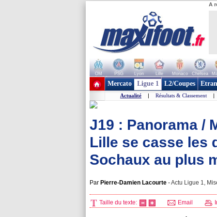
A r
OM
PSG
Lyon
Lille
Monaco
Chelsea
Ma
+ de clubs
Mercato
Ligue 1
L2/Coupes
Etran
Actualité
|
Résultats & Classement
|
J19 : Panorama / M
Lille se casse les
Sochaux au plus 
Par
Pierre-Damien Lacourte
-
Actu Ligue 1, Mis
Taille du texte:
Email
I