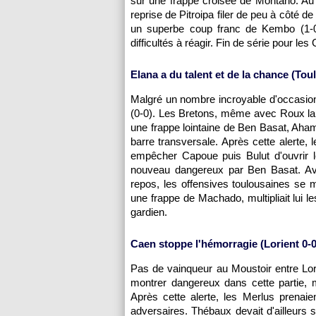
sur une frappe croisée de Montano. Au r
reprise de Pitroipa filer de peu à côté de
un superbe coup franc de Kembo (1-0,
difficultés à réagir. Fin de série pour le
Elana a du talent et de la chance (
Tou
Malgré un nombre incroyable d'occasio
(0-0). Les Bretons, même avec Roux lai
une frappe lointaine de Ben Basat, Ahama
barre transversale. Après cette alerte, le
empêcher Capoue puis Bulut d'ouvrir l
nouveau dangereux par Ben Basat. Av
repos, les offensives toulousaines se mu
une frappe de Machado, multipliait lui 
gardien.
Caen stoppe l'hémorragie (Lorient 0-
Pas de vainqueur au Moustoir entre Lor
montrer dangereux dans cette partie, m
Après cette alerte, les Merlus prenaie
adversaires. Thébaux devait d'ailleur