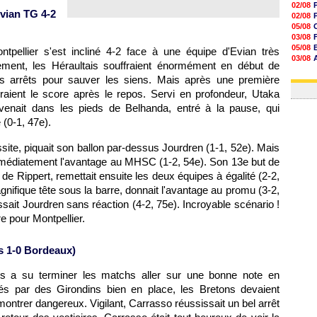
02/08
vian TG 4-2
02/08
05/08
03/08
05/08
ntpellier
s'est incliné 4-2 face à une équipe d'Evian très
03/08
ement, les Héraultais souffraient énormément en début de
03/08
 les arrêts pour sauver les siens. Mais après une première
03/08
ouvraient le score après le repos. Servi en profondeur, Utaka
evenait dans les pieds de Belhanda, entré à la pause, qui
 (0-1, 47e).
site, piquait son ballon par-dessus Jourdren (1-1, 52e). Mais
mmédiatement l'avantage au MHSC (1-2, 54e). Son 13e but de
 de Rippert, remettait ensuite les deux équipes à égalité (2-2,
nifique tête sous la barre, donnait l'avantage au promu (3-2,
ssait Jourdren sans réaction (4-2, 75e). Incroyable scénario !
re pour
Montpellier
.
s
1-0
Bordeaux
)
s
a su terminer les matchs aller sur une bonne note en
és par des Girondins bien en place, les Bretons devaient
montrer dangereux. Vigilant, Carrasso réussissait un bel arrêt