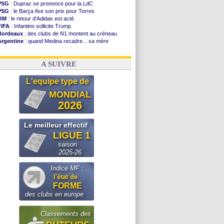
PSG
: Dupraz se prononce pour la LdC
PSG
: le Barça fixe son prix pour Torres
OM
: le retour d'Adidas est acté
FIFA
: Infantino sollicite Trump
Bordeaux
: des clubs de N1 montent au créneau
Argentine
: quand Medina recadre... sa mère
Real
: le démenti de Leipzig pour Diomandé
OM
: Paixão attire un 2e club anglais
A SUIVRE
L'equipe type de
MONDIAL
2026
Le meilleur effectif
LIGUE 1
saison
2025-26
Indice MF :
l'état de
FORME
des clubs en europe
Classements des