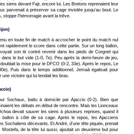
les siens devant Fajr, encore lui. Les Bretons reprenaient leur
x parvenait à préserver sa cage inviolée jusqu'au bout. Le
s, stoppe l'hémorragie avant la trêve.
ijon)
nu en toute fin de match à accrocher le point du match nul
ent rapidement le score dans cette partie. Sur un long ballon,
 voyait son tir contré revenir dans les pieds de Corgnet qui
dans le but vide (1-0, 7e). Peu après la demi-heure de jeu,
, doublait la mise pour le DFCO (0-2, 33e). Après le repos, Le
2, 80e). Puis dans le temps additionnel, Jemaâ égalisait pour
une victoire qui lui tendait les bras.
accio
)
pour
Sochaux
, battu à domicile par
Ajaccio
(0-2). Bien que
naient les débats en début de rencontre. Mais les Lionceaux
t Ochoa devait sauver les siens à plusieurs reprises, quand il
 le ballon à côté de sa cage. Après le repos, les Ajacciens
des Sochaliens décevants. Et André, d'une tête piquée, prenait
 Mostefa, de la tête lui aussi, ajoutait un deuxième but pour