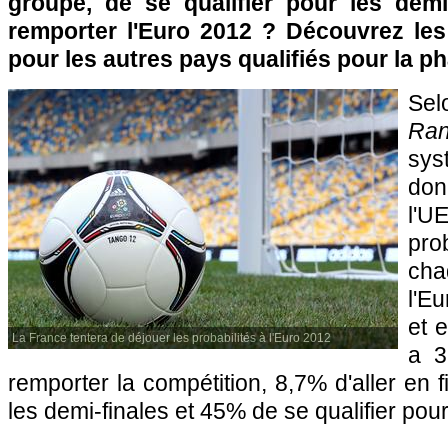
groupe, de se qualifier pour les demi
remporter l'Euro 2012 ? Découvrez les 
pour les autres pays qualifiés pour la p
Sel
Ran
sys
don
l'U
prob
cha
l'E
et 
La France tentera de déjouer les probabilités à l'Euro 2012
a 3
remporter la compétition, 8,7% d'aller en 
les demi-finales et 45% de se qualifier pour 