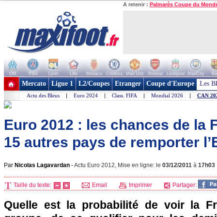
A retenir :
Palmarès Coupe du Mond
OM
PSG
Lyon
Lille
Monaco
Chelsea
Man Utd
Arsenal
Liverpool
ManCity
Ba
+ de clubs
Mercato
Ligue 1
L2/Coupes
Etranger
Coupe d'Europe
Les B
Actu des Bleus
|
Euro 2024
|
Class. FIFA
|
Mondial 2026
|
CAN 20
Euro 2012 : les chances de la 
15 autres pays de remporter l’
Par
Nicolas Lagavardan
-
Actu Euro 2012, Mise en ligne: le
03/12/2011
à
17h03
Taille du texte:
Email
Imprimer
Partager:
Quelle est la probabilité de voir la F