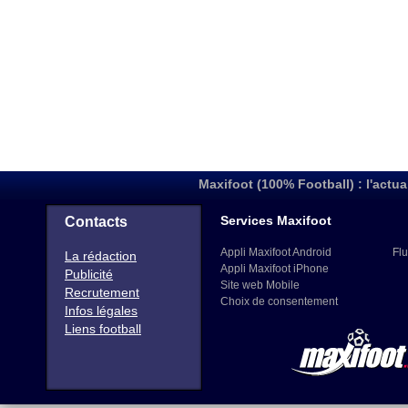
Maxifoot (100% Football) : l'actua
Services Maxifoot
Contacts
Appli Maxifoot Android
Flu
La rédaction
Appli Maxifoot iPhone
Publicité
Site web Mobile
Recrutement
Choix de consentement
Infos légales
Liens football