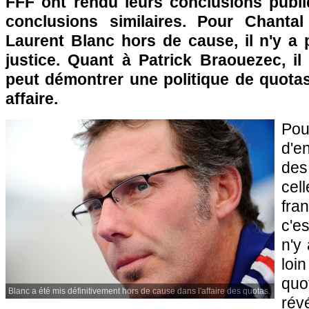
FFF ont rendu leurs conclusions publ
conclusions similaires. Pour Chanta
Laurent Blanc hors de cause, il n'y a p
justice. Quant à Patrick Braouezec, il
peut démontrer une politique de quotas
affaire.
Po
d'e
des
cel
fra
c'e
n'y 
loi
quo
Blanc a été mis définitivement hors de cause dans l'affaire des quotas.
rév