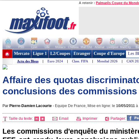
A retenir :
Palmarès Coupe du Mond
OM
PSG
Lyon
Lille
Monaco
Chelsea
Man Utd
Arsenal
Liverpool
ManCity
Ba
+ de clubs
Mercato
Ligue 1
L2/Coupes
Etranger
Coupe d'Europe
Les B
Actu des Bleus
|
Euro 2024
|
Class. FIFA
|
Mondial 2026
|
CAN 20
Affaire des quotas discriminato
conclusions des commissions
Par
Pierre-Damien Lacourte
-
Equipe De France, Mise en ligne: le
10/05/2011
à
Taille du texte:
Email
Imprimer
Partager:
Les commissions d'enquête du ministère