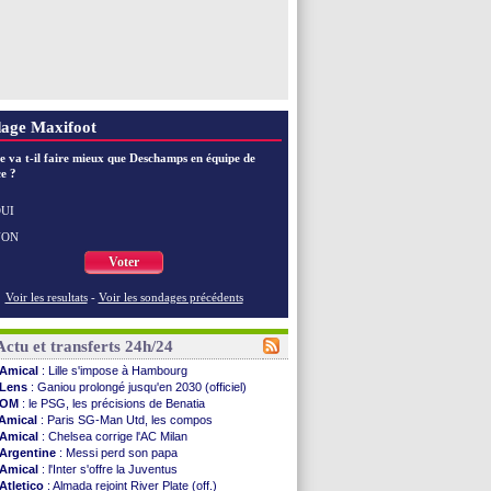
age Maxifoot
e va t-il faire mieux que Deschamps en équipe de
e ?
UI
NON
Voter
Voir les resultats
-
Voir les sondages précédents
Actu et transferts 24h/24
Amical
: Lille s'impose à Hambourg
Lens
: Ganiou prolongé jusqu'en 2030 (officiel)
OM
: le PSG, les précisions de Benatia
Amical
: Paris SG-Man Utd, les compos
Amical
: Chelsea corrige l'AC Milan
Argentine
: Messi perd son papa
Amical
: l'Inter s'offre la Juventus
Atletico
: Almada rejoint River Plate (off.)