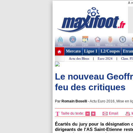
A r
OM
PSG
Lyon
Lille
Monaco
Chelsea
Ma
+ de clubs
Mercato
Ligue 1
L2/Coupes
Etran
Actu des Bleus
|
Euro 2024
|
Class. F
Le nouveau Geoffr
feu des critiques
Par
Romain Boselli
-
Actu Euro 2016, Mise en li
Taille du texte:
Email
I
Écartés du jury pour la désignation 
dirigeants de l'AS Saint-Etienne rest