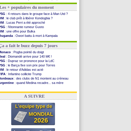
Monaco
: Camara a la cote en Angleterre
Les + populaires du moment
Amical
: encore une défaite pour Strasbourg
OM
: la piste Goore en attaque
PSG
: 4 retours dans le groupe face à Man Utd ?
PSG
: ça négocie avec le Barça pour Torres
OM
: le club prêt à libérer Kondogbia ?
Amical
: Rennes s'incline contre Brentford
OM
: Lucas Perri a été approché
Arsenal
: c'est signé pour Guimaraes (officiel)
PSG
: l'étonnante rumeur Gusto
Amical
: Le Mans concède un nul
OM
: une offre pour Bulka
Real
: Mourinho durcit les règles
Ouganda
: Owori battu à mort à Kampala
Amical
: Toulouse s'incline lourdement
OM
: une offre refusée pour Aguerd
OM
: Benatia et la "médiocrité" dans le club
PSG
: Liverpool va proposer 115 M€ pour Barcola
Ça a fait le buzz depuis 7 jours
Newcastle
: Guimarães, le club se défend
L2
: la 1ère journée à suivre en DIRECT !
Monaco
: Pogba pointé du doigt
PSG
: une deuxième offre pour Suzuki
Real
: Diomandé arrive pour 140 M€ !
PSG
: le groupe pour le match face à Man Utd
PSG
: Dupraz se prononce pour la LdC
OM
: le jour où tout a basculé pour Benatia
PSG
: le Barça fixe son prix pour Torres
Heracles
: Reine-Adélaïde, le sort s'acharne...
OM
: le retour d'Adidas est acté
FIFA
: Infantino sollicite Trump
Voir les brèves précédentes
Bordeaux
: des clubs de N1 montent au créneau
Argentine
: quand Medina recadre... sa mère
Real
: le démenti de Leipzig pour Diomandé
OM
: Paixão attire un 2e club anglais
A SUIVRE
L'equipe type de
MONDIAL
2026