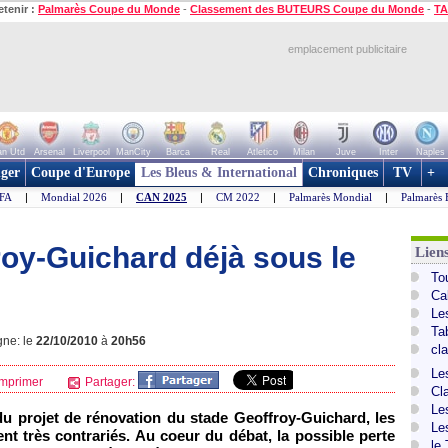
etenir :
Palmarès Coupe du Monde
-
Classement des BUTEURS Coupe du Monde
-
TA
emplacement publicitaire
n Utd
Arsenal
Liverpool
ManCity
Barca
Real
Atletico
Milan
Juve
Inter
Naples
ger
Coupe d'Europe
Les Bleus & International
Chroniques
TV
+
IFA
|
Mondial 2026
|
CAN 2025
|
CM 2022
|
Palmarès Mondial
|
Palmarès 
oy-Guichard déjà sous le
Lien
To
Ca
Le
Ta
gne: le
22/10/2010
à
20h56
cl
Le
mprimer
Partager:
Cl
Le
du projet de rénovation du stade Geoffroy-Guichard, les
Le
ent très contrariés. Au coeur du débat, la possible perte
le