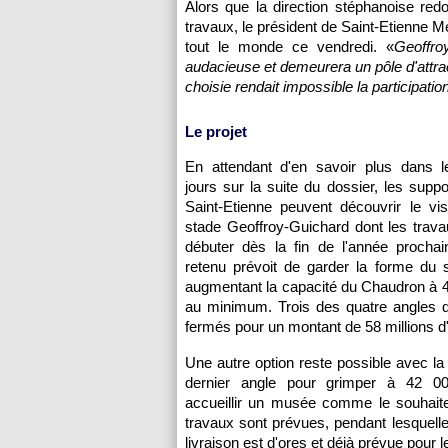
Alors que la direction stéphanoise redou
travaux, le président de Saint-Etienne Mé
tout le monde ce vendredi. «
Geoffro
audacieuse et demeurera un pôle d'attract
choisie rendait impossible la participatio
Le projet
En attendant d'en savoir plus dans l
jours sur la suite du dossier, les suppo
Saint-Etienne peuvent découvrir le vi
stade Geoffroy-Guichard dont les trava
débuter dès la fin de l'année prochai
retenu prévoit de garder la forme du 
augmentant la capacité du Chaudron à 
au minimum. Trois des quatre angles d
fermés pour un montant de 58 millions d
Une autre option reste possible avec la
dernier angle pour grimper à 42 00
accueillir un musée comme le souhaite
travaux sont prévues, pendant lesquell
livraison est d'ores et déjà prévue pour 