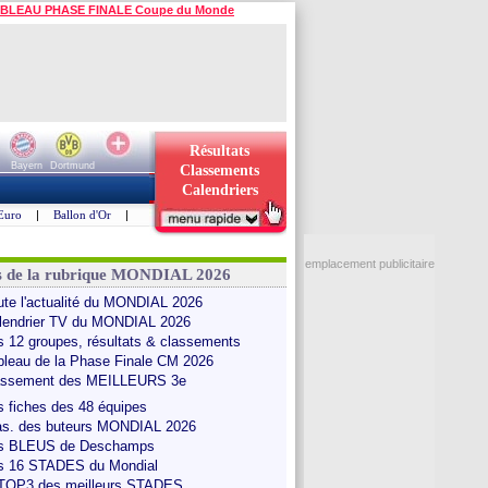
BLEAU PHASE FINALE Coupe du Monde
Résultats
Bayern
Dortmund
Classements
Calendriers
Euro
|
Ballon d'Or
|
emplacement publicitaire
s de la rubrique MONDIAL 2026
ute l'actualité du MONDIAL 2026
lendrier TV du MONDIAL 2026
s 12 groupes, résultats & classements
bleau de la Phase Finale CM 2026
assement des MEILLEURS 3e
s fiches des 48 équipes
as. des buteurs MONDIAL 2026
s BLEUS de Deschamps
s 16 STADES du Mondial
 TOP3 des meilleurs STADES