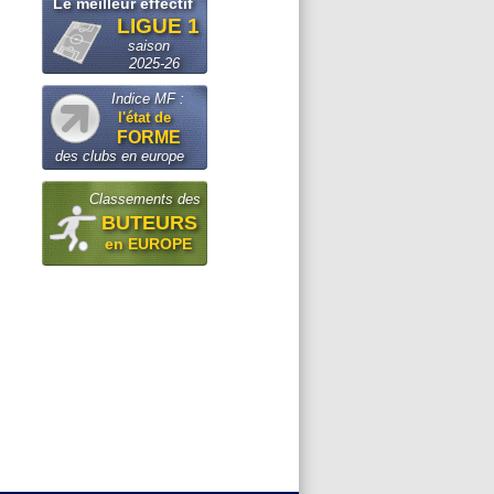
Le meilleur effectif
LIGUE 1
saison
2025-26
Indice MF :
l'état de
FORME
des clubs en europe
Classements des
BUTEURS
en EUROPE