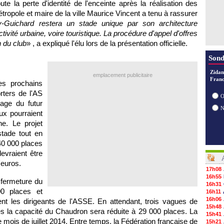
te la perte d'identité de l'enceinte après la réalisation des
tropole et maire de la ville Maurice Vincent a tenu à rassurer
y-Guichard restera un stade unique par son architecture
ivité urbaine, voire touristique. La procédure d'appel d'offres
n du club
» , a expliqué l'élu lors de la présentation officielle.
Sond
Zidan
emplacement publicitaire
Franc
es prochains
rters de l'AS
O
sage du futur
ux pourraient
ne. Le projet
stade tout en
40 000 places
evraient être
'euros.
17h08
16h55
 fermeture du
16h31
0 places et
16h11
16h06
nt les dirigeants de l'ASSE. En attendant, trois vagues de
15h48
es la capacité du Chaudron sera réduite à 29 000 places. La
15h41
le mois de juillet 2014. Entre temps, la Fédération française de
15h21