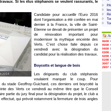
travaux. Si les élus stéphanois se veulent rassurants, le
PA
le
Candidate pour accueillir l'Euro 2016
Ré
To
dont l'organisation a été confiée en mai
To
dernier à la France, la ville de Saint-
Etienne se devait de présenter un projet
de rénovation important pour
A
moderniser la mythique enceinte des
06/08
Verts. C'est chose faite depuis ce
05/08
vendredi avec la désignation du
04/08
03/08
candidat pour la réalisation des travaux.
02/08
01/08
30/07
Boycotts et langue de bois
29/07
29/07
Les dirigeants du club stéphanois
en 2014.
29/07
voulaient marquer le coup. Pour
29/07
28/07
on du stade Geoffroy-Guichard, ces derniers ont boycotté la
28/07
nceinte des Verts ce vendredi au même titre que le Conseil
28/07
re partie du jury final pour la désignation du projet, le club a
28/07
 effectué, qui prévoit notamment la fermeture de trois angles