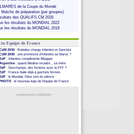
LMARES de la Coupe du Monde
s Matchs de préparation (par groupes)
sultats des QUALIFS CM 2026
us les résultats du MONDIAL 2022
us les résultats du MONDIAL 2018
ctu Equipe de France
CdM 2030
: Rubiales charge Infantino et Sanchez
CdM 2030
: une promesse d'Infantino au Maroc ?
EdF
: Infantino complimente Mbappé
Argentine
: quand Medina recadre... sa mère
EdF
: Deschamps, des frictions avec la FFF ?
EdF
: France-Italie déjà à guichets fermés
EdF
: le Mondial, Olise sort du silence
PHOTO
: le nouveau logo de l'équipe de France
EdF
: Trezeguet valide le choix Zidane
EdF
: Zidane et l'argent, les mots de Diallo
EdF
: Zidane pense déjà à un retour de Mendy
emplacement publicitaire
EdF
: le message de Mbappé à Zidane
EdF
: les mots de Genesio pour Zidane
VIDEO
: Zidane a rencontré les supporters
EdF
: Zidane soutient Christophe Gleizes
Voir toutes les brèves