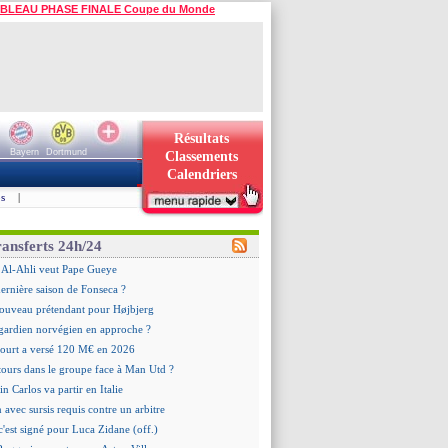
BLEAU PHASE FINALE Coupe du Monde
Résultats
Bayern
Dortmund
Classements
Calendriers
s
|
ransferts 24h/24
 : Al-Ahli veut Pape Gueye
dernière saison de Fonseca ?
ouveau prétendant pour Højbjerg
 gardien norvégien en approche ?
urt a versé 120 M€ en 2026
tours dans le groupe face à Man Utd ?
n Carlos va partir en Italie
n avec sursis requis contre un arbitre
c'est signé pour Luca Zidane (off.)