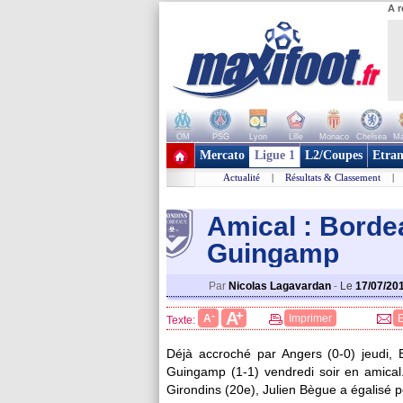
A r
OM
PSG
Lyon
Lille
Monaco
Chelsea
Ma
+ de clubs
Mercato
Ligue 1
L2/Coupes
Etran
Actualité
|
Résultats & Classement
|
Amical : Borde
Guingamp
Par
Nicolas Lagavardan
-
Le
17/07/20
+
A
-
A
Imprimer
Texte:
Déjà accroché par Angers (0-0) jeudi
Guingamp (1-1) vendredi soir en amical
Girondins (20e), Julien Bègue a égalisé p