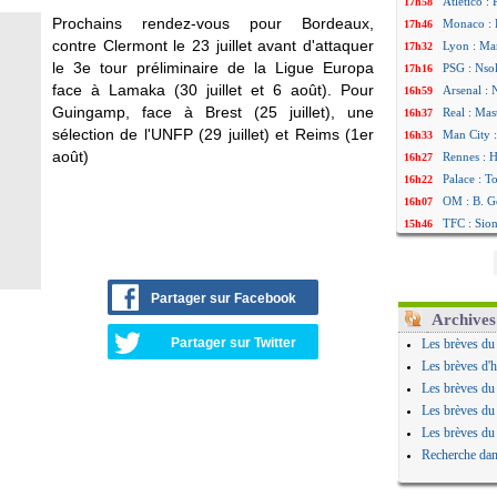
Atletico :
17h58
Prochains rendez-vous pour Bordeaux,
Monaco : F
17h46
contre Clermont le 23 juillet avant d'attaquer
Lyon : Man
17h32
le 3e tour préliminaire de la Ligue Europa
PSG : Nsok
17h16
face à Lamaka (30 juillet et 6 août). Pour
Arsenal : 
16h59
Guingamp, face à Brest (25 juillet), une
Real : Mas
16h37
sélection de l'UNFP (29 juillet) et Reims (1er
Man City :
16h33
août)
Rennes : H
16h27
Palace : T
16h22
OM : B. Ge
16h07
TFC : Sion
15h46
PSG : Liv
15h41
Norvège : 
15h20
PSG : Mbay
14h55
Partager sur Facebook
Monaco : F
14h38
Archives
Grenade :
14h19
Partager sur Twitter
Les brèves du
Juve : Zhe
13h56
Les brèves d'h
OM : Aguer
13h35
Les brèves du
Arsenal : 
13h12
Les brèves du
Nantes : d
12h48
Les brèves du
Monaco : 
12h25
Recherche dan
Man Utd : 
12h06
Man City :
11h53