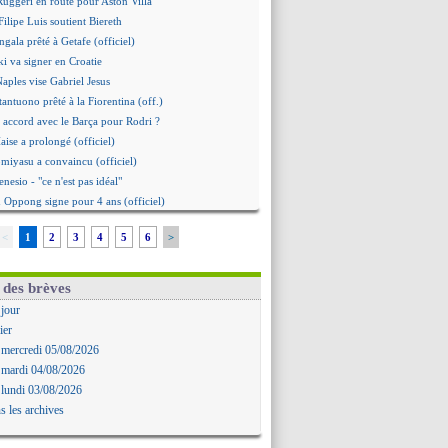
 Ruggeri en route pour Aston Villa
ilipe Luis soutient Biereth
gala prêté à Getafe (officiel)
i va signer en Croatie
Naples vise Gabriel Jesus
tantuono prêté à la Fiorentina (off.)
 accord avec le Barça pour Rodri ?
aise a prolongé (officiel)
omiyasu a convaincu (officiel)
nesio - "ce n'est pas idéal"
 Oppong signe pour 4 ans (officiel)
erpool va proposer 115 M€ pour Barcola
<
1
2
3
4
5
6
>
la démission d'Infantino réclamée
e, deux pistes se détachent
ilipe Luis veut remplacer Akliouche
 des brèves
 Luca Zidane va changer de club
 jour
grova très clair sur son futur
ier
d, le plan B de Naples
 mercredi 05/08/2026
Guimarães a signé son contrat
 mardi 04/08/2026
irection Chypre pour Duverne
 lundi 03/08/2026
le remplaçant d'Akliouche en approche
s les archives
Bayindir signe au Celta (officiel)
 Enzo Fernandez pour l'après-Rodri ?