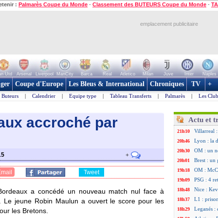
etenir :
Palmarès Coupe du Monde
-
Classement des BUTEURS Coupe du Monde
-
TA
emplacement publicitaire
n Utd
Arsenal
Liverpool
ManCity
Barca
Real
Atletico
Milan
Juve
Inter
Naples
ger
Coupe d'Europe
Les Bleus & International
Chroniques
TV
+
Buteurs
|
Calendrier
|
Equipe type
|
Tableau Transferts
|
Palmarès
|
Les Club
aux accroché par
Actu et t
Villarreal
21h10
Lyon : la 
20h46
OM : un n
20h30
15
+
Brest : un
20h01
OM : McCo
19h18
Email
Tweet
PSG : 4 re
19h09
Nice : Kevi
18h48
, Bordeaux a concédé un nouveau match nul face à
L1 : priso
18h37
. Le jeune Robin Maulun a ouvert le score pour les
Leganés : 
18h29
our les Bretons.