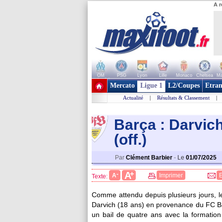
A r
OM
PSG
Lyon
Lille
Monaco
Chelsea
Ma
+ de clubs
Mercato
Ligue 1
L2/Coupes
Etran
Actualité
|
Résultats & Classement
|
Barça : Darvich
(off.)
Par
Clément Barbier
-
Le
01/07/2025
+
A
-
A
Imprimer
Texte:
Comme attendu depuis plusieurs jours, le
Darvich (18 ans) en provenance du FC B
un bail de quatre ans avec la formation