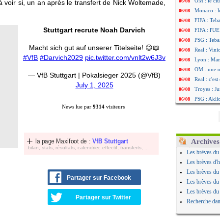
OM : le clu
06/08
 voir si, un an après le transfert de Nick Woltemade,
Monaco : l
06/08
FIFA : Teb
06/08
Stuttgart recrute Noah Darvich
FIFA : l'UE
06/08
PSG : Teba
06/08
Macht sich gut auf unserer Titelseite! 😉📖
Real : Vini
06/08
#VfB
#Darvich2029
pic.twitter.com/vnlt2w6J3v
Lyon : Man
06/08
OM : une o
06/08
— VfB Stuttgart | Pokalsieger 2025 (@VfB)
Real : c'es
06/08
July 1, 2025
Troyes : Ju
06/08
PSG : Aklio
06/08
News lue par
9314
visiteurs
OM : une o
06/08
PSG : cont
06/08
Ouganda : 
06/08
Arsenal : A
06/08
la page Maxifoot de :
VfB Stuttgart
Archives
bilan, stats, résultats, calendrier, effectif, transferts, ...
Chelsea : P
06/08
Les brèves du
FIFA : le 
06/08
Les brèves d'h
PSG : l'ét
06/08
Les brèves du
Partager sur Facebook
Bologne : D
06/08
Les brèves du
OM : accor
06/08
Les brèves du
Partager sur Twitter
OM : Medi
06/08
Recherche dan
Uruguay : 
06/08
Séville : J
06/08