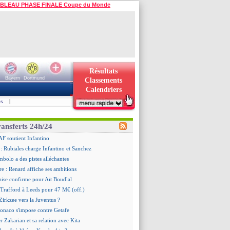
BLEAU PHASE FINALE Coupe du Monde
Résultats
Bayern
Dortmund
Classements
Calendriers
s
|
ransferts 24h/24
AF soutient Infantino
 Rubiales charge Infantino et Sanchez
bolo a des pistes alléchantes
re : Renard affiche ses ambitions
aise confirme pour Aït Boudlal
 Trafford à Leeds pour 47 M€ (off.)
irkzee vers la Juventus ?
onaco s'impose contre Getafe
r Zakarian et sa relation avec Kita