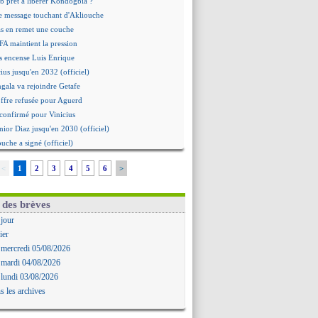
b prêt à libérer Kondogbia ?
e message touchant d'Akliouche
as en remet une couche
FA maintient la pression
s encense Luis Enrique
cius jusqu'en 2032 (officiel)
gala va rejoindre Getafe
ffre refusée pour Aguerd
t confirmé pour Vinicius
nior Diaz jusqu'en 2030 (officiel)
uche a signé (officiel)
ffre pour Bulka
<
1
2
3
4
5
6
>
rat signé pour Akliouche
Owori battu à mort à Kampala
rteta veut créer une dynastie
 des brèves
alace a fait son offre pour Disasi
 jour
gouvernement espagnol s'en mêle
ier
onnante rumeur Gusto
 mercredi 05/08/2026
allinga est sur le marché
 mardi 04/08/2026
d trouvé avec Man City pour Rulli
 lundi 03/08/2026
na vers Leverkusen pour 25 M€
s les archives
Forlan nommé sélectionneur (officiel)
uanlu signe à Bournemouth (officiel)