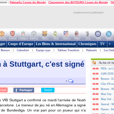
etenir :
Palmarès Coupe du Monde
-
Classement des BUTEURS Coupe du Monde
-
TA
emplacement publicitaire
n Utd
Arsenal
Liverpool
ManCity
Barca
Real
Atletico
Milan
Juve
Inter
Naples
ger
Coupe d'Europe
Les Bleus & International
Chroniques
TV
+
Buteurs
|
Calendrier
|
Equipe type
|
Tableau Transferts
|
Palmarès
|
Les Club
 à Stuttgart, c'est signé
Actu et t
FIFA : la C
06/08
CdM 2030 :
06/08
Rennes : Em
06/08
+
Côte d'Ivoi
06/08
Rennes : H
06/08
Email
Tweet
Man City :
06/08
Man Utd : Z
06/08
 VfB Stuttgart a confirmé ce mardi l'arrivée de Noah
Amical : M
06/08
arcelone. Le meneur de jeu né en Allemagne a signé
Nantes : De
06/08
 de Bundesliga. Un vrai pari pour un joueur qui n'a