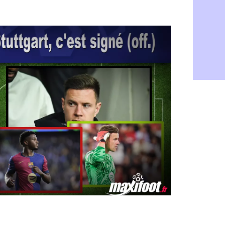
Barça : Fe
06/08
FIFA : des 
06/08
Abha : c'est
06/08
Real : rép
06/08
Arsenal : N
06/08
Al-Ahli : D
06/08
PSG : Luis 
06/08
Monaco : P
05/08
Rennes : Za
05/08
Rennes : u
05/08
VIDEO : Th
05/08
Dunkerque 
05/08
Lyon : Man
05/08
Amical : Ar
05/08
Amical : lo
05/08
Man City :
05/08
LdC : Fene
05/08
Al-Diriyah 
05/08
Atletico : 
05/08
Amical : p
05/08
VIDEO : le
05/08
CdM 2030 :
05/08
PSG : la c
05/08