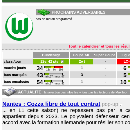
PROCHAINS ADVERSAIRES
pas de match programmé
Tout le calendrier et tous les résul
Bundesliga
Coupe All.
Super Coupe
Lig.
class./tour
12e, 42 pts
2e t
-
LC-
34
6
matchs joués
1
-
12v - 6n - 16d
43
5
buts marqués
3
-
min:27 - max:97
54
10
buts encaissés
1
-
min:37 - max:82
ACTUALITE
: la sélection des infos les + lues par les lecteurs de Maxifoot
Nantes : Cozza libre de tout contrat
pop-up
... en L1 cette saison) ne repassera pas par la 
appartient depuis 2023. Le polyvalent défenseur cent
accord avec la formation allemande pour résilier son con
...