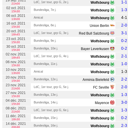
29 sep. 2021
1-1
LdC, 1er tour, grp G, 2e j.
Wolfsbourg
21h00
02 oct. 2021
1-3
Bundesliga, 7e j.
Wolfsbourg
15h30
06 oct. 2021
4-1
Amical
Wolfsbourg
13h00
16 oct. 2021
2-0
Bundesliga, 8e j.
Union Berlin
15h30
20 oct. 2021
3-1
LdC, 1er tour, grp G, 3e j.
Red Bull Salzbourg
18h45
23 oct. 2021
0-2
Bundesliga, 9e j.
Wolfsbourg
15h30
30 oct. 2021
0-2
Bundesliga, 10e j.
Bayer Leverkusen
15h30
02 nov. 2021
2-1
LdC, 1er tour, grp G, 4e j.
Wolfsbourg
18h45
06 nov. 2021
1-0
Bundesliga, 11e j.
Wolfsbourg
15h30
10 nov. 2021
1-3
Amical
Wolfsbourg
13h00
20 nov. 2021
2-2
Bundesliga, 12e j.
Arminia Bielefeld
15h30
23 nov. 2021
2-0
LdC, 1er tour, grp G, 5e j.
FC Seville
21h00
27 nov. 2021
1-3
Bundesliga, 13e j.
Wolfsbourg
15h30
04 déc. 2021
3-0
Bundesliga, 14e j.
Mayence
15h30
08 déc. 2021
1-3
LdC, 1er tour, grp G, 6e j.
Wolfsbourg
21h00
11 déc. 2021
0-2
Bundesliga, 15e j.
Wolfsbourg
18h30
14 déc. 2021
2-3
Bundesliga, 16e j.
Wolfsbourg
20h30