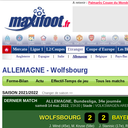
A retenir :
Palmarès Coupe du Mond
OM
PSG
Lyon
Lille
Monaco
Chelsea
Man Utd
Arsenal
Liverpool
ManCity
Ba
+ de clubs
Mercato
Ligue 1
L2/Coupes
Etranger
Coupe d'Europe
Les B
Angleterre
|
Espagne
|
Italie
|
Allemagne
|
Belgique
|
Pays-Bas
ALLEMAGNE - Wolfsbourg
Forme-Bilan
Actu
Effectif-Temps de jeu
Tous les matchs
SAISON 2021/2022
Changer de saison >>
DERNIER MATCH
ALLEMAGNE, Bundesliga, 34e journée
samedi 14 mai. 2022
, 15h30 |
Stade :
VOLKSWAGEN ARE
2
2
WOLFSBOURG
BAYE
J. Wind (45e)
,
M. Kruse (58e)
J. Stanisic (17e)
,
R