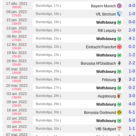
17 déc. 2021
4-0
Bundesliga, 17e j.
Bayern Munich
20h30
09 jan. 2022
1-0
Bundesliga, 18e j.
VfL Bochum
17h30
15 jan. 2022
0-0
Bundesliga, 19e j.
Wolfsbourg
15h30
23 jan. 2022
2-0
Bundesliga, 20e j.
RB Leipzig
15h30
06 fév. 2022
4-1
Bundesliga, 21e j.
Wolfsbourg
17h30
12 fév. 2022
0-2
Bundesliga, 22e j.
Eintracht Francfort
15h30
19 fév. 2022
1-2
Bundesliga, 23e j.
Wolfsbourg
15h30
26 fév. 2022
2-2
Bundesliga, 24e j.
Borussia M'Gladbach
15h30
05 mar. 2022
1-0
Bundesliga, 25e j.
Wolfsbourg
15h30
12 mar. 2022
3-2
Bundesliga, 26e j.
Fribourg
15h30
20 mar. 2022
0-2
Bundesliga, 27e j.
Wolfsbourg
17h30
03 avr. 2022
3-0
Bundesliga, 28e j.
Augsbourg
15h30
09 avr. 2022
4-0
Bundesliga, 29e j.
Wolfsbourg
15h30
16 avr. 2022
6-1
Bundesliga, 30e j.
Borussia Dortmund
15h30
22 avr. 2022
5-0
Bundesliga, 31e j.
Wolfsbourg
20h30
30 avr. 2022
1-1
Bundesliga, 32e j.
VfB Stuttgart
15h30
07 mai. 2022