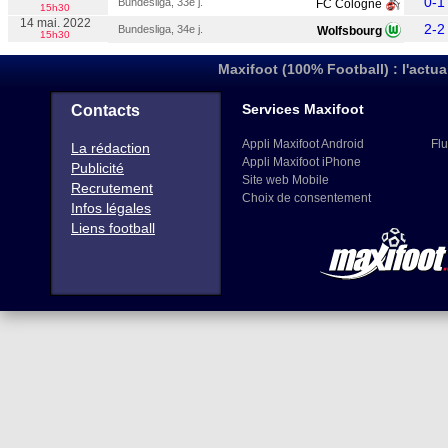
0-1
Bundesliga, 33e j.
FC Cologne
15h30
14 mai. 2022
2-2
Bundesliga, 34e j.
Wolfsbourg
15h30
Maxifoot (100% Football) : l'actua
Services Maxifoot
Contacts
Appli Maxifoot Android
Flu
La rédaction
Appli Maxifoot iPhone
Publicité
Site web Mobile
Recrutement
Choix de consentement
Infos légales
Liens football