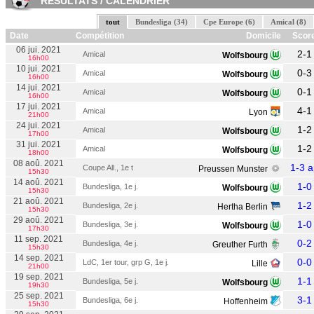
RESULTATS / CALENDRIER
tout
Bundesliga (34)
Cpe Europe (6)
Amical (8)
Date
Compétition
Domicile
Scor
06 jui. 2021
2-1
Amical
Wolfsbourg
16h00
10 jui. 2021
0-3
Amical
Wolfsbourg
16h00
14 jui. 2021
0-1
Amical
Wolfsbourg
16h00
17 jui. 2021
4-1
Amical
Lyon
21h00
24 jui. 2021
1-2
Amical
Wolfsbourg
17h00
31 jui. 2021
1-2
Amical
Wolfsbourg
18h00
08 aoû. 2021
1-3 a
Coupe All., 1e t
Preussen Munster
15h30
14 aoû. 2021
1-0
Bundesliga, 1e j.
Wolfsbourg
15h30
21 aoû. 2021
1-2
Bundesliga, 2e j.
Hertha Berlin
15h30
29 aoû. 2021
1-0
Bundesliga, 3e j.
Wolfsbourg
17h30
11 sep. 2021
0-2
Bundesliga, 4e j.
Greuther Furth
15h30
14 sep. 2021
0-0
LdC, 1er tour, grp G, 1e j.
Lille
21h00
19 sep. 2021
1-1
Bundesliga, 5e j.
Wolfsbourg
19h30
25 sep. 2021
3-1
Bundesliga, 6e j.
Hoffenheim
15h30