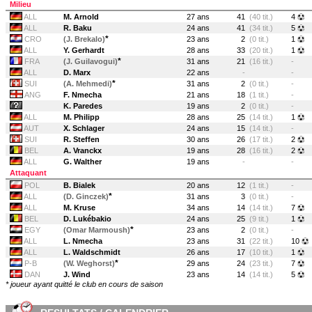
Milieu
ALL
M. Arnold
27 ans
41
(40 tit.)
4
ALL
R. Baku
24 ans
41
(34 tit.)
5
*
CRO
(J. Brekalo)
23 ans
2
(0 tit.)
1
ALL
Y. Gerhardt
28 ans
33
(20 tit.)
1
*
FRA
(J. Guilavogui)
31 ans
21
(16 tit.)
-
ALL
D. Marx
22 ans
-
-
*
SUI
(A. Mehmedi)
31 ans
2
(0 tit.)
-
ANG
F. Nmecha
21 ans
18
(1 tit.)
-
K. Paredes
19 ans
2
(0 tit.)
-
ALL
M. Philipp
28 ans
25
(14 tit.)
1
AUT
X. Schlager
24 ans
15
(14 tit.)
-
SUI
R. Steffen
30 ans
26
(17 tit.)
2
BEL
A. Vranckx
19 ans
28
(16 tit.)
2
ALL
G. Walther
19 ans
-
-
Attaquant
POL
B. Bialek
20 ans
12
(1 tit.)
-
*
ALL
(D. Ginczek)
31 ans
3
(0 tit.)
-
ALL
M. Kruse
34 ans
14
(14 tit.)
7
BEL
D. Lukébakio
24 ans
25
(9 tit.)
1
*
EGY
(Omar Marmoush)
23 ans
2
(0 tit.)
-
ALL
L. Nmecha
23 ans
31
(22 tit.)
10
ALL
L. Waldschmidt
26 ans
17
(10 tit.)
1
*
P-B
(W. Weghorst)
29 ans
24
(23 tit.)
7
DAN
J. Wind
23 ans
14
(14 tit.)
5
* joueur ayant quitté le club en cours de saison