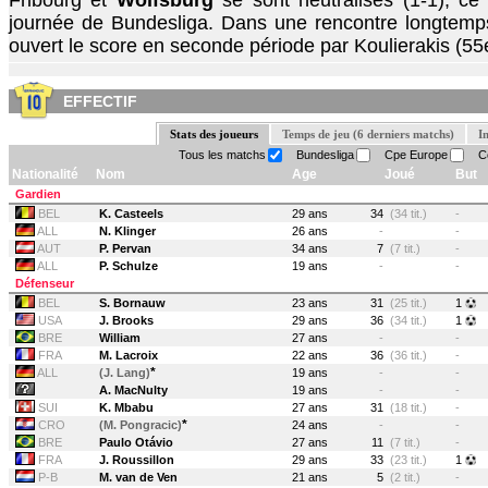
Fribourg et
Wolfsburg
se sont neutralisés (1-1), ce
journée de Bundesliga. Dans une rencontre longtemps 
ouvert le score en seconde période par Koulierakis (55e
EFFECTIF
Stats des joueurs
Temps de jeu (6 derniers matchs)
I
Tous les matchs
Bundesliga
Cpe Europe
Co
Nationalité
Nom
Age
Joué
But
Gardien
BEL
K. Casteels
29 ans
34
(34 tit.)
-
ALL
N. Klinger
26 ans
-
-
AUT
P. Pervan
34 ans
7
(7 tit.)
-
ALL
P. Schulze
19 ans
-
-
Défenseur
BEL
S. Bornauw
23 ans
31
(25 tit.)
1
USA
J. Brooks
29 ans
36
(34 tit.)
1
BRE
William
27 ans
-
-
FRA
M. Lacroix
22 ans
36
(36 tit.)
-
*
ALL
(J. Lang)
19 ans
-
-
A. MacNulty
19 ans
-
-
SUI
K. Mbabu
27 ans
31
(18 tit.)
-
*
CRO
(M. Pongracic)
24 ans
-
-
BRE
Paulo Otávio
27 ans
11
(7 tit.)
-
FRA
J. Roussillon
29 ans
33
(23 tit.)
1
P-B
M. van de Ven
21 ans
5
(2 tit.)
-