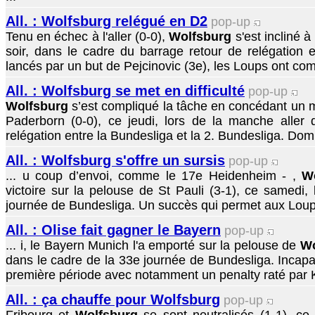
All. : Wolfsburg relégué en D2
pop-up
Tenu en échec à l'aller (0-0),
Wolfsburg
s'est incliné à
soir, dans le cadre du barrage retour de relégation 
lancés par un but de Pejcinovic (3e), les Loups ont com
All. : Wolfsburg se met en difficulté
pop-up
Wolfsburg
s’est compliqué la tâche en concédant un m
Paderborn (0-0), ce jeudi, lors de la manche aller
relégation entre la Bundesliga et la 2. Bundesliga. Domi
All. : Wolfsburg s'offre un sursis
pop-up
... u coup d’envoi, comme le 17e Heidenheim - ,
W
victoire sur la pelouse de St Pauli (3-1), ce samedi, 
journée de Bundesliga. Un succès qui permet aux Loups
All. : Olise fait gagner le Bayern
pop-up
... i, le Bayern Munich l'a emporté sur la pelouse de
Wo
dans le cadre de la 33e journée de Bundesliga. Incapab
première période avec notamment un penalty raté par K
All. : ça chauffe pour Wolfsburg
pop-up