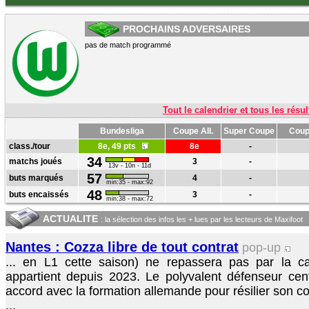
PROCHAINS ADVERSAIRES
pas de match programmé
Tout le calendrier et tous les résul
Bundesliga
Coupe All.
Super Coupe
Coup
class./tour
8e, 49 pts
8e
-
34
matchs joués
3
-
13v - 10n - 11d
57
buts marqués
4
-
min:35 - max:92
48
buts encaissés
3
-
min:38 - max:72
ACTUALITE
: la sélection des infos les + lues par les lecteurs de Maxifoot
Nantes : Cozza libre de tout contrat
pop-up
... en L1 cette saison) ne repassera pas par la 
appartient depuis 2023. Le polyvalent défenseur cent
accord avec la formation allemande pour résilier son con
...