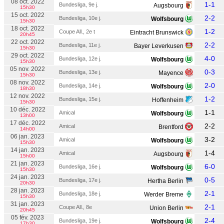
08 oct. 2022
1-1
Bundesliga, 9e j.
Augsbourg
15h30
15 oct. 2022
2-2
Bundesliga, 10e j.
Wolfsbourg
15h30
18 oct. 2022
1-2
Coupe All., 2e t
Eintracht Brunswick
20h45
22 oct. 2022
2-2
Bundesliga, 11e j.
Bayer Leverkusen
15h30
29 oct. 2022
4-0
Bundesliga, 12e j.
Wolfsbourg
15h30
05 nov. 2022
0-3
Bundesliga, 13e j.
Mayence
15h30
08 nov. 2022
2-0
Bundesliga, 14e j.
Wolfsbourg
18h30
12 nov. 2022
1-2
Bundesliga, 15e j.
Hoffenheim
15h30
10 déc. 2022
1-1
Amical
Wolfsbourg
13h00
17 déc. 2022
2-2
Amical
Brentford
14h00
06 jan. 2023
3-2
Amical
Wolfsbourg
15h30
14 jan. 2023
1-4
Amical
Augsbourg
15h00
21 jan. 2023
6-0
Bundesliga, 16e j.
Wolfsbourg
15h30
24 jan. 2023
0-5
Bundesliga, 17e j.
Hertha Berlin
20h30
28 jan. 2023
2-1
Bundesliga, 18e j.
Werder Breme
15h30
31 jan. 2023
2-1
Coupe All., 8e
Union Berlin
20h45
05 fév. 2023
2-4
Bundesliga, 19e j.
Wolfsbourg
17h30