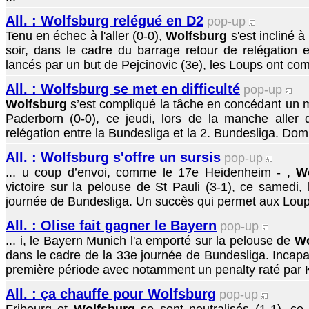
All. : Wolfsburg relégué en D2
pop-up
Tenu en échec à l'aller (0-0),
Wolfsburg
s'est incliné à
soir, dans le cadre du barrage retour de relégation 
lancés par un but de Pejcinovic (3e), les Loups ont com
All. : Wolfsburg se met en difficulté
pop-up
Wolfsburg
s’est compliqué la tâche en concédant un m
Paderborn (0-0), ce jeudi, lors de la manche aller
relégation entre la Bundesliga et la 2. Bundesliga. Domi
All. : Wolfsburg s'offre un sursis
pop-up
... u coup d’envoi, comme le 17e Heidenheim - ,
W
victoire sur la pelouse de St Pauli (3-1), ce samedi, 
journée de Bundesliga. Un succès qui permet aux Loups
All. : Olise fait gagner le Bayern
pop-up
... i, le Bayern Munich l'a emporté sur la pelouse de
Wo
dans le cadre de la 33e journée de Bundesliga. Incapab
première période avec notamment un penalty raté par K
All. : ça chauffe pour Wolfsburg
pop-up