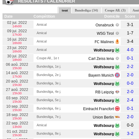
RESULTATS / CALENDRIER
tout
Bundesliga (34)
Coupe All. (3)
Amic
Date
Compétition
Domicile
Score
02 jui. 2022
3-1
Amical
Osnabruck
14h00
09 jui. 2022
1-7
Amical
WSG Tirol
17h30
16 jui. 2022
3-4
Amical
FC Malines
16h00
23 jui. 2022
4-0
Amical
Wolfsbourg
16h00
30 jui. 2022
0-1
Coupe All., 1e t
Carl Zeiss Iena
18h00
06 aoû. 2022
2-2
Bundesliga, 1e j.
Wolfsbourg
15h30
14 aoû. 2022
2-0
Bundesliga, 2e j.
Bayern Munich
17h30
20 aoû. 2022
0-0
Bundesliga, 3e j.
Wolfsbourg
15h30
27 aoû. 2022
2-0
Bundesliga, 4e j.
RB Leipzig
15h30
03 sep. 2022
2-4
Bundesliga, 5e j.
Wolfsbourg
15h30
10 sep. 2022
0-1
Bundesliga, 6e j.
Eintracht Francfort
15h30
18 sep. 2022
2-0
Bundesliga, 7e j.
Union Berlin
15h30
22 sep. 2022
0-0
Amical
Wolfsbourg
13h00
01 oct. 2022
3-2
Bundesliga, 8e j.
Wolfsbourg
15h30