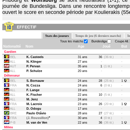
Fribourg et
Wolfsburg
se sont neutralisés (1-1), ce
journée de Bundesliga. Dans une rencontre longtemps 
ouvert le score en seconde période par Koulierakis (55e
EFFECTIF
Stats des joueurs
Temps de jeu (6 derniers matchs)
I
Tous les matchs
Bundesliga
Coupe All.
Nationalité
Nom
Age
Joué
But
Gardien
BEL
K. Casteels
31 ans
36
(36 tit.)
-
ALL
N. Klinger
27 ans
-
-
AUT
P. Pervan
35 ans
1
(1 tit.)
-
ALL
P. Schulze
20 ans
-
-
Défenseur
BEL
S. Bornauw
24 ans
28
(25 tit.)
1
FRA
N. Cozza
24 ans
6
(0 tit.)
-
ALL
F. Lange
19 ans
-
-
ALL
K. Fischer
22 ans
10
(5 tit.)
-
ALL
M. Jenz
24 ans
-
-
FRA
M. Lacroix
23 ans
26
(20 tit.)
1
ALL
D. Odogu
17 ans
-
-
BRE
Paulo Otávio
28 ans
27
(27 tit.)
-
*
FRA
(J. Roussillon)
30 ans
4
(0 tit.)
-
P-B
M. van de Ven
22 ans
36
(36 tit.)
1
Milieu