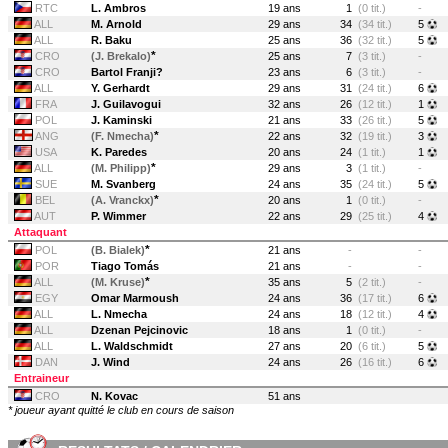
RTC
L. Ambros
19 ans
1
(0 tit.)
-
ALL
M. Arnold
29 ans
34
(34 tit.)
5
ALL
R. Baku
25 ans
36
(32 tit.)
5
*
CRO
(J. Brekalo)
25 ans
7
(3 tit.)
-
CRO
Bartol Franji?
23 ans
6
(3 tit.)
-
ALL
Y. Gerhardt
29 ans
31
(24 tit.)
6
FRA
J. Guilavogui
32 ans
26
(12 tit.)
1
POL
J. Kaminski
21 ans
33
(26 tit.)
5
*
ANG
(F. Nmecha)
22 ans
32
(19 tit.)
3
USA
K. Paredes
20 ans
24
(1 tit.)
1
*
ALL
(M. Philipp)
29 ans
3
(1 tit.)
-
SUE
M. Svanberg
24 ans
35
(24 tit.)
5
*
BEL
(A. Vranckx)
20 ans
1
(0 tit.)
-
AUT
P. Wimmer
22 ans
29
(25 tit.)
4
Attaquant
*
POL
(B. Bialek)
21 ans
-
-
POR
Tiago Tomás
21 ans
-
-
*
ALL
(M. Kruse)
35 ans
5
(2 tit.)
-
EGY
Omar Marmoush
24 ans
36
(17 tit.)
6
ALL
L. Nmecha
24 ans
18
(12 tit.)
4
ALL
Dzenan Pejcinovic
18 ans
1
(0 tit.)
-
ALL
L. Waldschmidt
27 ans
20
(6 tit.)
5
DAN
J. Wind
24 ans
26
(16 tit.)
6
Entraineur
CRO
N. Kovac
51 ans
* joueur ayant quitté le club en cours de saison