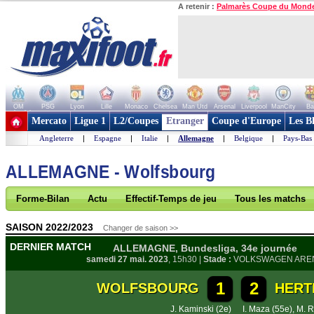
A retenir :
Palmarès Coupe du Mond
OM
PSG
Lyon
Lille
Monaco
Chelsea
Man Utd
Arsenal
Liverpool
ManCity
Ba
+ de clubs
Mercato
Ligue 1
L2/Coupes
Etranger
Coupe d'Europe
Les B
Angleterre
|
Espagne
|
Italie
|
Allemagne
|
Belgique
|
Pays-Bas
ALLEMAGNE - Wolfsbourg
Forme-Bilan
Actu
Effectif-Temps de jeu
Tous les matchs
SAISON 2022/2023
Changer de saison >>
DERNIER MATCH
ALLEMAGNE, Bundesliga, 34e journée
samedi 27 mai. 2023
, 15h30 |
Stade :
VOLKSWAGEN ARE
1
2
WOLFSBOURG
HERT
J. Kaminski (2e)
I. Maza (55e)
,
M. R