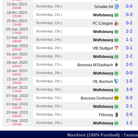
10 fév. 2023
0-0
Bundesliga, 20e j.
Schalke 04
20h30
18 fév. 2023
0-3
Bundesliga, 21e j.
Wolfsbourg
15h30
25 fév. 2023
0-2
Bundesliga, 22e j.
FC Cologne
15h30
05 mar. 2023
2-2
Bundesliga, 23e j.
Wolfsbourg
17h30
12 mar. 2023
1-1
Bundesliga, 24e j.
Wolfsbourg
19h30
18 mar. 2023
0-1
Bundesliga, 25e j.
VfB Stuttgart
15h30
01 avr. 2023
2-2
Bundesliga, 26e j.
Wolfsbourg
15h30
09 avr. 2023
2-0
Bundesliga, 27e j.
Borussia M'Gladbach
15h30
16 avr. 2023
0-0
Bundesliga, 28e j.
Wolfsbourg
19h30
22 avr. 2023
1-5
Bundesliga, 29e j.
VfL Bochum
15h30
30 avr. 2023
3-0
Bundesliga, 30e j.
Wolfsbourg
17h30
07 mai. 2023
6-0
Bundesliga, 31e j.
Borussia Dortmund
17h30
13 mai. 2023
2-1
Bundesliga, 32e j.
Wolfsbourg
15h30
19 mai. 2023
2-0
Bundesliga, 33e j.
Fribourg
20h30
27 mai. 2023
1-2
Bundesliga, 34e j.
Wolfsbourg
15h30
Maxifoot (100% Football) : l'actua