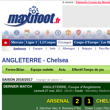
A retenir :
Palmarès Coupe du Mond
OM
PSG
Lyon
Lille
Monaco
Chelsea
Man Utd
Arsenal
Liverpool
ManCity
Ba
+ de clubs
Mercato
Ligue 1
L2/Coupes
Etranger
Coupe d'Europe
Les B
Angleterre
|
Espagne
|
Italie
|
Allemagne
|
Belgique
|
Pays-Bas
ANGLETERRE - Chelsea
Forme-Bilan
Equipe vedette
Actu
Effectif-Temps de jeu
SAISON 2016/2017
Changer de saison >>
DERNIER MATCH
ANGLETERRE, Coupe d'Angleterre
samedi 27 mai. 2017
, 18h30 |
Stade :
Wembley Stadium
2
1
ARSENAL
CHEL
A. Sánchez (4e)
,
A. Ramsey (79e)
Diego Costa (76e)