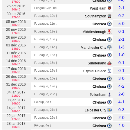
4-0
P. League, 9e j.
Chelsea
17h00
26 oct 2016
2-1
League Cup, 8e
West Ham
20h45
30 oct 2016
0-2
P. League, 10e j.
Southampton
17h00
05 nov 2016
5-0
P. League, 11e j.
Chelsea
18h30
20 nov 2016
0-1
P. League, 12e j.
Middlesbrough
17h00
26 nov 2016
2-1
P. League, 13e j.
Chelsea
18h30
03 déc 2016
1-3
P. League, 14e j.
Manchester City
13h30
11 déc 2016
1-0
P. League, 15e j.
Chelsea
13h00
14 déc 2016
0-1
P. League, 16e j.
Sunderland
20h45
17 déc 2016
0-1
P. League, 17e j.
Crystal Palace
13h30
26 déc 2016
3-0
P. League, 18e j.
Chelsea
16h00
31 déc 2016
4-2
P. League, 19e j.
Chelsea
16h00
04 jan 2017
2-0
P. League, 20e j.
Tottenham
21h00
08 jan 2017
4-1
FA cup, 3e t
Chelsea
16h00
14 jan 2017
0-3
P. League, 21e j.
Leicester City
18h30
22 jan 2017
2-0
P. League, 22e j.
Chelsea
17h30
28 jan 2017
4-0
FA cup, 4e t
Chelsea
16h00