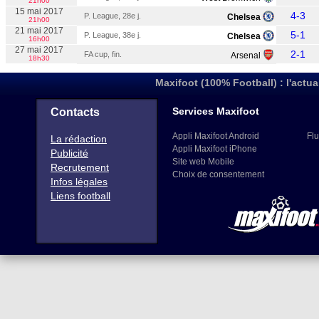
21h00
15 mai 2017
4-3
P. League, 28e j.
Chelsea
21h00
21 mai 2017
5-1
P. League, 38e j.
Chelsea
16h00
27 mai 2017
2-1
FA cup, fin.
Arsenal
18h30
Maxifoot (100% Football) : l'actua
Services Maxifoot
Contacts
Appli Maxifoot Android
Flu
La rédaction
Appli Maxifoot iPhone
Publicité
Site web Mobile
Recrutement
Choix de consentement
Infos légales
Liens football