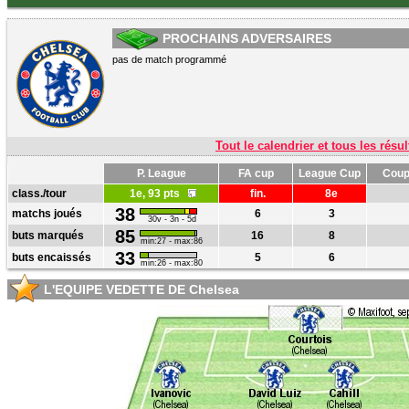
PROCHAINS ADVERSAIRES
pas de match programmé
Tout le calendrier et tous les résul
P. League
FA cup
League Cup
Coup
class./tour
1e, 93 pts
fin.
8e
38
matchs joués
6
3
30v - 3n - 5d
85
buts marqués
16
8
min:27 - max:86
33
buts encaissés
5
6
min:26 - max:80
L'EQUIPE VEDETTE DE Chelsea