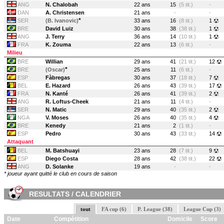
ANG
N. Chalobah
22 ans
15
(5 tit.)
-
DAN
A. Christensen
21 ans
-
-
*
SER
(B. Ivanovic)
33 ans
16
(8 tit.)
1
BRE
David Luiz
30 ans
38
(38 tit.)
1
ANG
J. Terry
36 ans
14
(10 tit.)
1
FRA
K. Zouma
22 ans
13
(6 tit.)
-
Milieu
BRE
Willian
29 ans
41
(21 tit.)
12
*
BRE
(Oscar)
25 ans
11
(6 tit.)
-
ESP
Fàbregas
30 ans
37
(18 tit.)
7
BEL
E. Hazard
26 ans
43
(39 tit.)
17
FRA
N. Kanté
26 ans
41
(39 tit.)
2
ANG
R. Loftus-Cheek
21 ans
11
(4 tit.)
-
SER
N. Matic
29 ans
40
(35 tit.)
2
NGA
V. Moses
26 ans
40
(35 tit.)
4
BRE
Kenedy
21 ans
2
(1 tit.)
-
ESP
Pedro
30 ans
43
(33 tit.)
14
Attaquant
BEL
M. Batshuayi
23 ans
28
(7 tit.)
9
ESP
Diego Costa
28 ans
42
(38 tit.)
22
ANG
D. Solanke
19 ans
-
-
* joueur ayant quitté le club en cours de saison
RESULTATS / CALENDRIER
tout
FA cup (6)
P. League (38)
League Cup (3)
Date
Compétition
Domicile
Score