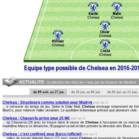
ACTUALITE
: la sélection des infos les + lues par les lecteurs de Maxifoot
du 09 aoû. au 27 jui.
du 26 jui. au 06 jui.
du 05 jui. au 15 jun.
Chelsea : Strasbourg comme solution pour Mudryk
pop-up
... e retrouver du temps de jeu. Selon le Daily Mail,
Chelsea
envisage notamment de l’en
BlueCo, pour relancer l’ailier ukrainien. Le quotidien britannique précise que plusieurs club ..
Chelsea : Chavarría arrive pour 25 M€
pop-up
... ep Chavarría (28 ans) se trouve dans le viseur de
Chelsea
à l'occasion de ce mercato
madrilène Marca ce dimanche, l'Espagnol va bel et bien prendre la direction des Blues. En eff
Chelsea : c'est confirmé pour Barco (officiel)
pop-up
... milieu de terrain Valentin Barco (22 ans) rejoint
Chelsea
en provenance de Strasbourg s