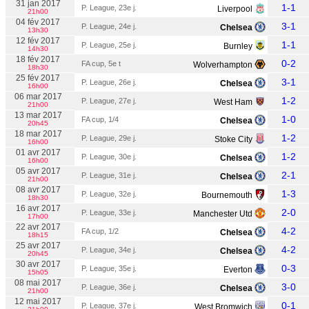
31 jan 2017
1-1
P. League, 23e j.
Liverpool
21h00
04 fév 2017
3-1
P. League, 24e j.
Chelsea
13h30
12 fév 2017
1-1
P. League, 25e j.
Burnley
14h30
18 fév 2017
0-2
FA cup, 5e t
Wolverhampton
18h30
25 fév 2017
3-1
P. League, 26e j.
Chelsea
16h00
06 mar 2017
1-2
P. League, 27e j.
West Ham
21h00
13 mar 2017
1-0
FA cup, 1/4
Chelsea
20h45
18 mar 2017
1-2
P. League, 29e j.
Stoke City
16h00
01 avr 2017
1-2
P. League, 30e j.
Chelsea
16h00
05 avr 2017
2-1
P. League, 31e j.
Chelsea
21h00
08 avr 2017
1-3
P. League, 32e j.
Bournemouth
18h30
16 avr 2017
2-0
P. League, 33e j.
Manchester Utd
17h00
22 avr 2017
4-2
FA cup, 1/2
Chelsea
18h15
25 avr 2017
4-2
P. League, 34e j.
Chelsea
20h45
30 avr 2017
0-3
P. League, 35e j.
Everton
15h05
08 mai 2017
3-0
P. League, 36e j.
Chelsea
21h00
12 mai 2017
0-1
P. League, 37e j.
West Bromwich