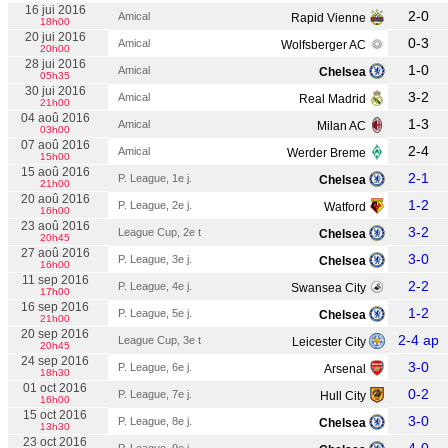
16 jui 2016
2-0
Amical
Rapid Vienne
18h00
20 jui 2016
0-3
Amical
Wolfsberger AC
20h00
28 jui 2016
1-0
Amical
Chelsea
05h35
30 jui 2016
3-2
Amical
Real Madrid
21h00
04 aoû 2016
1-3
Amical
Milan AC
03h00
07 aoû 2016
2-4
Amical
Werder Breme
15h00
15 aoû 2016
2-1
P. League, 1e j.
Chelsea
21h00
20 aoû 2016
1-2
P. League, 2e j.
Watford
16h00
23 aoû 2016
3-2
League Cup, 2e t
Chelsea
20h45
27 aoû 2016
3-0
P. League, 3e j.
Chelsea
16h00
11 sep 2016
2-2
P. League, 4e j.
Swansea City
17h00
16 sep 2016
1-2
P. League, 5e j.
Chelsea
21h00
20 sep 2016
2-4 ap
League Cup, 3e t
Leicester City
20h45
24 sep 2016
3-0
P. League, 6e j.
Arsenal
18h30
01 oct 2016
0-2
P. League, 7e j.
Hull City
16h00
15 oct 2016
3-0
P. League, 8e j.
Chelsea
13h30
23 oct 2016