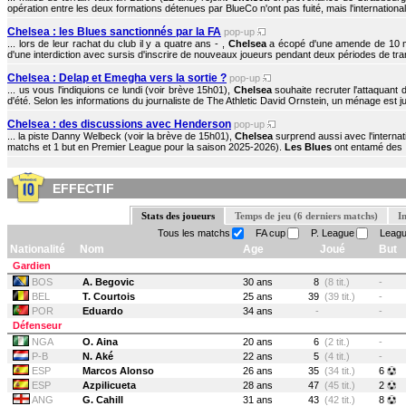
opération entre les deux formations détenues par BlueCo n'ont pas fuité, mais l'international 
Chelsea : les Blues sanctionnés par la FA
pop-up
... lors de leur rachat du club il y a quatre ans - ,
Chelsea
a écopé d'une amende de 10 mil
d'une interdiction avec sursis d'inscrire de nouveaux joueurs pendant deux périodes de trans
Chelsea : Delap et Emegha vers la sortie ?
pop-up
... us vous l'indiquions ce lundi (voir brève 15h01),
Chelsea
souhaite recruter l'attaquan
d'été. Selon les informations du journaliste de The Athletic David Ornstein, un ménage est ju
Chelsea : des discussions avec Henderson
pop-up
... la piste Danny Welbeck (voir la brève de 15h01),
Chelsea
surprend aussi avec l'interna
matchs et 1 but en Premier League pour la saison 2025-2026).
Les Blues
ont entamé des .
EFFECTIF
Stats des joueurs
Temps de jeu (6 derniers matchs)
I
Tous les matchs
FA cup
P. League
Leagu
Nationalité
Nom
Age
Joué
But
Gardien
BOS
A. Begovic
30 ans
8
(8 tit.)
-
BEL
T. Courtois
25 ans
39
(39 tit.)
-
POR
Eduardo
34 ans
-
-
Défenseur
NGA
O. Aina
20 ans
6
(2 tit.)
-
P-B
N. Aké
22 ans
5
(4 tit.)
-
ESP
Marcos Alonso
26 ans
35
(34 tit.)
6
ESP
Azpilicueta
28 ans
47
(45 tit.)
2
ANG
G. Cahill
31 ans
43
(42 tit.)
8