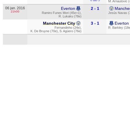
6 tab 5
M. Arnautovic 
06 jan. 2016
Everton
2 - 1
Manches
21h00
Ramiro Funes Mori (45e+1)
,
Jesús Navas (
R. Lukaku (78e)
Manchester City
3 - 1
Everton
Fernandinho (24e)
,
R. Barkley (18e
K. De Bruyne (70e)
,
S. Agüero (76e)