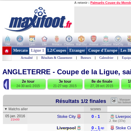
A retenir :
Palmarès Coupe du Mond
OM
PSG
Lyon
Lille
Monaco
Chelsea
Man Utd
Arsenal
Liverpool
ManCity
Ba
+ de clubs
Mercato
Ligue 1
L2/Coupes
Etranger
Coupe d'Europe
Les B
Actualité
|
Résultats & Classement
|
Buteurs
|
Calendrier
|
Equipe
ANGLETERRE - Coupe de la Ligue, sa
◀
2e tour
3e tour
8e de finale
1
15
24-30 aoû. 2015
21-27 sep. 2015
27, 28 oct. 2015
1
Résultats 1/2 finales
Masquer
les buteur
▼ Matchs aller
scores
05 jan. 2016
Stoke City
0 - 1
Liverpoo
21h00
J. Ibe (37e)
Liverpool
0 - 1
Stoke Ci
ap