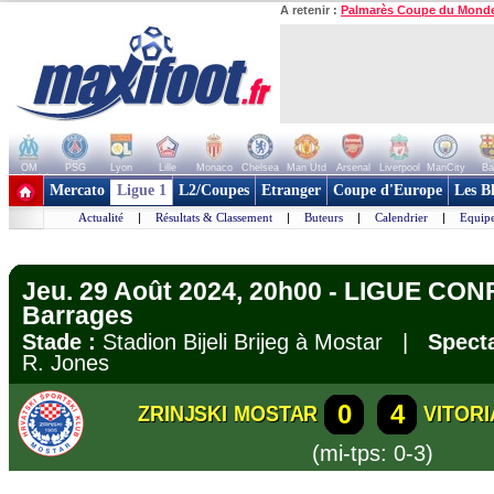
A retenir :
Palmarès Coupe du Mond
OM
PSG
Lyon
Lille
Monaco
Chelsea
Man Utd
Arsenal
Liverpool
ManCity
Ba
+ de clubs
Mercato
Ligue 1
L2/Coupes
Etranger
Coupe d'Europe
Les B
Actualité
|
Résultats & Classement
|
Buteurs
|
Calendrier
|
Equipe
Jeu. 29 Août 2024, 20h00 - LIGUE CO
Barrages
Stade :
Stadion Bijeli Brijeg à Mostar |
Specta
R. Jones
0
4
ZRINJSKI MOSTAR
VITOR
(mi-tps: 0-3)