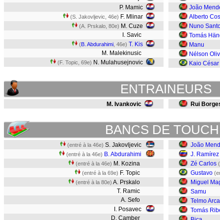
P. Mamic
João Mend
F. Mlinar
Alberto Cos
(S. Jakovljevic, 46e)
M. Cuze
Nuno Sant
(A. Prskalo, 80e)
I. Savic
Tomás Hän
T. Kis
(
B. Abdurahimi
, 46e)
Manu
M. Malekinusic
Nélson Oliv
N. Mulahusejnovic
(F. Topic, 69e)
Kaio César
ENTRAINEURS
M. Ivankovic
Rui Borge
BANCS DE TOUCH
S. Jakovljevic
João Men
(entré à la 46e)
B. Abdurahimi
J. Ramírez
(entré à la 46e)
M. Kozina
Zé Carlos
(entré à la 46e)
F. Topic
Gustavo
(entré à la 69e)
(e
A. Prskalo
Miguel Ma
(entré à la 80e)
T. Ramic
Samu
A. Sefo
Telmo Arca
I. Posavec
Tomás Rib
D. Camber
Bica