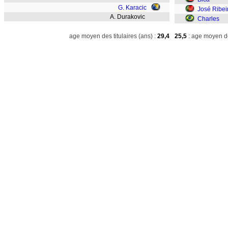
G. Karacic
José Ribei
A. Durakovic
Charles
age moyen des titulaires (ans) :
29,4
25,5
: age moyen de