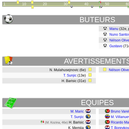
1
10
20
30
40
50
6
BUTEURS
Manu
(32e,
Nuno Santo
Nélson Olive
Gustavo
(71
AVERTISSEMENT
N. Mulahusejnovic (6e)
Nélson Olive
T. Sunjic
(13e)
H. Barisic (31e)
EQUIPES
M. Maric
Bruno Vare
T. Sunjic
M. Villanue
H. Barisic
Ricardo M
(M. Kozina, 46e)
K. Memija
T. Borevkov