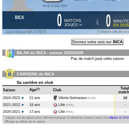
Né le 16 juin 2003
0
0
BICA
&
MATCHS
MINUTE
JOUES
EN
2025
*
(
)
José Manuel BICA REIS
(*) Matchs officiels e
Donnez votre avis sur
BICA
BILAN de BICA - saison
2025/2026
Pas de match joué cette saison
CARRIERE de BICA
Sa carrière en club
Total
(*)
Age
Saison
Club
match
2024-2025
21 ans
Vitoria Guimaraes
10
(POR
)
2021-2022
18 ans
Lille
-
(FRA
)
2020-2021
17 ans
Lille
-
(FRA
)
Cliquez sur les lignes pour afficher/masquer le détail de chaque saison ou
cliquez ici OU
(*)
Age au début de la saison