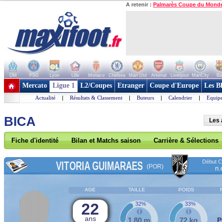
A retenir :
Palmarès Coupe du Mond
OM
PSG
Lyon
Lille
Monaco
Chelsea
Man Utd
Arsenal
Liverpool
ManCity
Ba
+ de clubs
Mercato
Ligue 1
L2/Coupes
Etranger
Coupe d'Europe
Les B
Actualité
|
Résultats & Classement
|
Buteurs
|
Calendrier
|
Equipe
BICA
Les 
Fiche d'identité
Bilan et Matchs saison
Carrière & Sélections
Début Co
VITORIA GUIMARAES
(POR)
n.
AGE
TAILLE
POIDS
22
32%
33%
ans
1,80 m
72 kg
P