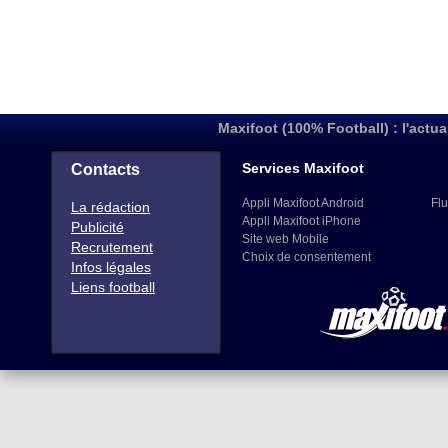
Maxifoot (100% Football) : l'actua
Services Maxifoot
Contacts
Appli Maxifoot Android
Flu
La rédaction
Appli Maxifoot iPhone
Publicité
Site web Mobile
Recrutement
Choix de consentement
Infos légales
Liens football