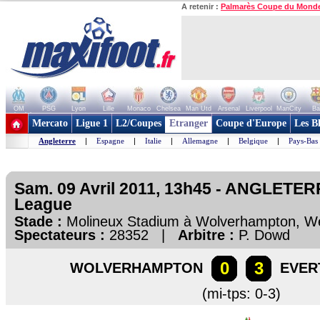
A retenir :
Palmarès Coupe du Mond
OM
PSG
Lyon
Lille
Monaco
Chelsea
Man Utd
Arsenal
Liverpool
ManCity
Ba
+ de clubs
Mercato
Ligue 1
L2/Coupes
Etranger
Coupe d'Europe
Les B
Angleterre
|
Espagne
|
Italie
|
Allemagne
|
Belgique
|
Pays-Bas
Sam. 09 Avril 2011, 13h45 - ANGLETER
League
Stade :
Molineux Stadium à Wolverhampton, W
Spectateurs :
28352 |
Arbitre :
P. Dowd
0
3
WOLVERHAMPTON
EVER
(mi-tps: 0-3)