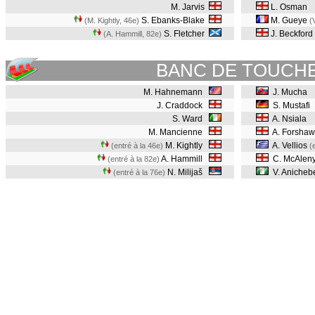
M. Jarvis
L. Osman
S. Ebanks-Blake
M. Gueye
(M. Kightly, 46e
)
(
S. Fletcher
J. Beckford
(A. Hammill, 82e
)
BANC DE TOUCH
M. Hahnemann
J. Mucha
J. Craddock
S. Mustafi
S. Ward
A. Nsiala
M. Mancienne
A. Forsha
M. Kightly
A. Vellios
(entré à la 46e)
(
A. Hammill
C. McAlen
(entré à la 82e)
N. Milijaš
V. Aniche
(entré à la 76e)