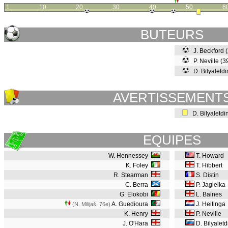
1
10
20
30
40
50
6
BUTEURS
J. Beckford 
P. Neville (
D. Bilyaletd
AVERTISSEMENT
D. Bilyaletdi
EQUIPES
W. Hennessey
T. Howard
K. Foley
T. Hibbert
R. Stearman
S. Distin
C. Berra
P. Jagielka
G. Elokobi
L. Baines
A. Guedioura
J. Heitinga
(N. Milijaš, 76e
)
K. Henry
P. Neville
J. O'Hara
D. Bilyalet