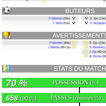
BUTEURS
P. Wimmer
(50e)
D. Zec (13e
J. Wind
(53e)
S. Skrzybski
AVERTISSEMENT
P. Wimmer
(60e)
D. Zec (23e
J. Mæhle
(90+1e)
N. Remberg
J. Arp
(90+2
B. Pichler
(9
STATS DU MATC
70 %
POSSESSION
(%)
658
PASSES
(réussies %)
(90 %)