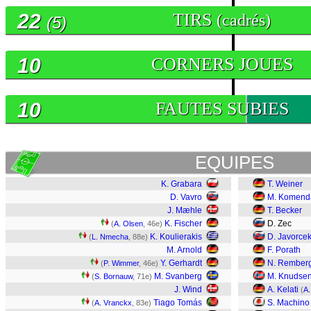
22
TIRS
(cadrés)
(5)
10
CORNERS JOUES
10
FAUTES SUBIES
EQUIPES
K. Grabara
T. Weiner
D. Vavro
M. Komend
J. Mæhle
T. Becker
K. Fischer
D. Zec
(
A. Olsen
, 46e)
K. Koulierakis
D. Javorce
(
L. Nmecha
, 88e)
M. Arnold
F. Porath
Y. Gerhardt
N. Rember
(
P. Wimmer
, 46e)
M. Svanberg
M. Knudse
(
S. Bornauw
, 71e)
J. Wind
A. Kelati
(
A.
Tiago Tomás
S. Machino
(
A. Vranckx
, 83e)