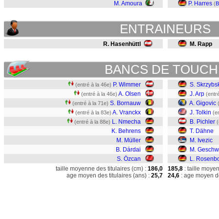
M. Amoura
P. Harres
(
B
ENTRAINEURS
R. Hasenhüttl
M. Rapp
BANCS DE TOUCH
P. Wimmer
S. Skrzybs
(entré à la 46e)
A. Olsen
J. Arp
(entré à la 46e)
(entr
S. Bornauw
A. Gigovic
(entré à la 71e)
A. Vranckx
J. Tolkin
(entré à la 83e)
(e
L. Nmecha
B. Pichler
(entré à la 88e)
(
K. Behrens
T. Dähne
M. Müller
M. Ivezic
B. Dárdai
M. Geschwi
S. Özcan
L. Rosenb
taille moyenne des titulaires (cm) :
186,0
185,8
: taille moye
age moyen des titulaires (ans) :
25,7
24,6
: age moyen de