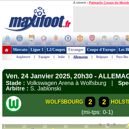
A retenir :
Palmarès Coupe du Mond
OM
PSG
Lyon
Lille
Monaco
Chelsea
Man Utd
Arsenal
Liverpool
ManCity
Ba
+ de clubs
Mercato
Ligue 1
L2/Coupes
Etranger
Coupe d'Europe
Les B
Angleterre
|
Espagne
|
Italie
|
Allemagne
|
Belgique
|
Pays-Bas
Ven. 24 Janvier 2025, 20h30 - ALLEMA
Stade :
Volkswagen Arena à Wolfsburg |
Spe
Arbitre :
S. Jablonski
2
2
WOLFSBOURG
HOLSTE
(mi-tps: 0-1)
1
10
20
30
40
50
6