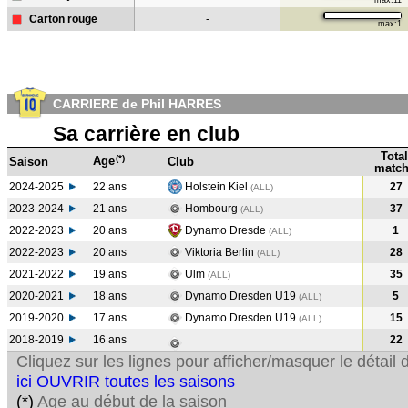
max:11
Carton rouge
-
max:1
CARRIERE de Phil HARRES
Sa carrière en club
Total
(*)
Age
Saison
Club
match
2024-2025
22 ans
Holstein Kiel
27
(ALL)
2023-2024
21 ans
Hombourg
37
(ALL
)
2022-2023
20 ans
Dynamo Dresde
1
(ALL
)
2022-2023
20 ans
Viktoria Berlin
28
(ALL
)
2021-2022
19 ans
Ulm
35
(ALL
)
2020-2021
18 ans
Dynamo Dresden U19
5
(ALL
)
2019-2020
17 ans
Dynamo Dresden U19
15
(ALL
)
2018-2019
16 ans
22
Cliquez sur les lignes pour afficher/masquer le détai
ici OUVRIR toutes les saisons
(*)
Age au début de la saison