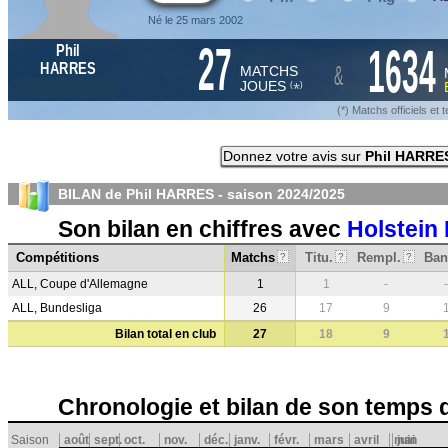
Né le 25 mars 2002
27
1634
Phil
&
HARRES
MATCHS
JOUES
*
(
)
(*) Matchs officiels e
Donnez votre avis sur
Phil HARRE
BILAN de Phil HARRES - saison
2024/2025
Son bilan en chiffres avec
Holstein 
Compétitions
Matchs
Titu.
Rempl.
Ban
?
?
?
ALL, Coupe d'Allemagne
1
1
-
-
ALL, Bundesliga
26
17
9
Bilan total en club
27
18
9
Chronologie et bilan de son temps 
Saison
août
sept.
oct.
nov.
déc.
janv.
févr.
mars
avril
mai
juin