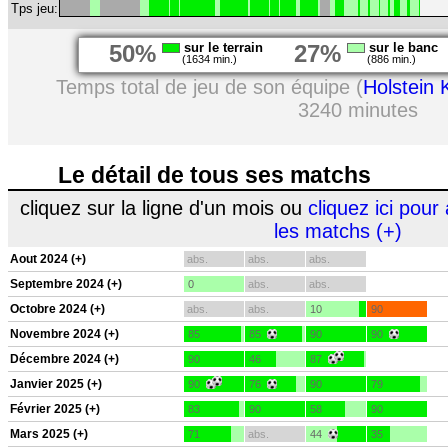
Tps jeu:
50%
sur le terrain
27%
sur le banc
(1634 min.)
(886 min.)
Temps total de jeu de son équipe (
Holstein K
3240 minutes
Le détail de tous ses matchs
cliquez sur la ligne d'un mois ou
cliquez ici pour 
les matchs (+)
Aout 2024 (+)
abs.
abs.
abs.
Septembre 2024 (+)
0
abs.
abs.
Octobre 2024 (+)
abs.
abs.
10
90
Novembre 2024 (+)
85
85
90
90
Décembre 2024 (+)
90
46
87
Janvier 2025 (+)
90
76
90
79
Février 2025 (+)
83
90
58
90
Mars 2025 (+)
71
abs.
44
35