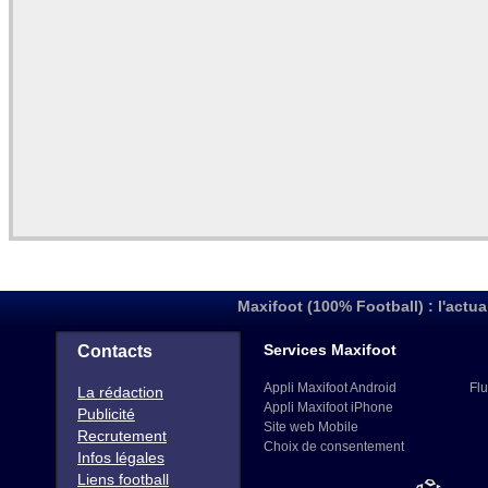
Maxifoot (100% Football) : l'actua
Services Maxifoot
Contacts
Appli Maxifoot Android
Flu
La rédaction
Appli Maxifoot iPhone
Publicité
Site web Mobile
Recrutement
Choix de consentement
Infos légales
Liens football