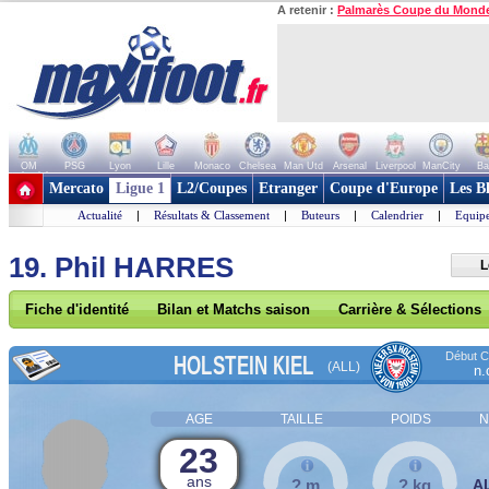
A retenir :
Palmarès Coupe du Mond
OM
PSG
Lyon
Lille
Monaco
Chelsea
Man Utd
Arsenal
Liverpool
ManCity
Ba
+ de clubs
Mercato
Ligue 1
L2/Coupes
Etranger
Coupe d'Europe
Les B
Actualité
|
Résultats & Classement
|
Buteurs
|
Calendrier
|
Equipe
19. Phil HARRES
L
Fiche d'identité
Bilan et Matchs saison
Carrière & Sélections
Début Co
HOLSTEIN KIEL
(ALL)
n.
AGE
TAILLE
POIDS
N
23
ans
? m
? kg
A