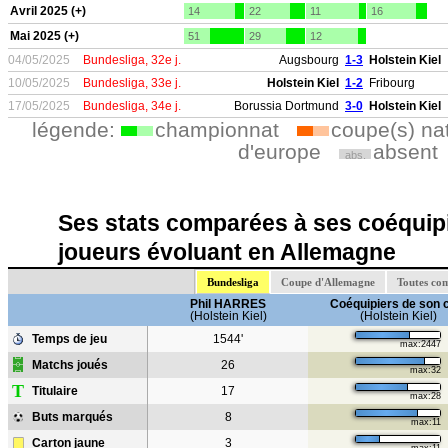
Avril 2025 (+)
14
22
11
16
Mai 2025 (+)
51
29
12
04/05/2025
Bundesliga, 32e j.
Augsbourg
1-3
Holstein Kiel
10/05/2025
Bundesliga, 33e j.
Holstein Kiel
1-2
Fribourg
17/05/2025
Bundesliga, 34e j.
Borussia Dortmund
3-0
Holstein Kiel
légende:
championnat
coupe(s) na
d'europe
absent
abs.
Ses stats comparées à ses coéquipi
joueurs évoluant en Allemagne
Bundesliga
Coupe d'Allemagne
Toutes co
Phil HARRES
Coéquipiers de son 
(Holstein Kiel)
(Holstein Kiel)
Temps de jeu
1544'
max:2447
Matchs joués
26
max:32
T
Titulaire
17
max:28
Buts marqués
8
max:11
Carton jaune
3