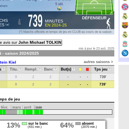
5 sél.
hatham
739
DÉFENSEUR
&
CHS
MINUTES
ES
EN
2024-25
*
(
)
(*) Matchs officiels et temps de jeu en CLUB au cours de la saison
e avis sur
John Michael TOLKIN
mis à jour le 23 aoû. 2025
 - saison
2024/2025
autres saisons >
tein Kiel
s
Titu.
Rempl.
Banc
But(s)
Tps jeu
?
?
?
?
?
?
9
2
2
-
-
-
739'
9
2
2
-
-
-
739'
mps de jeu
févr.
mars
avril
mai
juin
13%
sur le banc
64%
absent
(431 min.)
(2070 min.)