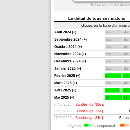
Temps total de jeu de so
Le détail de tous ses matchs
cliquez sur la ligne d'un mois 
Aout 2024 (+)
abs.
abs.
Septembre 2024 (+)
abs.
abs.
Octobre 2024 (+)
abs.
abs.
Novembre 2024 (+)
abs.
abs.
Décembre 2024 (+)
abs.
abs.
Janvier 2025 (+)
abs.
abs.
Février 2025 (+)
82
90
Mars 2025 (+)
abs.
abs.
Avril 2025 (+)
76
90
Mai 2025 (+)
90
71
04/05/2025
Bundesliga, 32e j.
10/05/2025
Bundesliga, 33e j.
17/05/2025
Bundesliga, 34e j.
Borus
légende:
championnat