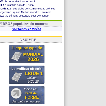
OM
: le retour d'Adidas est acté
FIFA
: Infantino sollicite Trump
Bordeaux
: des clubs de N1 montent au créneau
Argentine
: quand Medina recadre... sa mère
Real
: le démenti de Leipzig pour Diomandé
OM
: le club prêt à libérer Kondogbia ?
OM
: Paixão attire un 2e club anglais
VIDEOS populaires du moment
Voir toutes les vidéos
A SUIVRE
L'equipe type de
MONDIAL
2026
Le meilleur effectif
LIGUE 1
saison
2025-26
Indice MF :
l'état de
FORME
des clubs en europe