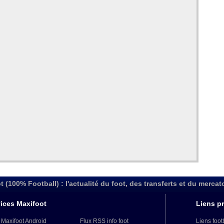
t (100% Football) : l'actualité du foot, des transferts et du mercat
ices Maxifoot
Liens pr
 Maxifoot Android
Flux RSS info foot
Liens foot