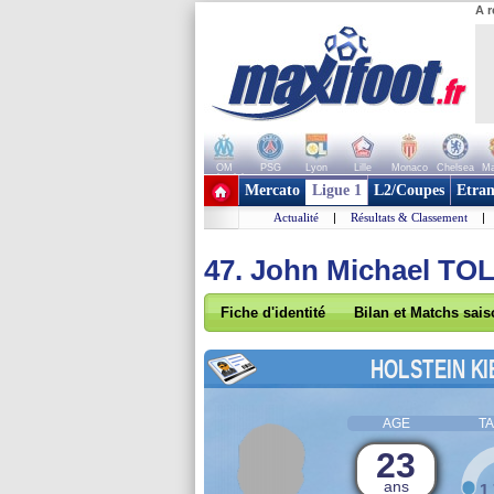
A r
OM
PSG
Lyon
Lille
Monaco
Chelsea
Ma
+ de clubs
Mercato
Ligue 1
L2/Coupes
Etran
Actualité
|
Résultats & Classement
|
47. John Michael TO
Fiche d'identité
Bilan et Matchs sai
HOLSTEIN KI
AGE
TA
23
ans
1