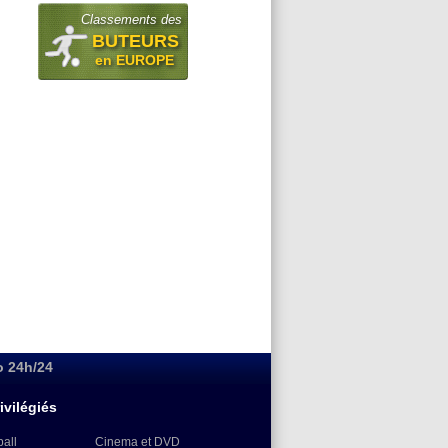
Classements des
BUTEURS
en EUROPE
o 24h/24
ivilégiés
ball
Cinema et DVD