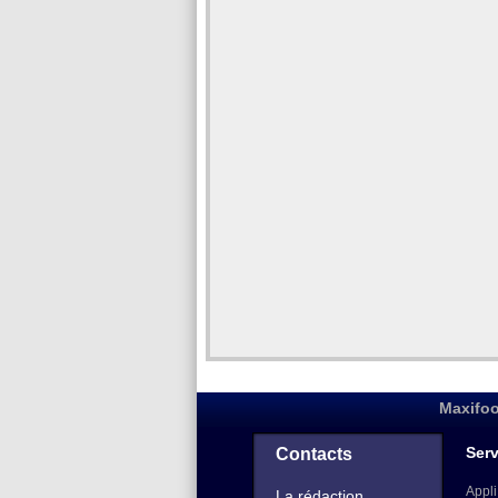
Maxifoo
Serv
Contacts
Appli
La rédaction