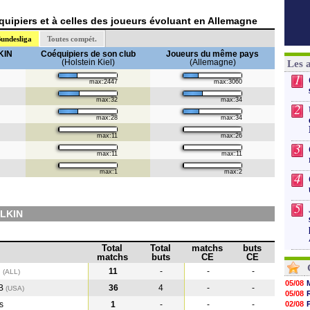
uipiers et à celles des joueurs évoluant en Allemagne
undesliga
Toutes compét.
KIN
Coéquipiers de son club
Joueurs du même pays
(Holstein Kiel)
(Allemagne)
Les 
1
max:2447
max:3060
max:32
max:34
2
max:28
max:34
max:11
max:26
3
max:11
max:11
max:1
max:2
4
5
OLKIN
Total
Total
matchs
buts
matchs
buts
CE
CE
l
11
-
-
-
(ALL)
05/08
RB
36
4
-
-
(USA
)
05/08
s
1
-
-
-
02/08