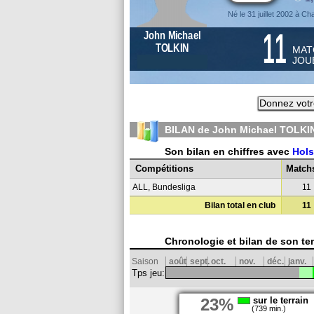
Né le 31 juillet 2002 à C
11
John Michael
TOLKIN
MAT
JOU
Donnez votr
BILAN de John Michael TOLKIN
Son bilan en chiffres avec
Hols
Compétitions
Match
ALL, Bundesliga
11
Bilan total en club
11
Chronologie et bilan de son te
Saison
août
sept.
oct.
nov.
déc.
janv.
Tps jeu:
23%
sur le terrain
(739 min.)