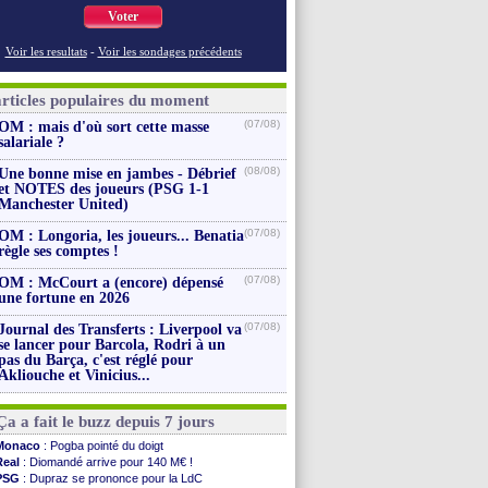
Voter
Voir les resultats
-
Voir les sondages précédents
articles populaires du moment
(07/08)
OM : mais d'où sort cette masse
salariale ?
(08/08)
Une bonne mise en jambes - Débrief
et NOTES des joueurs (PSG 1-1
Manchester United)
(07/08)
OM : Longoria, les joueurs... Benatia
règle ses comptes !
(07/08)
OM : McCourt a (encore) dépensé
une fortune en 2026
(07/08)
Journal des Transferts : Liverpool va
se lancer pour Barcola, Rodri à un
pas du Barça, c'est réglé pour
Akliouche et Vinicius...
Ça a fait le buzz depuis 7 jours
Monaco
: Pogba pointé du doigt
Real
: Diomandé arrive pour 140 M€ !
PSG
: Dupraz se prononce pour la LdC