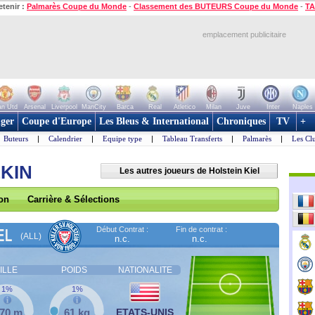
etenir :
Palmarès Coupe du Monde
-
Classement des BUTEURS Coupe du Monde
-
TA
emplacement publicitaire
n Utd
Arsenal
Liverpool
ManCity
Barca
Real
Atletico
Milan
Juve
Inter
Naples
ger
Coupe d'Europe
Les Bleus & International
Chroniques
TV
+
Buteurs
|
Calendrier
|
Equipe type
|
Tableau Transferts
|
Palmarès
|
Les Cl
LKIN
Les autres joueurs de Holstein Kiel
son
Carrière & Sélections
Début Contrat :
Fin de contrat :
EL
(ALL)
n.c.
n.c.
ILLE
POIDS
NATIONALITE
1%
1%
,70 m
61 kg
ETATS-UNIS