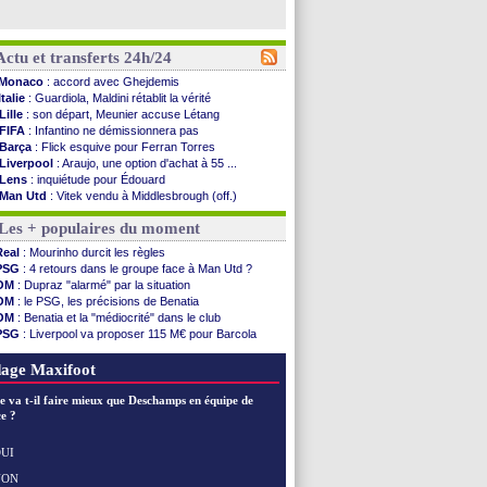
Actu et transferts 24h/24
Monaco
: accord avec Ghejdemis
Italie
: Guardiola, Maldini rétablit la vérité
Lille
: son départ, Meunier accuse Létang
FIFA
: Infantino ne démissionnera pas
Barça
: Flick esquive pour Ferran Torres
Liverpool
: Araujo, une option d'achat à 55 ...
Lens
: inquiétude pour Édouard
Man Utd
: Vitek vendu à Middlesbrough (off.)
PSV
: Sano recruté pour 14,5 M€ (officiel)
Les + populaires du moment
OM
: Coventry pense à Angel Gomes
PSG
: Rafel Pol satisfait des progrès
Real
: Mourinho durcit les règles
Amical
: le Barça vainqueur puis battu
PSG
: 4 retours dans le groupe face à Man Utd ?
Inter
: Calhanoglu prêt à prolonger
OM
: Dupraz "alarmé" par la situation
Nice
: Abdelmonem veut rester
OM
: le PSG, les précisions de Benatia
L2
: le classement complet
OM
: Benatia et la "médiocrité" dans le club
L2
: les résultats de la soirée
PSG
: Liverpool va proposer 115 M€ pour Barcola
Amical
: Le Havre renversé par Oviedo
OM
: B. Genesio - "ce n'est pas idéal"
Amical
: Nice battu aux tirs au but
OM
: Côme pousse pour Gouiri
age Maxifoot
Benfica
: Ivanovic proche de Lens
OM
: Dupraz "alarmé" par la situation
e va t-il faire mieux que Deschamps en équipe de
Atletico
: Alvarez, le Barça va revoir son offre
e ?
Lorient
: Mbamba prêté par Leverkusen (officiel)
Amical
: le Real bat Ferencvaros
UI
Naples
: Lukaku dit oui à Fenerbahçe
NON
Voir les brèves précédentes