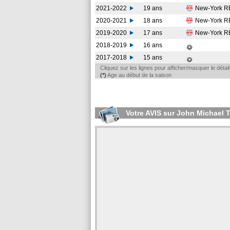
2021-2022
19 ans
New-York 
2020-2021
18 ans
New-York 
2019-2020
17 ans
New-York 
2018-2019
16 ans
2017-2018
15 ans
Cliquez sur les lignes pour afficher/masquer le déta
(*)
Age au début de la saison
Votre AVIS sur John Michael