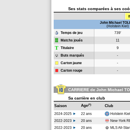
Ses stats comparées à ses coéq
B
John Michael TOL
(Holstein Kiel)
Temps de jeu
739'
Matchs joués
11
T
Titulaire
9
Buts marqués
-
Carton jaune
-
Carton rouge
-
CARRIERE de John Michael T
Sa carrière en club
(*)
Age
Saison
Club
2024-2025
22 ans
Holstein Kie
2022-2023
20 ans
New-York 
2022-2023
20 ans
MLS All-Star