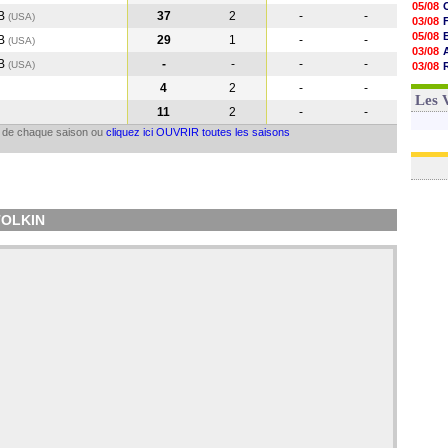
05/08
RB
37
2
-
-
(USA
)
03/08
05/08
RB
29
1
-
-
(USA
)
03/08
RB
-
-
-
-
(USA
)
03/08
06/08
4
2
-
-
03/08
Les 
11
2
-
-
il de chaque saison ou
cliquez ici OUVRIR toutes les saisons
 TOLKIN