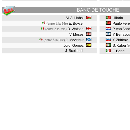
BANC DE TOUCHE
Ali Al Habsi
Hilário
E. Boyce
Paulo Ferr
(entré à la 84e)
B. Watson
P. van Aanh
(entré à la 79e)
V. Moses
Y. Benayo
J. McArthur
Y. Zhirkov
(entré à la 80e)
Jordi Gómez
S. Kalou
(e
J. Scotland
F. Borini