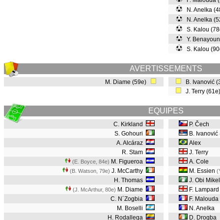
F. Malouda 
N. Anelka (
N. Anelka (
S. Kalou (7
Y. Benayoun
S. Kalou (9
AVERTISSEMENTS
M. Diame (59e)
B. Ivanović 
J. Terry (61
EQUIPES
C. Kirkland
P. Čech
S. Gohouri
B. Ivanović
A. Alcáraz
Alex
R. Stam
J. Terry
M. Figueroa
A. Cole
(E. Boyce, 84e
)
J. McCarthy
M. Essien
(B. Watson, 79e
)
(
H. Thomas
J. Obi Mikel
M. Diame
F. Lampard
(J. McArthur, 80e
)
C. N´Zogbia
F. Malouda
M. Boselli
N. Anelka
H. Rodallega
D. Drogba