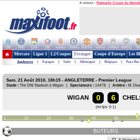
A retenir :
Palmarès Coupe du Mond
OM
PSG
Lyon
Lille
Monaco
Chelsea
Man Utd
Arsenal
Liverpool
ManCity
Ba
+ de clubs
Mercato
Ligue 1
L2/Coupes
Etranger
Coupe d'Europe
Les B
Angleterre
|
Espagne
|
Italie
|
Allemagne
|
Belgique
|
Pays-Bas
Sam. 21 Août 2010, 18h15 - ANGLETERRE - Premier League
Stade :
The DW Stadium à Wigan |
Spectateurs :
14476 |
Arbitre :
M. De
0
6
WIGAN
CHEL
(mi-tps: 0-1)
1
10
20
30
40
50
6
BUTEURS