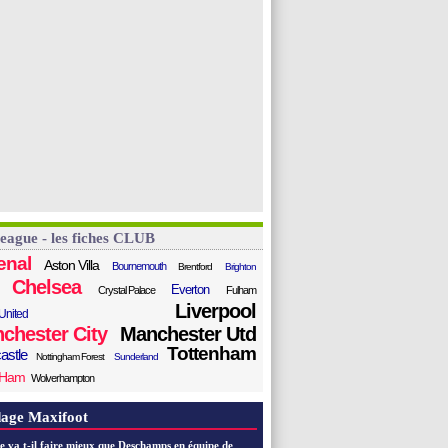
League - les fiches CLUB
enal
Aston Villa
Bournemouth
Brentford
Brighton
Chelsea
Everton
Crystal Palace
Fulham
Liverpool
United
chester City
Manchester Utd
Tottenham
astle
Nottingham Forest
Sunderland
 Ham
Wolverhampton
age Maxifoot
e va t-il faire mieux que Deschamps en équipe de