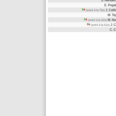
S. Hende
E. Pog
J. Col
(entré à la 75e)
M. T
M. N
(entré à la 52e)
J. 
(entré à la 61e)
C. 