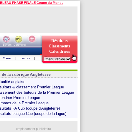
BLEAU PHASE FINALE Coupe du Monde
Résultats
Bayern
Dortmund
Classements
Calendriers
Maroc
|
Tunisie
|
s de la rubrique Angleterre
tualité anglaise
sultats & classement Premier League
assement des buteurs de la Premier League
lendrier Premier League
lmarès de la Premier League
sultats FA Cup (coupe d'Angleterre)
sultats League Cup (coupe de la Ligue)
emplacement publicitaire