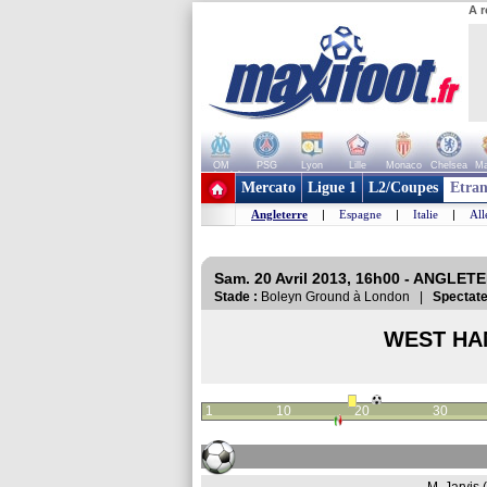
A r
OM
PSG
Lyon
Lille
Monaco
Chelsea
Ma
+ de clubs
Mercato
Ligue 1
L2/Coupes
Etran
Angleterre
|
Espagne
|
Italie
|
Al
Sam. 20 Avril 2013, 16h00 - ANGLET
Stade :
Boleyn Ground à London |
Spectate
WEST HA
1
10
20
30