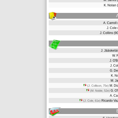
M. Jarvis
K. Nolan
A. Carroll
J. Cole
J. Collins (
J. Jääskel
W. 
J. O'
J. Co
G. D
K. N
M. J
M. D
(J. Collison, 75e
)
G. O
(M. Noble, 52e
)
A. Ca
Ricardo Va
(J. Cole, 61e
)