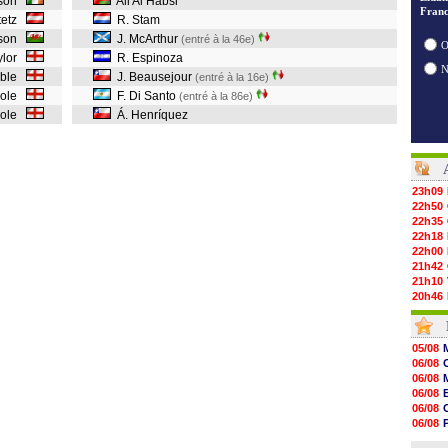
rson
Ali Al Habsi
Franc
atetz
R. Stam
lison
J. McArthur
(entré à la 46e)
O
aylor
R. Espinoza
oble
J. Beausejour
(entré à la 16e)
Cole
F. Di Santo
(entré à la 86e)
Cole
Á. Henríquez
23h09
22h50
22h35
22h18
22h00
21h42
21h10
20h46
20h30
20h01
19h18
05/08
19h09
06/08
18h48
06/08
18h37
06/08
18h29
06/08
17h58
06/08
17h46
06/08
17h32