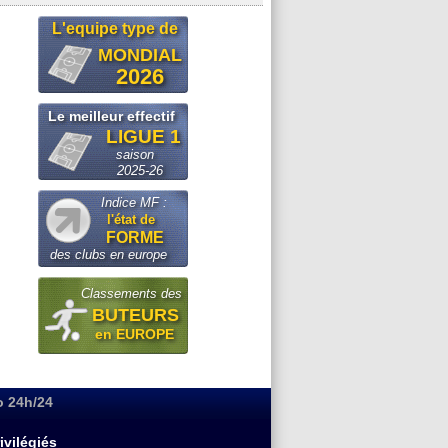
L'equipe type de
MONDIAL
2026
Le meilleur effectif
LIGUE 1
saison
2025-26
Indice MF :
l'état de
FORME
des clubs en europe
Classements des
BUTEURS
en EUROPE
o 24h/24
ivilégiés