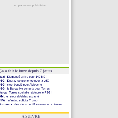
Ouganda
: Owori battu à mort à Kampala
PSG
: Nsoki va signer en Croatie
emplacement publicitaire
Arsenal
: Naples vise Gabriel Jesus
Real
: Mastantuono prêté à la Fiorentina (off.)
Man City
: accord avec le Barça pour Rodri ?
Rennes
: Haise a prolongé (officiel)
Palace
: Tomiyasu a convaincu (officiel)
Voir les brèves précédentes
Ça a fait le buzz depuis 7 jours
Real
: Diomandé arrive pour 140 M€ !
PSG
: Dupraz se prononce pour la LdC
PSG
: c'est bouclé pour Akliouche !
PSG
: le Barça fixe son prix pour Torres
Barça
: Torres souhaite rejoindre le PSG !
OM
: le retour d'Adidas est acté
FIFA
: Infantino sollicite Trump
Bordeaux
: des clubs de N1 montent au créneau
Argentine
: quand Medina recadre... sa mère
Real
: le démenti de Leipzig pour Diomandé
A SUIVRE