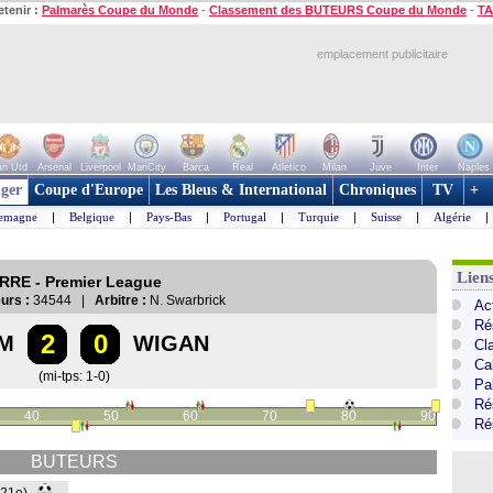
etenir :
Palmarès Coupe du Monde
-
Classement des BUTEURS Coupe du Monde
-
TA
emplacement publicitaire
n Utd
Arsenal
Liverpool
ManCity
Barca
Real
Atletico
Milan
Juve
Inter
Naples
ger
Coupe d'Europe
Les Bleus & International
Chroniques
TV
+
lemagne
|
Belgique
|
Pays-Bas
|
Portugal
|
Turquie
|
Suisse
|
Algérie
|
Lien
ERRE - Premier League
urs :
34544 |
Arbitre :
N. Swarbrick
Ac
Ré
2
0
M
WIGAN
Cl
Ca
(mi-tps: 1-0)
Pa
Ré
40
50
60
70
80
90
Ré
BUTEURS