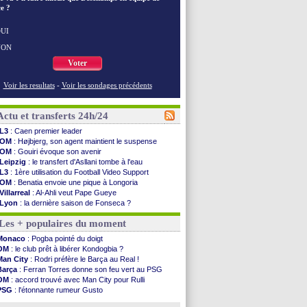
e ?
UI
NON
Voter
Voir les resultats
-
Voir les sondages précédents
Actu et transferts 24h/24
L3
: Caen premier leader
OM
: Højbjerg, son agent maintient le suspense
OM
: Gouiri évoque son avenir
Leipzig
: le transfert d'Asllani tombe à l'eau
L3
: 1ère utilisation du Football Video Support
OM
: Benatia envoie une pique à Longoria
Villarreal
: Al-Ahli veut Pape Gueye
Lyon
: la dernière saison de Fonseca ?
OM
: un nouveau prétendant pour Højbjerg
Les + populaires du moment
Brest
: un gardien norvégien en approche ?
OM
: McCourt a versé 120 M€ en 2026
Monaco
: Pogba pointé du doigt
PSG
: 4 retours dans le groupe face à Man Utd ...
OM
: le club prêt à libérer Kondogbia ?
Nice
: Kevin Carlos va partir en Italie
Man City
: Rodri préfère le Barça au Real !
L1
: prison avec sursis requis contre un arbitre
Barça
: Ferran Torres donne son feu vert au PSG
Leganés
: c'est signé pour Luca Zidane (off.)
OM
: accord trouvé avec Man City pour Rulli
Atletico
: Ruggeri en route pour Aston Villa
PSG
: l'étonnante rumeur Gusto
Monaco
: Filipe Luis soutient Biereth
OM
: une offre pour Bulka
Lyon
: Mangala prêté à Getafe (officiel)