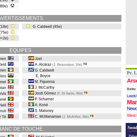
 (21e)
 (80e)
AVERTISSEMENTS
 (18e)
G. Caldwell (45e)
 (75e)
90+2e)
EQUIPES
äinen
Joel
Reid
A. Alcáraz
(J. Beausejour, 16e
)
Brien
G. Caldwell
Pr. 
E. Boyce
llins
Ars
M. Figueroa
emel
J. McCarthy
olan
Burnley
Jordi Gómez
arvis
(F. Di Santo, 86e
)
Leeds 
P. Scharner
iamé
Man
A. Koné
'Neil
Newc
S. Maloney
rroll
West
C. McManaman
z Té
(J. McArthur, 46e
)
Sond
BANC DE TOUCHE
Zidan