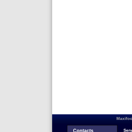
Maxifoo
Serv
Contacts