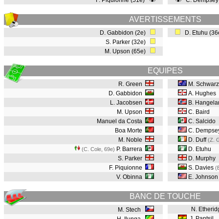
F. Piquionne (51e)
C. Dempsey
AVERTISSEMENTS
D. Gabbidon (2e)
D. Etuhu (3
S. Parker (32e)
M. Upson (65e)
EQUIPES
R. Green
M. Schwarz
D. Gabbidon
A. Hughes
L. Jacobsen
B. Hangela
M. Upson
C. Baird
Manuel da Costa
C. Salcido
Boa Morte
C. Dempse
M. Noble
D. Duff
(Z. 
P. Barrera
D. Etuhu
(C. Cole, 69e
)
S. Parker
D. Murphy
F. Piquionne
S. Davies
(
V. Obinna
E. Johnso
BANC DE TOUCHE
N. Etherid
M. Stech
J. Pantsil