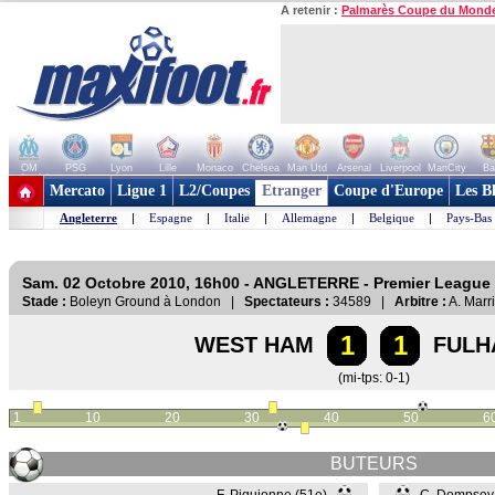
A retenir :
Palmarès Coupe du Mond
OM
PSG
Lyon
Lille
Monaco
Chelsea
Man Utd
Arsenal
Liverpool
ManCity
Ba
+ de clubs
Mercato
Ligue 1
L2/Coupes
Etranger
Coupe d'Europe
Les B
Angleterre
|
Espagne
|
Italie
|
Allemagne
|
Belgique
|
Pays-Bas
Sam. 02 Octobre 2010, 16h00 - ANGLETERRE - Premier League
Stade :
Boleyn Ground à London |
Spectateurs :
34589 |
Arbitre :
A. Marr
1
1
WEST HAM
FULH
(mi-tps: 0-1)
1
10
20
30
40
50
6
BUTEURS