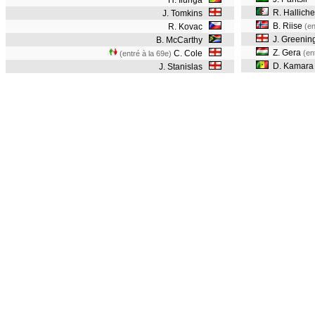
H. Ilunga
R. Halliche
J. Tomkins
B. Riise
R. Kovac
(en
J. Greenin
B. McCarthy
Z. Gera
C. Cole
(en
(entré à la 69e)
D. Kamar
J. Stanislas