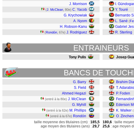
J. Morrison
I. Gündoga
C. Yacob
Y. Touré
(
J. McClean
, 80e)
G. Krychowiak
Bernardo S
A. Nyom
L. Sané
(
Fe
H. Robson-Kanu
Gabriel Je
J. Rodriguez
R. Sterling
(
Rondón
, 67e)
ENTRAINEURS
Tony Pulis
Josep Guar
BANCS DE TOUCH
G. Barry
Brahim Di
S. Field
T. Adarabi
Ahmed Hegazi
P. Foden
J. McClean
Fernandin
(entré à la 80e)
G. Myhill
Ederson M
M. Phillips
K. Walker
(entré à la 62e)
(
Rondón
O. Zinchen
(entré à la 67e)
taille moyenne des titulaires (cm) :
185,5
180,6
: taille moye
age moyen des titulaires (ans) :
29,7
25,6
: age moyen de