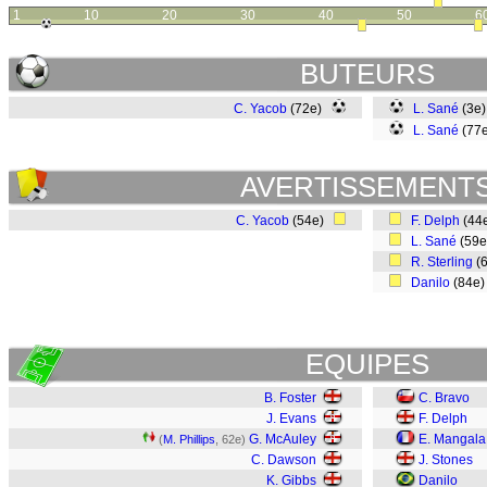
1
10
20
30
40
50
6
BUTEURS
C. Yacob
(72e)
L. Sané
(3e
L. Sané
(77
AVERTISSEMENT
C. Yacob
(54e)
F. Delph
(44
L. Sané
(59
R. Sterling
(
Danilo
(84e
EQUIPES
B. Foster
C. Bravo
J. Evans
F. Delph
G. McAuley
E. Mangala
(
M. Phillips
, 62e)
C. Dawson
J. Stones
K. Gibbs
Danilo