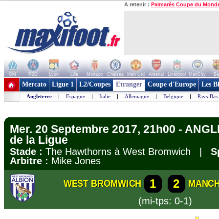
A retenir :
Palmarès Coupe du Mond
OM
PSG
Lyon
Lille
Monaco
Chelsea
Man Utd
Arsenal
Liverpool
ManCity
Ba
+ de clubs
Mercato
Ligue 1
L2/Coupes
Etranger
Coupe d'Europe
Les B
Angleterre
|
Espagne
|
Italie
|
Allemagne
|
Belgique
|
Pays-Bas
Mer. 20 Septembre 2017, 21h00 - ANG
de la Ligue
Stade :
The Hawthorns à West Bromwich |
S
Arbitre :
Mike Jones
1
2
WEST BROMWICH
MANCH
(mi-tps: 0-1)