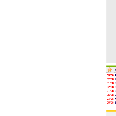
06/08
17h16
16h59
16h37
16h33
16h27
16h22
05/08
02/08
01/08
02/08
01/08
05/08
03/08
05/08
03/08
03/08