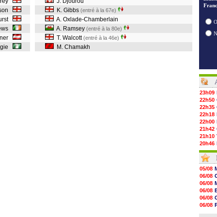
orey
J. Djourou
Franc
wson
K. Gibbs
(entré à la 67e)
Hurst
A. Oxlade-Chamberlain
O
rews
A. Ramsey
(entré à la 80e)
rner
T. Walcott
(entré à la 46e)
ngie
M. Chamakh
23h09
22h50
22h35
22h18
22h00
21h42
21h10
20h46
20h30
20h01
19h18
05/08
19h09
06/08
18h48
06/08
18h37
06/08
18h29
06/08
17h58
06/08
17h46
06/08
17h32