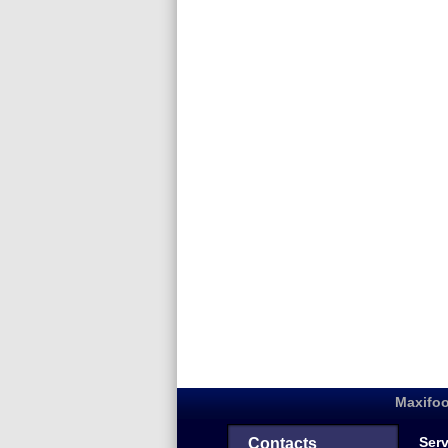
Maxifoo
Serv
Contacts