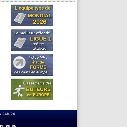
L'equipe type de
MONDIAL
2026
Le meilleur effectif
LIGUE 1
saison
2025-26
Indice MF :
l'état de
FORME
des clubs en europe
Classements des
BUTEURS
en EUROPE
o 24h/24
ivilégiés