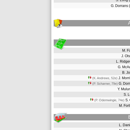
S. Long 
G. Dorrans
M. F
J. O
L. Ridg
G. McA
B. J
J. Mor
(K. Andrews, 52e
)
G. Dor
(P. Scharner, 79e
)
Y. Mul
S. 
S.
(P. Odemwingie, 74e
)
M. Fo
L. Da