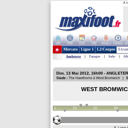
A r
OM
PSG
Lyon
Lille
Monaco
Chelsea
Ma
+ de clubs
Mercato
Ligue 1
L2/Coupes
Etran
Angleterre
|
Espagne
|
Italie
|
Al
Dim. 13 Mai 2012, 16h00 - ANGLETER
Stade :
The Hawthorns à West Bromwich |
S
WEST BROMWIC
1
10
20
30