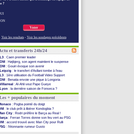
e ?
UI
NON
Voter
Voir les resultats
-
Voir les sondages précédents
Actu et transferts 24h/24
L3
: Caen premier leader
OM
: Højbjerg, son agent maintient le suspense
OM
: Gouiri évoque son avenir
Leipzig
: le transfert d'Asllani tombe à l'eau
L3
: 1ère utilisation du Football Video Support
OM
: Benatia envoie une pique à Longoria
Villarreal
: Al-Ahli veut Pape Gueye
Lyon
: la dernière saison de Fonseca ?
OM
: un nouveau prétendant pour Højbjerg
Les + populaires du moment
Brest
: un gardien norvégien en approche ?
OM
: McCourt a versé 120 M€ en 2026
Monaco
: Pogba pointé du doigt
PSG
: 4 retours dans le groupe face à Man Utd ...
OM
: le club prêt à libérer Kondogbia ?
Nice
: Kevin Carlos va partir en Italie
Man City
: Rodri préfère le Barça au Real !
L1
: prison avec sursis requis contre un arbitre
Barça
: Ferran Torres donne son feu vert au PSG
Leganés
: c'est signé pour Luca Zidane (off.)
OM
: accord trouvé avec Man City pour Rulli
Atletico
: Ruggeri en route pour Aston Villa
PSG
: l'étonnante rumeur Gusto
Monaco
: Filipe Luis soutient Biereth
OM
: une offre pour Bulka
Lyon
: Mangala prêté à Getafe (officiel)