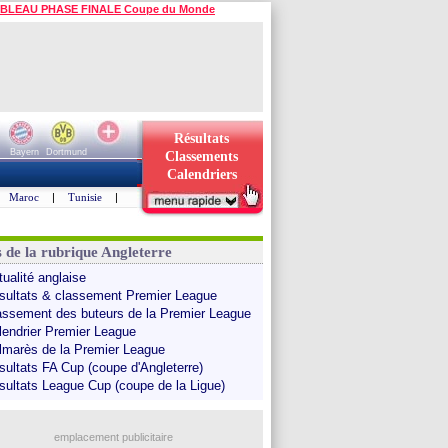
BLEAU PHASE FINALE Coupe du Monde
Résultats
Bayern
Dortmund
Classements
Calendriers
Maroc
|
Tunisie
|
s de la rubrique Angleterre
tualité anglaise
sultats & classement Premier League
assement des buteurs de la Premier League
lendrier Premier League
lmarès de la Premier League
sultats FA Cup (coupe d'Angleterre)
sultats League Cup (coupe de la Ligue)
emplacement publicitaire