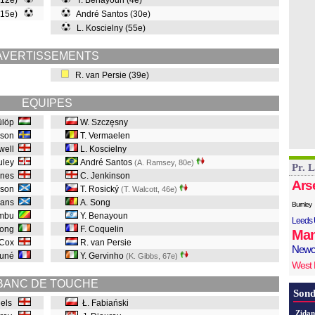
(12e)
Y. Benayoun (4e)
 (15e)
André Santos (30e)
L. Koscielny (55e)
AVERTISSEMENTS
R. van Persie (39e)
EQUIPES
ülöp
W. Szczęsny
lsson
T. Vermaelen
ewell
L. Koscielny
uley
André Santos
(A. Ramsey, 80e
)
Pr. 
ones
C. Jenkinson
Ars
rison
T. Rosický
(T. Walcott, 46e
)
rans
A. Song
Burnley
umbu
Y. Benayoun
Leeds 
Long
F. Coquelin
Man
 Cox
R. van Persie
Newc
rtuné
Y. Gervinho
(K. Gibbs, 67e
)
West
BANC DE TOUCHE
Sond
niels
Ł. Fabiański
Zidan