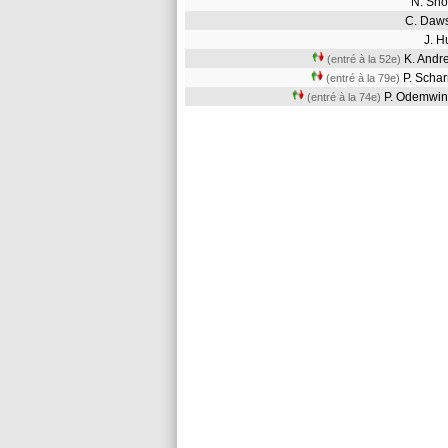
N. Sh
C. Da
J. 
K. And
(entré à la 52e)
P. Scha
(entré à la 79e)
P. Odemwi
(entré à la 74e)