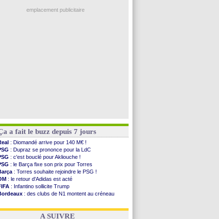
Ouganda
: Owori battu à mort à Kampala
PSG
: Nsoki va signer en Croatie
emplacement publicitaire
Arsenal
: Naples vise Gabriel Jesus
Real
: Mastantuono prêté à la Fiorentina (off.)
Man City
: accord avec le Barça pour Rodri ?
Rennes
: Haise a prolongé (officiel)
Palace
: Tomiyasu a convaincu (officiel)
Voir les brèves précédentes
Ça a fait le buzz depuis 7 jours
Real
: Diomandé arrive pour 140 M€ !
PSG
: Dupraz se prononce pour la LdC
PSG
: c'est bouclé pour Akliouche !
PSG
: le Barça fixe son prix pour Torres
Barça
: Torres souhaite rejoindre le PSG !
OM
: le retour d'Adidas est acté
FIFA
: Infantino sollicite Trump
Bordeaux
: des clubs de N1 montent au créneau
Argentine
: quand Medina recadre... sa mère
Real
: le démenti de Leipzig pour Diomandé
A SUIVRE