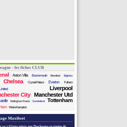
League - les fiches CLUB
enal
Aston Villa
Bournemouth
Brentford
Brighton
Chelsea
Everton
Crystal Palace
Fulham
Liverpool
United
chester City
Manchester Utd
Tottenham
astle
Nottingham Forest
Sunderland
 Ham
Wolverhampton
age Maxifoot
e va t-il faire mieux que Deschamps en équipe de