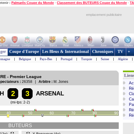
etenir :
Palmarès Coupe du Monde
-
Classement des BUTEURS Coupe du Monde
-
TA
emplacement publicitaire
n Utd
Arsenal
Liverpool
ManCity
Barca
Real
Atletico
Milan
Juve
Inter
Naples
ger
Coupe d'Europe
Les Bleus & International
Chroniques
TV
+
lemagne
|
Belgique
|
Pays-Bas
|
Portugal
|
Turquie
|
Suisse
|
Algérie
|
Lien
RE - Premier League
pectateurs :
26358 |
Arbitre :
M. Jones
Ac
Ré
2
3
H
ARSENAL
Cl
Ca
(mi-tps: 2-2)
Pa
Ré
40
50
60
70
80
90
Ré
BUTEURS