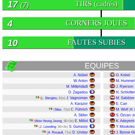
17
TIRS
(cadrés)
(7)
4
CORNERS JOUES
10
FAUTES SUBIES
EQUIPES
A. Nübel
G. Kobel
W. Anton
M. Hummel
M. Mittelstädt
J. Ryerson
D. Zagadou
N. Schlotte
J. Vagnoman
M. Sabitzer
(
L. Stergiou
, 81e)
A. Karazor
E. Can
C. Führich
M. Wolf
(
Silas
, 71e)
(
R. 
A. Stiller
S. Özcan
(
M
E. Millot
K. Adeyemi
(
Woo-Yeong Jeong
, 90+3e)
S. Guirassy
Y. Moukoko
(
J. Leweling
, 90+3e)
D. Undav
J. Bynoe-Gi
(
A. Rouault
, 71e)