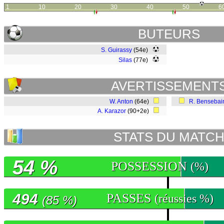
1
10
20
30
40
50
6
BUTEURS
S. Guirassy
(54e)
Silas
(77e)
AVERTISSEMENT
W. Anton
(64e)
R. Bensebai
A. Karazor
(90+2e)
STATS DU MATC
54 %
POSSESSION
(%)
494
PASSES
(réussies %)
(85 %)