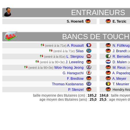
ENTRAINEURS
S. Hoeneß
E. Terzic
BANCS DE TOUCH
A. Rouault
N. Füllkrug
(entré à la 71e)
Silas
J. Brandt
(entré à la 71e)
(
L. Stergiou
R. Benseba
(entré à la 81e)
J. Leweling
D. Malen
(entré à la 90+3e)
(
Woo-Yeong Jeong
M. Reus
(entré à la 90+3e)
(e
G. Haraguchi
A. Papado
F. Bredlow
A. Meyer
Thomas Kastanaras
T. Meunier
P. Stenzel
Hendry Aro
taille moyenne des titulaires (cm) :
185,2
184,6
: taille moye
age moyen des titulaires (ans) :
25,0
25,5
: age moyen de