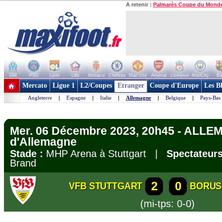
A retenir :
Palmarès Coupe du Mond
OM
PSG
Lyon
Lille
Monaco
Chelsea
Man Utd
Arsenal
Liverpool
ManCity
Ba
+ de clubs
Mercato
Ligue 1
L2/Coupes
Etranger
Coupe d'Europe
Les B
Angleterre
|
Espagne
|
Italie
|
Allemagne
|
Belgique
|
Pays-Bas
Mer. 06 Décembre 2023, 20h45 - ALL
d'Allemagne
Stade :
MHP Arena à Stuttgart |
Spectateurs
Brand
2
0
VFB STUTTGART
BORUS
(mi-tps: 0-0)