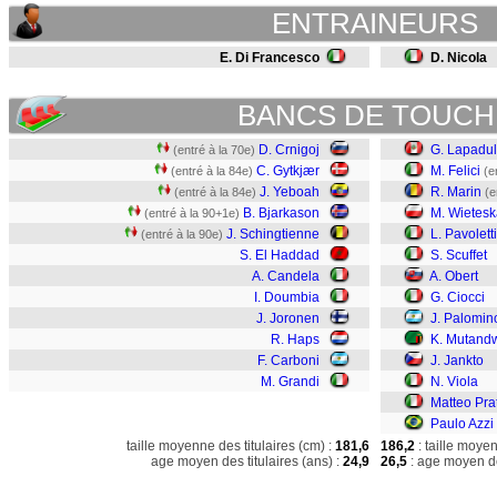
ENTRAINEURS
E. Di Francesco
D. Nicola
BANCS DE TOUCH
D. Crnigoj
G. Lapadu
(entré à la 70e)
C. Gytkjær
M. Felici
(entré à la 84e)
(e
J. Yeboah
R. Marin
(entré à la 84e)
(e
B. Bjarkason
M. Wietesk
(entré à la 90+1e)
J. Schingtienne
L. Pavoletti
(entré à la 90e)
S. El Haddad
S. Scuffet
A. Candela
A. Obert
I. Doumbia
G. Ciocci
J. Joronen
J. Palomin
R. Haps
K. Mutand
F. Carboni
J. Jankto
M. Grandi
N. Viola
Matteo Prat
Paulo Azzi
taille moyenne des titulaires (cm) :
181,6
186,2
: taille moye
age moyen des titulaires (ans) :
24,9
26,5
: age moyen de