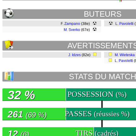
BUTEURS
F. Zampano
(38e)
L. Pavoletti
(
M. Sverko
(67e)
AVERTISSEMENT
J. Idzes
(82e)
M. Wieteska
L. Pavoletti
(
STATS DU MATC
32 %
POSSESSION
(%)
261
PASSES
(réussies %)
(69 %)
12
TIRS
(cadrés)
(6)