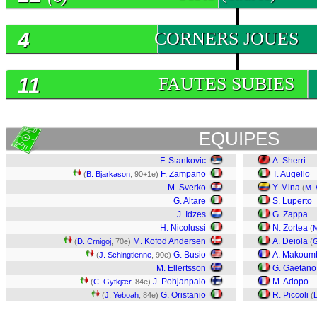
4
CORNERS JOUES
11
FAUTES SUBIES
EQUIPES
F. Stankovic
A. Sherri
F. Zampano
T. Augello
(
B. Bjarkason
, 90+1e)
M. Sverko
Y. Mina
(
M. 
G. Altare
S. Luperto
J. Idzes
G. Zappa
H. Nicolussi
N. Zortea
(
M
M. Kofod Andersen
A. Deiola
(
D. Crnigoj
, 70e)
(
G
G. Busio
A. Makoum
(
J. Schingtienne
, 90e)
M. Ellertsson
G. Gaetano
J. Pohjanpalo
M. Adopo
(
C. Gytkjær
, 84e)
G. Oristanio
R. Piccoli
(
J. Yeboah
, 84e)
(
L