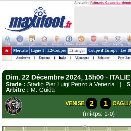
A retenir :
Palmarès Coupe du Mond
OM
PSG
Lyon
Lille
Monaco
Chelsea
Man Utd
Arsenal
Liverpool
ManCity
Ba
+ de clubs
Mercato
Ligue 1
L2/Coupes
Etranger
Coupe d'Europe
Les B
Angleterre
|
Espagne
|
Italie
|
Allemagne
|
Belgique
|
Pays-Bas
Dim. 22 Décembre 2024, 15h00 - ITALIE 
Stade :
Stadio Pier Luigi Penzo à Venezia |
S
Arbitre :
M. Guida
2
1
VENISE
CAGLI
(mi-tps: 1-0)
1
10
20
30
40
50
6