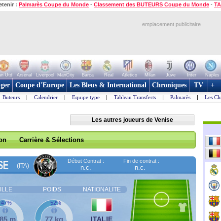
etenir :
Palmarès Coupe du Monde
-
Classement des BUTEURS Coupe du Monde
-
TA
emplacement publicitaire
n Utd
Arsenal
Liverpool
ManCity
Barca
Real
Atletico
Milan
Juve
Inter
Naples
ger
Coupe d'Europe
Les Bleus & International
Chroniques
TV
+
Buteurs
|
Calendrier
|
Equipe type
|
Tableau Transferts
|
Palmarès
|
Les Cl
Les autres joueurs de Venise
son
Carrière & Sélections
Début Contrat :
Fin de contrat :
SE
(ITA)
n.c.
n.c.
ILLE
POIDS
NATIONALITE
47%
52%
,85 m
77 kg
ITALIE