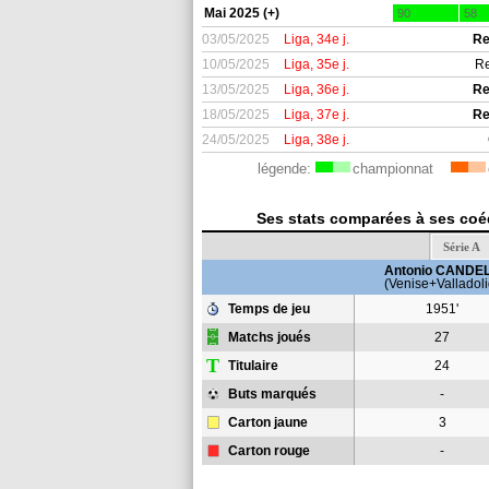
Mai 2025 (+)
90
58
03/05/2025
Liga, 34e j.
Re
10/05/2025
Liga, 35e j.
Re
13/05/2025
Liga, 36e j.
Re
18/05/2025
Liga, 37e j.
Re
24/05/2025
Liga, 38e j.
légende:
championnat
Ses stats comparées à ses coéq
Série A
Antonio CANDE
(Venise+Valladoli
Temps de jeu
1951'
Matchs joués
27
T
Titulaire
24
Buts marqués
-
Carton jaune
3
Carton rouge
-