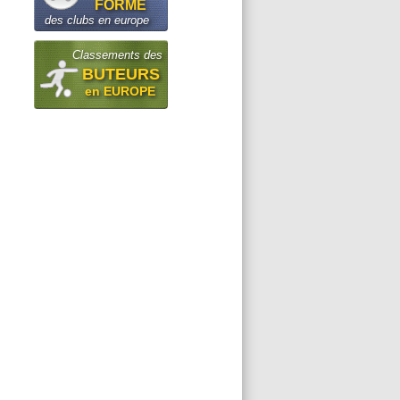
FORME
des clubs en europe
Classements des
BUTEURS
en EUROPE