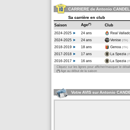
CARRIERE de Antonio CANDE
Sa carrière en club
(*)
Age
Saison
Club
2024-2025
24 ans
Real Vallad
2024-2025
24 ans
Venise
(ITA)
2018-2019
18 ans
Genoa
(ITA
)
2017-2018
17 ans
La Spezia
(I
2016-2017
16 ans
La Spezia
(I
Cliquez sur les lignes pour afficher/masquer le déta
(*)
Age au début de la saison
Votre AVIS sur Antonio CAND