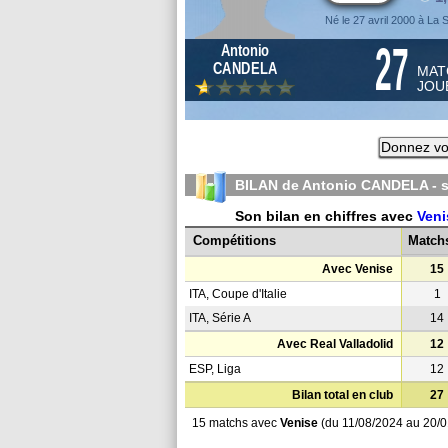
Né le 27 avril 2000 à La 
27
Antonio
CANDELA
MAT
JOU
Donnez vo
BILAN de Antonio CANDELA - 
Son bilan en chiffres avec
Veni
Compétitions
Match
Avec Venise
15
ITA, Coupe d'Italie
1
ITA, Série A
14
Avec Real Valladolid
12
ESP, Liga
12
Bilan total en club
27
15 matchs avec
Venise
(du 11/08/2024 au 20/0