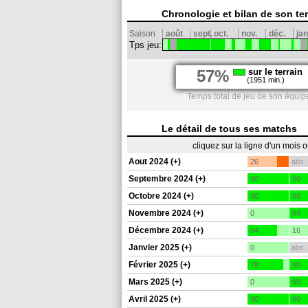
Chronologie et bilan de son te
Saison
août
sept.
oct.
nov.
déc.
jan
Tps jeu:
57%
sur le terrain
(1951 min.)
Temps total de jeu de son équipe
Le détail de tous ses matchs
cliquez sur la ligne d'un mois 
Aout 2024 (+)
26
abs.
Septembre 2024 (+)
90
90
Octobre 2024 (+)
90
90
Novembre 2024 (+)
0
84
Décembre 2024 (+)
64
16
Janvier 2025 (+)
0
abs.
Février 2025 (+)
78
90
Mars 2025 (+)
0
90
Avril 2025 (+)
90
90