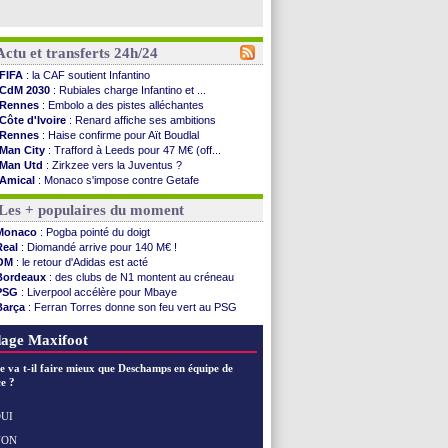
Actu et transferts 24h/24
FIFA
: la CAF soutient Infantino
CdM 2030
: Rubiales charge Infantino et ...
Rennes
: Embolo a des pistes alléchantes
Côte d'Ivoire
: Renard affiche ses ambitions
Rennes
: Haise confirme pour Aït Boudlal
Man City
: Trafford à Leeds pour 47 M€ (off...
Man Utd
: Zirkzee vers la Juventus ?
Amical
: Monaco s'impose contre Getafe
Nantes
: Der Zakarian et sa relation avec Kita
Les + populaires du moment
OM
: le club prêt à libérer Kondogbia ?
Monaco
: le message touchant d'Akliouche
Monaco
: Pogba pointé du doigt
FIFA
: Tebas en remet une couche
Real
: Diomandé arrive pour 140 M€ !
FIFA
: l'UEFA maintient la pression
OM
: le retour d'Adidas est acté
PSG
: Tebas encense Luis Enrique
Bordeaux
: des clubs de N1 montent au créneau
Real
: Vinicius jusqu'en 2032 (officiel)
PSG
: Liverpool accélère pour Mbaye
Lyon
: Mangala va rejoindre Getafe
Barça
: Ferran Torres donne son feu vert au PSG
OM
: une offre refusée pour Aguerd
PSG
: Luis Enrique satisfait malgré tout
Real
: c'est confirmé pour Vinicius
Man City
: Rodri préfère le Barça au Real !
age Maxifoot
Troyes
: Junior Diaz jusqu'en 2030 (officiel)
PSG
: Akliouche a signé (officiel)
e va t-il faire mieux que Deschamps en équipe de
OM
: une offre pour Bulka
e ?
PSG
: contrat signé pour Akliouche
Ouganda
: Owori battu à mort à Kampala
UI
Arsenal
: Arteta veut créer une dynastie
NON
Voir les brèves précédentes