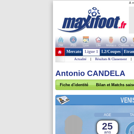
A r
OM
PSG
Lyon
Lille
Monaco
Chelsea
Ma
+ de clubs
Mercato
Ligue 1
L2/Coupes
Etran
Actualité
|
Résultats & Classement
|
Antonio CANDELA
Fiche d'identité
Bilan et Matchs sai
VENI
AGE
TA
25
ans
1