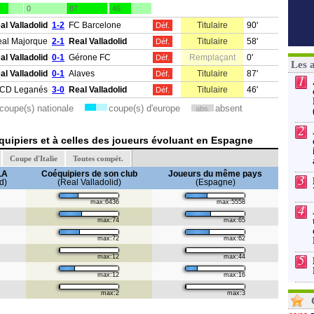
0
87
46
al Valladolid
1-2
FC Barcelone
Titulaire
90'
Déf.
al Majorque
2-1
Real Valladolid
Titulaire
58'
Déf.
al Valladolid
0-1
Gérone FC
Remplaçant
0'
Déf.
Les 
al Valladolid
0-1
Alaves
Titulaire
87'
Déf.
1
CD Leganés
3-0
Real Valladolid
Titulaire
46'
Déf.
coupe(s) nationale
coupe(s) d'europe
absent
abs.
2
uipiers et à celles des joueurs évoluant en Espagne
Coupe d'Italie
Toutes compét.
LA
Coéquipiers de son club
Joueurs du même pays
3
d)
(Real Valladolid)
(Espagne)
max:6436
max:5558
4
max:74
max:65
max:72
max:62
5
max:12
max:44
max:12
max:16
max:2
max:3