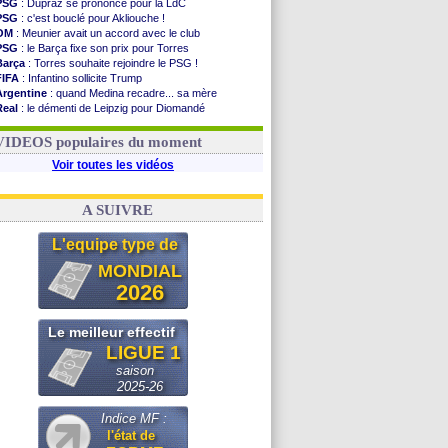
PSG
: Dupraz se prononce pour la LdC
PSG
: c'est bouclé pour Akliouche !
OM
: Meunier avait un accord avec le club
PSG
: le Barça fixe son prix pour Torres
Barça
: Torres souhaite rejoindre le PSG !
FIFA
: Infantino sollicite Trump
Argentine
: quand Medina recadre... sa mère
Real
: le démenti de Leipzig pour Diomandé
OM
: Paixão attire un 2e club anglais
FIFA
: le conseiller d'Infantino démissionne !
VIDEOS populaires du moment
Voir toutes les vidéos
A SUIVRE
L'equipe type de
MONDIAL
2026
Le meilleur effectif
LIGUE 1
saison
2025-26
Indice MF :
l'état de