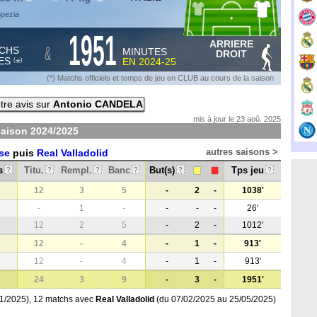
Spezia
1951
ARRIERE
&
CHS
MINUTES
DROIT
ES
EN
2024-25
*
(
)
(*) Matchs officiels et temps de jeu en CLUB au cours de la saison
tre avis sur
Antonio CANDELA
mis à jour le 23 aoû. 2025
saison
2024/2025
autres saisons >
se
puis
Real Valladolid
s
Titu.
Rempl.
Banc
But(s)
Tps jeu
?
?
?
?
?
?
12
3
5
-
2
-
1038'
-
1
-
-
-
-
26'
12
2
5
-
2
-
1012'
12
-
4
-
1
-
913'
12
-
4
-
1
-
913'
24
3
9
-
3
-
1951'
1/2025), 12 matchs avec
Real Valladolid
(du 07/02/2025 au 25/05/2025)