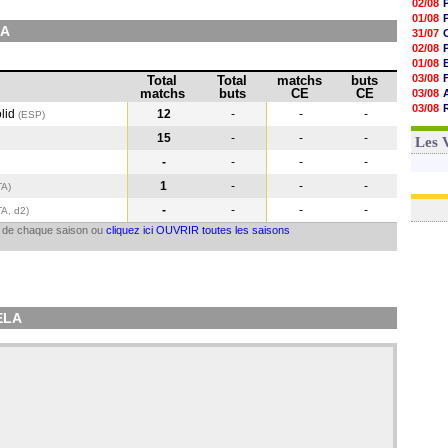
02/08
01/08
LA
31/07
02/08
01/08
03/08
Total
Total
matchs
buts
matchs
buts
CE
CE
03/08
03/08
olid
12
-
-
-
(ESP)
03/08
15
-
-
-
31/07
Les 
-
-
-
-
1
-
-
-
TA
)
-
-
-
-
TA, d2)
il de chaque saison ou
cliquez ici OUVRIR toutes les saisons
ELA