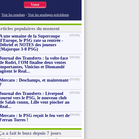
Voter
Voir les resultats
-
Voir les sondages précédents
articles populaires du moment
(05/08)
A une semaine de la Supercoupe
d'Europe, le PSG rate sa rentrée -
Débrief et NOTES des joueurs
(Majorque 3-0 PSG)
(06/08)
Journal des Transferts : la volte-face
de Rodri, l'OM finalise deux ventes
importantes, Vinicius et Diomandé
agitent le Real...
(05/08)
Mercato : Deschamps, et maintenant
?
(05/08)
Journal des Transferts : Liverpool
tourné vers le PSG, le nouveau club
de Salah connu, Lille veut piocher au
Real...
(06/08)
Mercato : le PSG reçoit le feu vert de
Ferran Torres !
Ça a fait le buzz depuis 7 jours