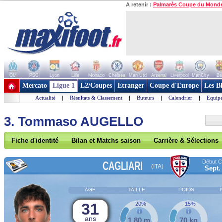
A retenir :
Palmarès Coupe du Mond
OM
PSG
Lyon
Lille
Monaco
Chelsea
Man Utd
Arsenal
Liverpool
ManCity
Ba
+ de clubs
Mercato
Ligue 1
L2/Coupes
Etranger
Coupe d'Europe
Les B
Actualité
|
Résultats & Classement
|
Buteurs
|
Calendrier
|
Equipe
3. Tommaso AUGELLO
Fiche d'identité
Bilan et Matchs saison
Carrière & Sélections
Début Co
CAGLIARI
(ITA)
Sept.
AGE
TAILLE
POIDS
31
20%
15%
ans
1,80 m
70 kg