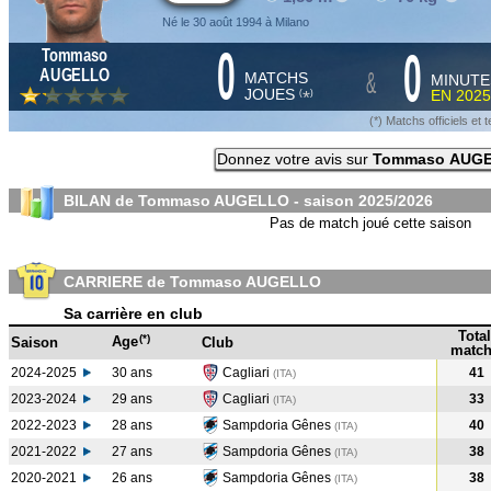
Né le 30 août 1994 à Milano
0
0
Tommaso
&
AUGELLO
MATCHS
MINUTE
JOUES
EN
2025
*
(
)
(*) Matchs officiels e
Donnez votre avis sur
Tommaso AUG
BILAN de Tommaso AUGELLO - saison
2025/2026
Pas de match joué cette saison
CARRIERE de Tommaso AUGELLO
Sa carrière en club
Total
(*)
Age
Saison
Club
match
2024-2025
30 ans
Cagliari
41
(ITA
)
2023-2024
29 ans
Cagliari
33
(ITA
)
2022-2023
28 ans
Sampdoria Gênes
40
(ITA
)
2021-2022
27 ans
Sampdoria Gênes
38
(ITA
)
2020-2021
26 ans
Sampdoria Gênes
38
(ITA
)