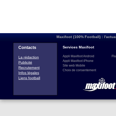
Maxifoot (100% Football) : l'actua
Services Maxifoot
Contacts
Appli Maxifoot Android
Flu
La rédaction
Appli Maxifoot iPhone
Publicité
Site web Mobile
Recrutement
Choix de consentement
Infos légales
Liens football