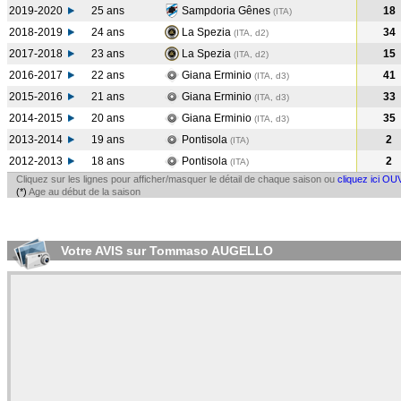
2019-2020
25 ans
Sampdoria Gênes
18
(ITA
)
2018-2019
24 ans
La Spezia
34
(ITA, d2)
2017-2018
23 ans
La Spezia
15
(ITA, d2)
2016-2017
22 ans
Giana Erminio
41
(ITA, d3)
2015-2016
21 ans
Giana Erminio
33
(ITA, d3)
2014-2015
20 ans
Giana Erminio
35
(ITA, d3)
2013-2014
19 ans
Pontisola
2
(ITA
)
2012-2013
18 ans
Pontisola
2
(ITA
)
Cliquez sur les lignes pour afficher/masquer le détail de chaque saison ou
cliquez ici OU
(*)
Age au début de la saison
Votre AVIS sur Tommaso AUGELLO