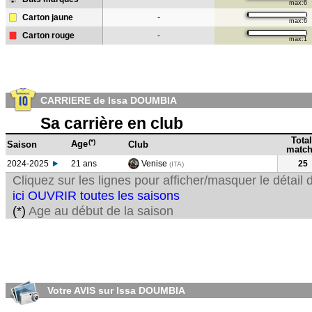
max:6
Carton jaune
-
max:6
Carton rouge
-
max:1
CARRIERE de Issa DOUMBIA
Sa carrière en club
Total
(*)
Age
Saison
Club
match
2024-2025
21 ans
Venise
25
(ITA)
Cliquez sur les lignes pour afficher/masquer le détai
ici OUVRIR toutes les saisons
(*)
Age au début de la saison
Votre AVIS sur Issa DOUMBIA