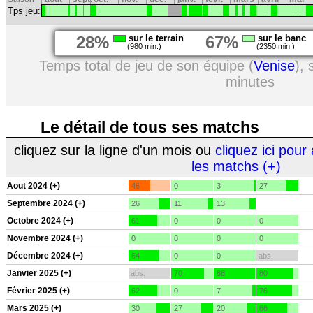
Tps jeu:
28%
sur le terrain
67%
sur le banc
(980 min.)
(2350 min.)
Temps total de jeu de son équipe (
Venise
),
minutes
Le détail de tous ses matchs
cliquez sur la ligne d'un mois ou
cliquez ici pour 
les matchs (+)
Aout 2024 (+)
46
0
3
27
Septembre 2024 (+)
26
11
13
Octobre 2024 (+)
61
0
0
0
Novembre 2024 (+)
0
0
0
0
Décembre 2024 (+)
64
0
0
abs.
Janvier 2025 (+)
abs.
70
88
80
Février 2025 (+)
62
0
7
76
Mars 2025 (+)
30
27
20
66