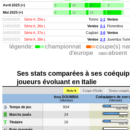
Avril 2025 (+)
9
20
62
0
Mai 2025 (+)
8
12
15
77
02/05/2025
Série A, 35e j.
Torino
1-1
Venise
12/05/2025
Série A, 36e j.
Venise
2-1
Fiorentina
18/05/2025
Série A, 37e j.
Cagliari
3-0
Venise
25/05/2025
Série A, 38e j.
Venise
2-3
Juventus Turi
légende:
championnat
coupe(s) na
d'europe
absent
abs.
Ses stats comparées à ses coéquipi
joueurs évoluant en Italie
Série A
Coupe d'Italie
Toutes compét.
Issa DOUMBIA
Coéquipiers de son 
(Venise)
(Venise)
Temps de jeu
934'
max:3128
Matchs joués
24
max:37
T
Titulaire
10
max:35
Buts marqués
-