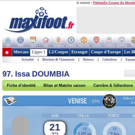
A retenir :
Palmarès Coupe du Mond
OM
PSG
Lyon
Lille
Monaco
Chelsea
Man Utd
Arsenal
Liverpool
ManCity
Ba
+ de clubs
Mercato
Ligue 1
L2/Coupes
Etranger
Coupe d'Europe
Les B
Actualité
|
Résultats & Classement
|
Buteurs
|
Calendrier
|
Equipe
97. Issa DOUMBIA
Fiche d'identité
Bilan et Matchs saison
Carrière & Sélections
Début Co
VENISE
(ITA)
n.
AGE
TAILLE
POIDS
N
21
60%
ans
1,87 m
? kg