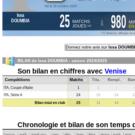
Né le 16 octobre 2003
25
980
Issa
&
DOUMBIA
MATCHS
MI
JOUES
E
*
(
)
(*) Matchs officiels e
Donnez votre avis sur
Issa DOUMB
BILAN de Issa DOUMBIA - saison
2024/2025
Son bilan en chiffres avec
Venise
Compétitions
Matchs
Titu.
Rempl.
Ban
?
?
?
ITA, Coupe d'Italie
1
1
-
-
ITA, Série A
24
10
14
1
Bilan total en club
25
11
14
1
Chronologie et bilan de son temps 
Saison
août
sept.
oct.
nov.
déc.
janv.
févr.
mars
avril
mai