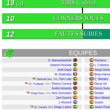
19
TIRS
(cadrés)
(4)
10
CORNERS JOUES
12
FAUTES SUBIES
EQUIPES
G. Mamardashvili
Pacheco
Gabriel Paulista
L. Cabrera
José Gayá
Sergi Góm
M. Diakhaby
Brian Herre
Toni Lato
C. Montes
(
Samuel Lino
, 34e)
Thierry Correia
Óscar Gil
(
D. Foulquier
, 62e)
André Almeida
Denis Suár
Nico Gonzales
Darder
(
Hugo Duro
, 62e)
Javi Guerra
Nico Mela
J. Kluivert
Joselu
Diego López
Javier Pua
(
E. Cavani
, 82e)