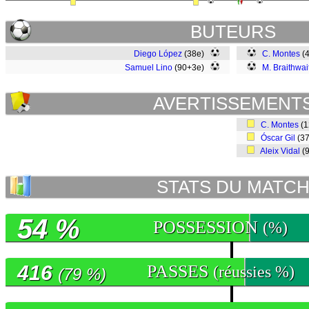
BUTEURS
Diego López
(38e)
C. Montes
(
Samuel Lino
(90+3e)
M. Braithwai
AVERTISSEMENT
C. Montes
(
Óscar Gil
(3
Aleix Vidal
(
STATS DU MATC
54 %
POSSESSION
(%)
416
PASSES
(réussies %)
(79 %)