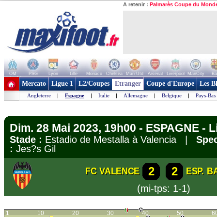
A retenir :
Palmarès Coupe du Mond
OM
PSG
Lyon
Lille
Monaco
Chelsea
Man Utd
Arsenal
Liverpool
ManCity
Ba
+ de clubs
Mercato
Ligue 1
L2/Coupes
Etranger
Coupe d'Europe
Les B
Angleterre
|
Espagne
|
Italie
|
Allemagne
|
Belgique
|
Pays-Bas
Dim. 28 Mai 2023, 19h00 - ESPAGNE - L
Stade :
Estadio de Mestalla à Valencia |
Spec
:
Jes?s Gil
2
2
FC VALENCE
ESP. 
(mi-tps: 1-1)
1
10
20
30
40
50
6