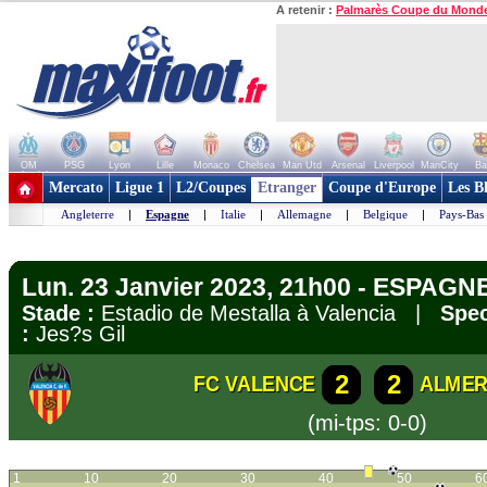
A retenir :
Palmarès Coupe du Mond
OM
PSG
Lyon
Lille
Monaco
Chelsea
Man Utd
Arsenal
Liverpool
ManCity
Ba
+ de clubs
Mercato
Ligue 1
L2/Coupes
Etranger
Coupe d'Europe
Les B
Angleterre
|
Espagne
|
Italie
|
Allemagne
|
Belgique
|
Pays-Bas
Lun. 23 Janvier 2023, 21h00 - ESPAGNE
Stade :
Estadio de Mestalla à Valencia |
Spec
:
Jes?s Gil
2
2
FC VALENCE
ALMER
(mi-tps: 0-0)
1
10
20
30
40
50
6