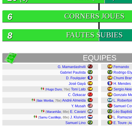
6
CORNERS JOUES
8
FAUTES SUBIES
EQUIPES
G. Mamardashvili
Fernando
Gabriel Paulista
Rodrigo El
D. Foulquier
Chumi Bran
José Gayá
H. Mendes
Toni Lato
Sergio Aki
(
Hugo Duro
, 76e)
C. Özkacar
Gonzalo Me
André Almeida
L. Roberto
(
Ilaix Moriba
, 76e)
Y. Musah
Samuel Co
E. Cavani
Léo Baptis
(
Maranhão
, 88e)
J. Kluivert
L. Ramazan
(
Samu Castillejo
, 88e)
Samuel Lino
E. Toure
(
Ad