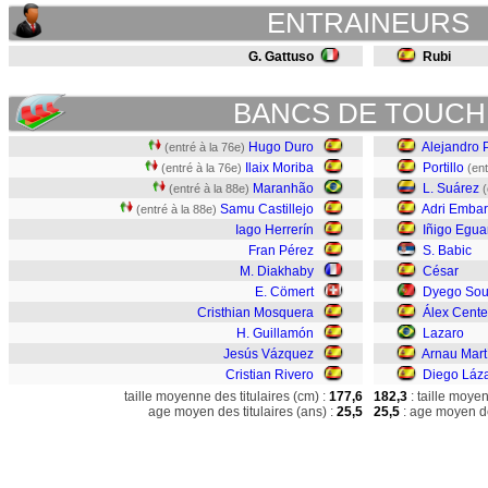
ENTRAINEURS
G. Gattuso
Rubi
BANCS DE TOUCH
Hugo Duro
Alejandro 
(entré à la 76e)
Ilaix Moriba
Portillo
(entré à la 76e)
(ent
Maranhão
L. Suárez
(entré à la 88e)
(
Samu Castillejo
Adri Emba
(entré à la 88e)
Iago Herrerín
Iñigo Egua
Fran Pérez
S. Babic
M. Diakhaby
César
E. Cömert
Dyego So
Cristhian Mosquera
Álex Cente
H. Guillamón
Lazaro
Jesús Vázquez
Arnau Mart
Cristian Rivero
Diego Láz
taille moyenne des titulaires (cm) :
177,6
182,3
: taille moye
age moyen des titulaires (ans) :
25,5
25,5
: age moyen de