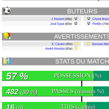
BUTEURS
J. Kluivert
(48e)
Chumi Brand
José Gayá
(65e)
Portillo
(74
AVERTISSEMENT
E. Cavani
(45e)
Gonzalo Mel
André Almeida
(83e)
STATS DU MATC
57 %
POSSESSION
(%)
482
PASSES
(réussies %)
(80 %)
16
TIRS
(cadrés)
(6)