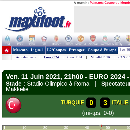
A retenir :
Palmarès Coupe du Mond
OM
PSG
Lyon
Lille
Monaco
Chelsea
Man Utd
Arsenal
Liverpool
ManCity
Ba
+ de clubs
Mercato
Ligue 1
L2/Coupes
Etranger
Coupe d'Europe
Les B
Actu des Bleus
|
Euro 2024
|
Class. FIFA
|
Mondial 2026
|
CAN 20
Ven. 11 Juin 2021, 21h00 - EURO 2024 
Stade :
Stadio Olimpico à Roma |
Spectateur
Makkelie
0
3
TURQUIE
ITALIE
(mi-tps: 0-0)
1
10
20
30
40
50
6