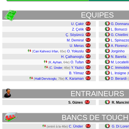
EQUIPES
U. Çakir
G. Donnar
Z. Çelik
L. Bonucci
Ç. Söyüncü
G. Chiellini
M. Demiral
L. Spinazzo
U. Meras
A. Florenzi
O. Yokuslu
Jorginho
(
Can Kahveci Irfan
, 65e)
H. Çalhanoglu
N. Barella
O. Tufan
M. Locatelli
(
K. Ayhan
, 64e)
Y. Yazici
C. Immobil
(
C. Ünder
, 46e)
B. Yilmaz
L. Insigne
(
K. Karaman
D. Berardi
(
Halil Dervisoglu
, 76e)
(
ENTRAINEURS
S. Günes
R. Mancini
BANCS DE TOUCH
C. Ünder
G. Di Lore
(entré à la 46e)