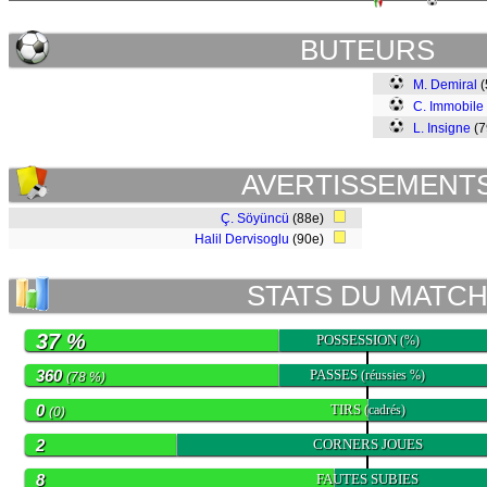
BUTEURS
M. Demiral
(
C. Immobile
L. Insigne
(
AVERTISSEMENT
Ç. Söyüncü
(88e)
Halil Dervisoglu
(90e)
STATS DU MATC
37 %
POSSESSION
(%)
360
PASSES
(réussies %)
(78 %)
0
TIRS
(cadrés)
(0)
2
CORNERS JOUES
8
FAUTES SUBIES