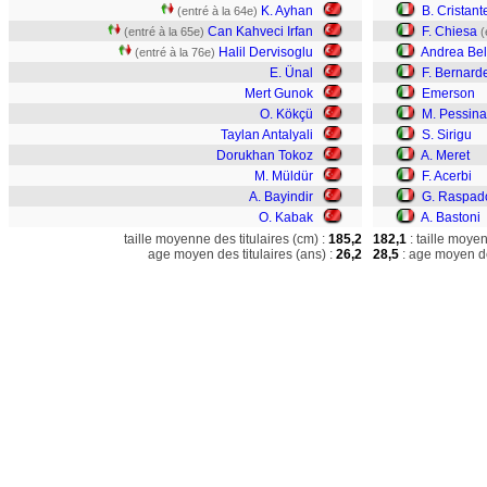
K. Ayhan
B. Cristant
(entré à la 64e)
Can Kahveci Irfan
F. Chiesa
(entré à la 65e)
(
Halil Dervisoglu
Andrea Belo
(entré à la 76e)
E. Ünal
F. Bernard
Mert Gunok
Emerson
O. Kökçü
M. Pessina
Taylan Antalyali
S. Sirigu
Dorukhan Tokoz
A. Meret
M. Müldür
F. Acerbi
A. Bayindir
G. Raspado
O. Kabak
A. Bastoni
taille moyenne des titulaires (cm) :
185,2
182,1
: taille moye
age moyen des titulaires (ans) :
26,2
28,5
: age moyen de