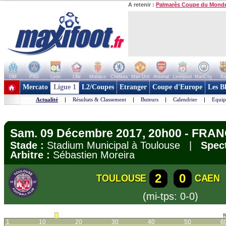
A retenir :
Palmarès Coupe du Mond
OM
PSG
Lyon
Lille
Monaco
Chelsea
Man Utd
Arsenal
Liverpool
ManCity
Ba
+ de clubs
Mercato
Ligue 1
L2/Coupes
Etranger
Coupe d'Europe
Les B
Actualité
|
Résultats & Classement
|
Buteurs
|
Calendrier
|
Equip
Sam. 09 Décembre 2017, 20h00 - FRANC
Stade :
Stadium Municipal à Toulouse |
Spect
Arbitre :
Sébastien Moreira
2
0
TOULOUSE
CAEN
(mi-tps: 0-0)
1
10
20
30
40
50
6