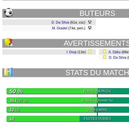
BUTEURS
D. Da Silva
(61e, csc)
M. Gradel
(74e, pen.)
AVERTISSEMENT
I. Diop
(13e)
A. Djiku
(68
D. Da Silva
(
STATS DU MATC
50 %
POSSESSION
(%)
353
PASSES
(réussies %)
(67 %)
10
TIRS
(cadrés)
(3)
10
FAUTES SUBIES