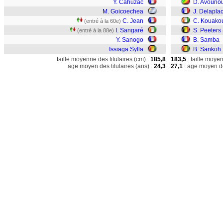
Y. Cahuzac
D. Avouno
M. Goicoechea
J. Delapla
C. Jean
C. Kouako
(entré à la 60e)
I. Sangaré
S. Peeters
(entré à la 88e)
Y. Sanogo
B. Samba
Issiaga Sylla
B. Sankoh
taille moyenne des titulaires (cm) :
185,8
183,5
: taille moye
age moyen des titulaires (ans) :
24,3
27,1
: age moyen de