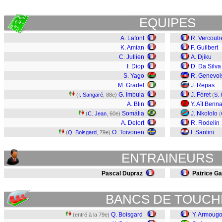
EQUIPES
A. Lafont
R. Vercoutr
K. Amian
F. Guilbert
C. Jullien
A. Djiku
I. Diop
D. Da Silva
S. Yago
R. Genevoi
M. Gradel
J. Repas
G. Imbula
J. Féret
(
I. Sangaré
, 88e)
(
S. 
A. Blin
Y. Aït Benn
Somália
J. Nkololo
(
C. Jean
, 60e)
(
A. Delort
R. Rodelin
O. Toivonen
I. Santini
(
Q. Boisgard
, 79e)
ENTRAINEURS
Pascal Dupraz
Patrice G
BANCS DE TOUCH
Q. Boisgard
Y. Armoug
(entré à la 79e)