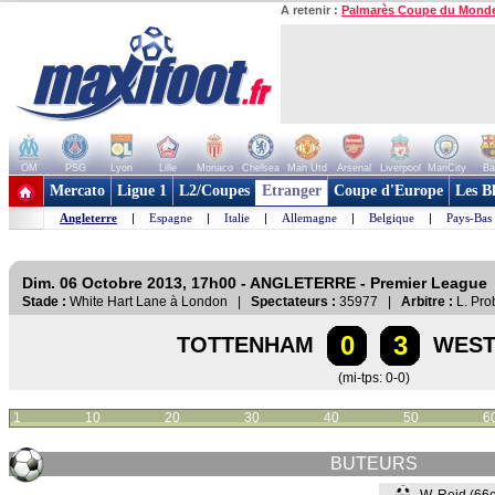
A retenir :
Palmarès Coupe du Mond
OM
PSG
Lyon
Lille
Monaco
Chelsea
Man Utd
Arsenal
Liverpool
ManCity
Ba
+ de clubs
Mercato
Ligue 1
L2/Coupes
Etranger
Coupe d'Europe
Les B
Angleterre
|
Espagne
|
Italie
|
Allemagne
|
Belgique
|
Pays-Bas
Dim. 06 Octobre 2013, 17h00 - ANGLETERRE - Premier League
Stade :
White Hart Lane à London |
Spectateurs :
35977 |
Arbitre :
L. Pro
0
3
TOTTENHAM
WEST
(mi-tps: 0-0)
1
10
20
30
40
50
6
BUTEURS