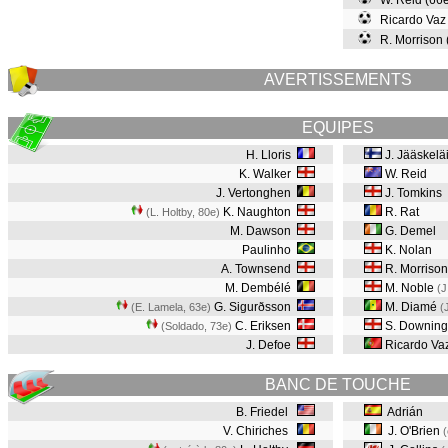
W. Reid (66
Ricardo Vaz
R. Morrison
AVERTISSEMENTS
EQUIPES
H. Lloris
J. Jääskelä
K. Walker
W. Reid
J. Vertonghen
J. Tomkins
K. Naughton
R. Rat
(L. Holtby, 80e
)
M. Dawson
G. Demel
Paulinho
K. Nolan
A. Townsend
R. Morrison
M. Dembélé
M. Noble
(J
G. Sigurðsson
M. Diamé
(E. Lamela, 63e
)
(
C. Eriksen
S. Downing
(Soldado, 73e
)
J. Defoe
Ricardo Va
BANC DE TOUCHE
B. Friedel
Adrián
V. Chiriches
J. O'Brien
(