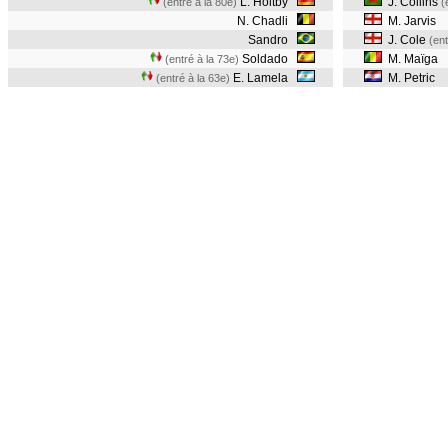
L. Holtby
J. Collins
(entré à la 80e)
(
N. Chadli
M. Jarvis
Sandro
J. Cole
(ent
Soldado
M. Maïga
(entré à la 73e)
E. Lamela
M. Petric
(entré à la 63e)