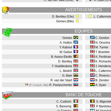
R. van der Vaart (65e)
A. Gyan (67
AVERTISSEMENTS
D. Bentley (53e)
L. Cattermol
Gomes (89e)
EQUIPES
Gomes
C. Gordon
A. Hutton
N. Onuoha
Y. Kaboul
M. Turner
W. Gallas
T. Bramble
B. Assou-Ekotto
A. Ferdina
D. Bentley
K. Richard
T. Huddlestone
J. Henders
L. Modrić
L. Cattermo
G. Bale
C. Riveros
R. van der Vaart
B. Zenden
R. Pavlyuchenko
A. Gyan
(P. Crouch, 46e
)
BANC DE TOUCHE
C. Cudicini
S. Mignole
S. Bassong
P. Bardsle