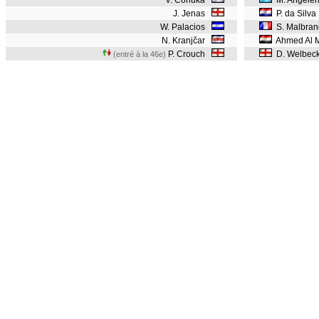
V. Ćorluka
M. Angeler
J. Jenas
P. da Silva
W. Palacios
S. Malbra
N. Kranjčar
Ahmed Al 
P. Crouch
D. Welbec
(entré à la 46e)