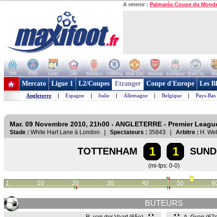
A retenir :
Palmarès Coupe du Mond
OM
PSG
Lyon
Lille
Monaco
Chelsea
Man Utd
Arsenal
Liverpool
ManCity
Ba
+ de clubs
Mercato
Ligue 1
L2/Coupes
Etranger
Coupe d'Europe
Les B
Angleterre
|
Espagne
|
Italie
|
Allemagne
|
Belgique
|
Pays-Bas
Mar. 09 Novembre 2010, 21h00 - ANGLETERRE - Premier Leagu
Stade :
White Hart Lane à London |
Spectateurs :
35843 |
Arbitre :
H. We
1
1
TOTTENHAM
SUND
(mi-tps: 0-0)
1
10
20
30
40
50
6
BUTEURS