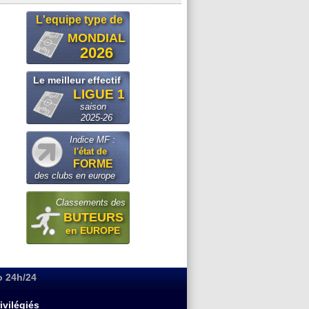
L'equipe type de
MONDIAL
2026
Le meilleur effectif
LIGUE 1
saison
2025-26
Indice MF :
l'état de
FORME
des clubs en europe
Classements des
BUTEURS
en EUROPE
o 24h/24
ivilégiés