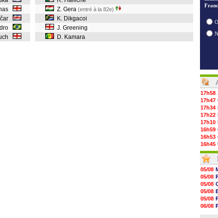
luka
R. Halliche
Franc
enas
Z. Gera
(entré à la 82e)
njčar
K. Dikgacoi
O
ndro
J. Greening
ouch
D. Kamara
17h58
17h47
17h34
17h22
17h10
16h59
16h53
16h45
16h34
16h21
16h04
05/08
15h50
05/08
15h40
05/08
15h18
05/08
15h01
05/08
14h46
06/08
14h25
05/08
14h12