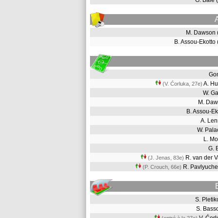
G. Bale
M. Dawson 
B. Assou-Ekotto
Go
A. H
(V. Ćorluka, 27e
)
W. G
M. Da
B. Assou-E
A. Le
W. Pal
L. M
G. 
R. van der 
(J. Jenas, 83e
)
R. Pavlyuch
(P. Crouch, 66e
)
S. Plet
S. Bas