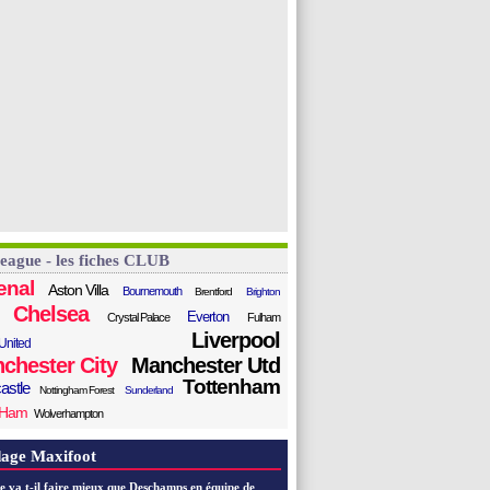
League - les fiches CLUB
enal
Aston Villa
Bournemouth
Brentford
Brighton
Chelsea
Everton
Crystal Palace
Fulham
Liverpool
United
chester City
Manchester Utd
Tottenham
astle
Nottingham Forest
Sunderland
 Ham
Wolverhampton
age Maxifoot
e va t-il faire mieux que Deschamps en équipe de