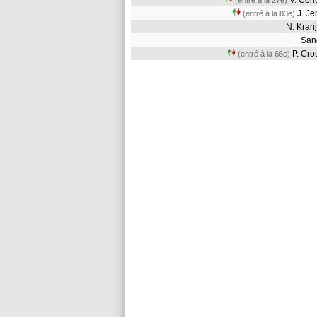
V. Ćor
(entré à la 27e)
J. J
(entré à la 83e)
N. Kra
Sa
P. Cr
(entré à la 66e)