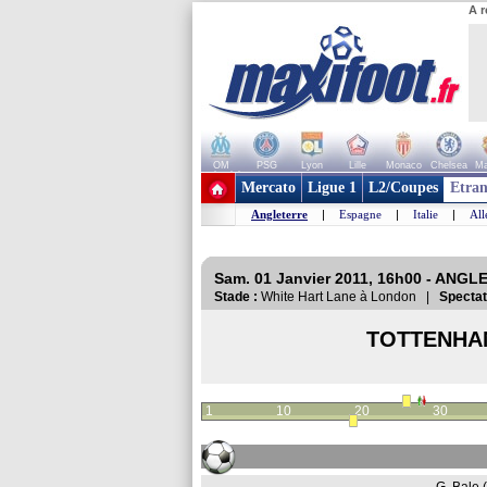
A r
OM
PSG
Lyon
Lille
Monaco
Chelsea
Ma
+ de clubs
Mercato
Ligue 1
L2/Coupes
Etran
Angleterre
|
Espagne
|
Italie
|
Al
Sam. 01 Janvier 2011, 16h00 - ANGL
Stade :
White Hart Lane à London |
Spectat
TOTTENHA
1
10
20
30