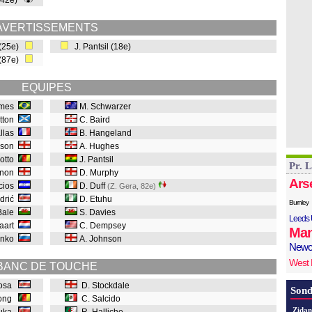
 (42e)
AVERTISSEMENTS
(25e)
J. Pantsil (18e)
 (87e)
EQUIPES
mes
M. Schwarzer
utton
C. Baird
allas
B. Hangeland
wson
A. Hughes
kotto
J. Pantsil
Pr. 
nnon
D. Murphy
Ars
acios
D. Duff
(Z. Gera, 82e
)
odrić
D. Etuhu
Burnley
Bale
S. Davies
Leeds 
Vaart
C. Dempsey
Man
enko
A. Johnson
Newc
West
BANC DE TOUCHE
ikosa
D. Stockdale
Sond
song
C. Salcido
Zidan