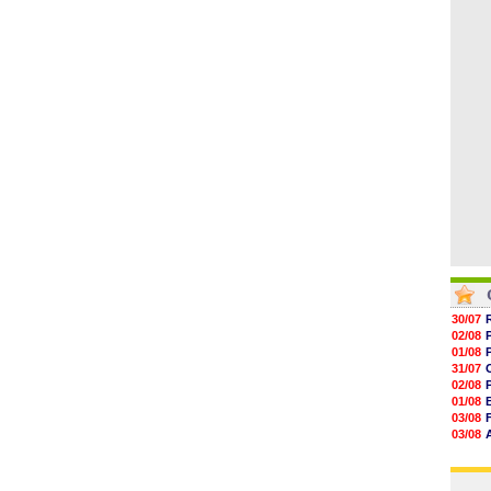
04/08
13h51
13h29
13h11
12h46
12h28
12h10
30/07
02/08
01/08
31/07
02/08
01/08
03/08
03/08
03/08
03/08