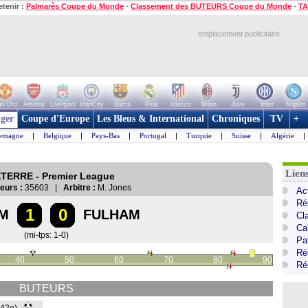
etenir :
Palmarès Coupe du Monde
-
Classement des BUTEURS Coupe du Monde
-
TA
emplacement publicitaire
n Utd
Arsenal
Liverpool
ManCity
Barca
Real
Atletico
Milan
Juve
Inter
Naples
ger
Coupe d'Europe
Les Bleus & International
Chroniques
TV
+
lemagne
|
Belgique
|
Pays-Bas
|
Portugal
|
Turquie
|
Suisse
|
Algérie
|
Lien
ETERRE - Premier League
eurs :
35603 |
Arbitre :
M. Jones
Ac
Ré
1
0
M
FULHAM
Cl
Ca
(mi-tps: 1-0)
Pa
Ré
40
50
60
70
80
90
Ré
BUTEURS