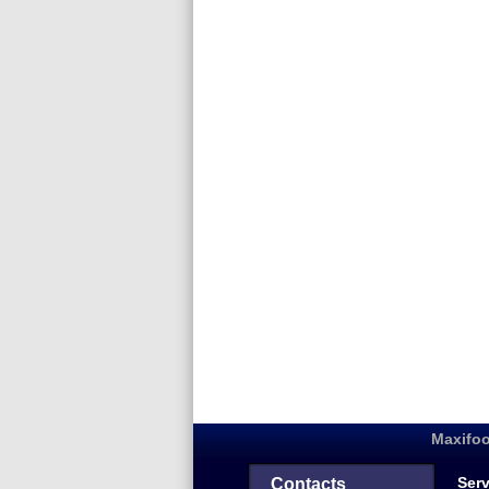
Maxifoo
Serv
Contacts