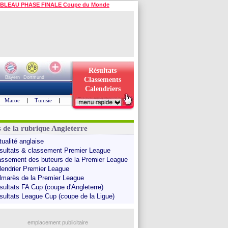
BLEAU PHASE FINALE Coupe du Monde
Résultats
Bayern
Dortmund
Classements
Calendriers
Maroc
|
Tunisie
|
s de la rubrique Angleterre
tualité anglaise
sultats & classement Premier League
assement des buteurs de la Premier League
lendrier Premier League
lmarès de la Premier League
sultats FA Cup (coupe d'Angleterre)
sultats League Cup (coupe de la Ligue)
emplacement publicitaire