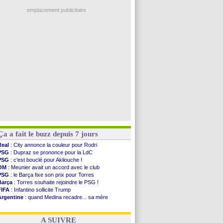
Lyon
: Fonseca prend cher sur les réseaux
FIFA
: Al-Khelaïfi président ? Tebas dit non
emplacement publicitaire
Fenerbahçe
: Greenwood savoure son premier ...
Bordeaux
: Mavuba n'est plus l'entraîneur (off.)
Galatasaray
: Milan rejette 35 M€ pour Leão
Southampton
: D. Traoré prêté au Mans (officiel)
Real
: Vinicius tout proche de prolonger !
Voir les brèves précédentes
Ça a fait le buzz depuis 7 jours
Real
: City annonce la couleur pour Rodri
PSG
: Dupraz se prononce pour la LdC
PSG
: c'est bouclé pour Akliouche !
OM
: Meunier avait un accord avec le club
PSG
: le Barça fixe son prix pour Torres
Barça
: Torres souhaite rejoindre le PSG !
FIFA
: Infantino sollicite Trump
Argentine
: quand Medina recadre... sa mère
Real
: le démenti de Leipzig pour Diomandé
OM
: Paixão attire un 2e club anglais
A SUIVRE