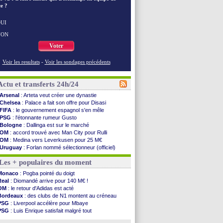
e ?
UI
NON
Voter
Voir les resultats
-
Voir les sondages précédents
Actu et transferts 24h/24
Arsenal
: Arteta veut créer une dynastie
Chelsea
: Palace a fait son offre pour Disasi
FIFA
: le gouvernement espagnol s'en mêle
PSG
: l'étonnante rumeur Gusto
Bologne
: Dallinga est sur le marché
OM
: accord trouvé avec Man City pour Rulli
OM
: Medina vers Leverkusen pour 25 M€
Uruguay
: Forlan nommé sélectionneur (officiel)
Séville
: Juanlu signe à Bournemouth (officiel)
Les + populaires du moment
PSG
: Ndjantou heureux d'avoir rejoué
Real
: Diomandé pour 140 M€ ! (officiel)
Monaco
: Pogba pointé du doigt
Man City
: Rodri préfère le Barça au Real !
Real
: Diomandé arrive pour 140 M€ !
Rennes
: Aït Boudlal veut rejoindre Fulham
OM
: le retour d'Adidas est acté
Aston Villa
: Liverpool cible aussi Konsa
Bordeaux
: des clubs de N1 montent au créneau
OM
: une approche pour Diatta
PSG
: Liverpool accélère pour Mbaye
Le Havre
: Diaw va signer à Lille
PSG
: Luis Enrique satisfait malgré tout
Trabzonspor
: Salah a signé ! (officiel)
Real
: une nouvelle offre pour Vinicius
Bordeaux
: les mots de Mavuba