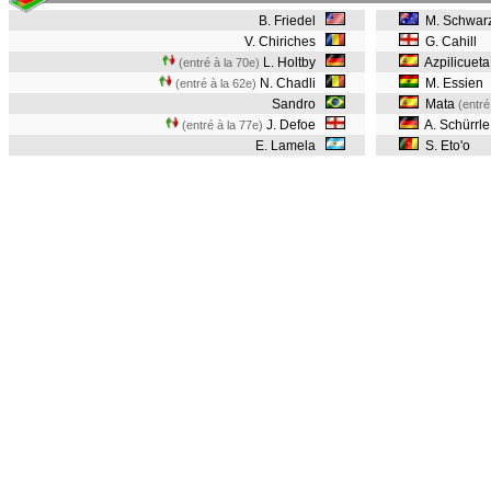
B. Friedel
M. Schwar
V. Chiriches
G. Cahill
L. Holtby
Azpilicuet
(entré à la 70e)
N. Chadli
M. Essien
(entré à la 62e)
Sandro
Mata
(entré
J. Defoe
A. Schürrl
(entré à la 77e)
E. Lamela
S. Eto'o