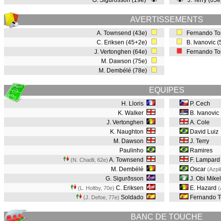
G. Sigurðsson (19e)
J. Terry (65
AVERTISSEMENTS
A. Townsend (43e)
Fernando Tor
C. Eriksen (45+2e)
B. Ivanovic 
J. Vertonghen (64e)
Fernando Tor
M. Dawson (75e)
M. Dembélé (78e)
EQUIPES
H. Lloris
P. Cech
K. Walker
B. Ivanovic
J. Vertonghen
A. Cole
K. Naughton
David Luiz
M. Dawson
J. Terry
Paulinho
Ramires
A. Townsend
F. Lampard
(N. Chadli, 62e
)
M. Dembélé
Oscar
(Azpi
G. Sigurðsson
J. Obi Mike
C. Eriksen
E. Hazard
(L. Holtby, 70e
)
(
Soldado
Fernando T
(J. Defoe, 77e
)
BANC DE TOUCHE