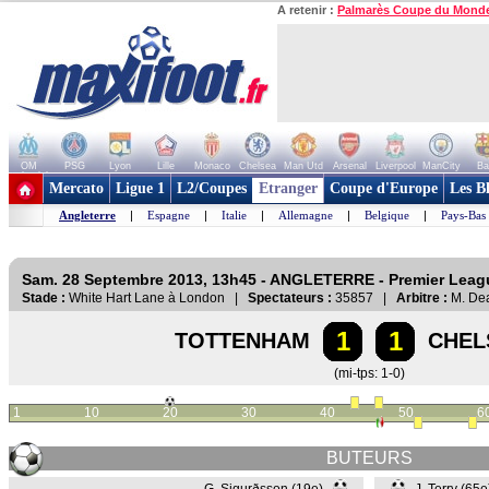
A retenir :
Palmarès Coupe du Mond
OM
PSG
Lyon
Lille
Monaco
Chelsea
Man Utd
Arsenal
Liverpool
ManCity
Ba
+ de clubs
Mercato
Ligue 1
L2/Coupes
Etranger
Coupe d'Europe
Les B
Angleterre
|
Espagne
|
Italie
|
Allemagne
|
Belgique
|
Pays-Bas
Sam. 28 Septembre 2013, 13h45 - ANGLETERRE - Premier Leag
Stade :
White Hart Lane à London |
Spectateurs :
35857 |
Arbitre :
M. De
1
1
TOTTENHAM
CHEL
(mi-tps: 1-0)
1
10
20
30
40
50
6
BUTEURS