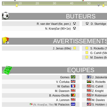
1
10
20
30
40
50
6
BUTEURS
R. van der Vaart (6e, pen.)
D. Sturridge
N. Kranjčar (90+1e)
AVERTISSEMENT
J. Jenas (69e)
S. Ricketts (
G. Cahill (5
M. Davies (
EQUIPES
Gomes
J. Jääskelä
V. Ćorluka
S. Ricketts
W. Gallas
G. Cahill
M. Dawson
Z. Knight
B. Assou-Ekotto
P. Robinso
A. Lennon
M. Davies
W. Palacios
S. Holden
(N. Kranjčar, 78e
)
(