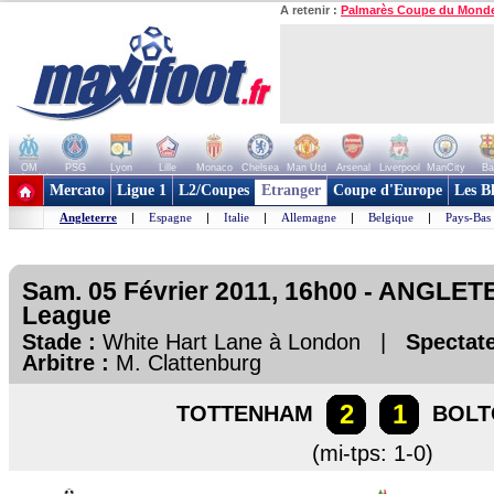
A retenir :
Palmarès Coupe du Mond
OM
PSG
Lyon
Lille
Monaco
Chelsea
Man Utd
Arsenal
Liverpool
ManCity
Ba
+ de clubs
Mercato
Ligue 1
L2/Coupes
Etranger
Coupe d'Europe
Les B
Angleterre
|
Espagne
|
Italie
|
Allemagne
|
Belgique
|
Pays-Bas
Sam. 05 Février 2011, 16h00 - ANGLET
League
Stade :
White Hart Lane à London |
Spectate
Arbitre :
M. Clattenburg
2
1
TOTTENHAM
BOLT
(mi-tps: 1-0)