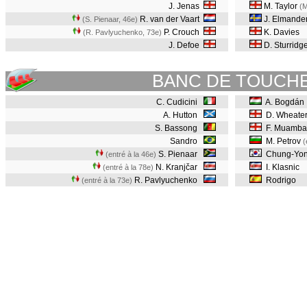
J. Jenas
M. Taylor
(M
R. van der Vaart
J. Elmande
(S. Pienaar, 46e
)
P. Crouch
K. Davies
(R. Pavlyuchenko, 73e
)
J. Defoe
D. Sturridg
BANC DE TOUCH
C. Cudicini
A. Bogdán
A. Hutton
D. Wheate
S. Bassong
F. Muamb
Sandro
M. Petrov
(
S. Pienaar
Chung-Yon
(entré à la 46e)
N. Kranjčar
I. Klasnic
(entré à la 78e)
R. Pavlyuchenko
Rodrigo
(entré à la 73e)