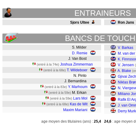
ENTRAINEURS
Sjors Ultee
Ron Jans
BANCS DE TOUCH
S. Milder
V. Barkas
D. Remie
M. van der
J. Van Bost
K. Finnsso
Joshua Zimmerman
(entré à la 74e)
V. Jensen
T. Wildeboer
(entré à la 68e)
A. Blake
(e
N. Pinto
Gjivai Zech
J. Bernardina
Niklas Brø
Y. Marhoum
(entré à la 83e)
N. Viergev
M. Erkan
(entré à la 59e)
Miliano Jo
Lars Mol
(entré à la 59e)
Rafik El Ar
Kas de Wit
(entré à la 68e)
J. van Om
Maxim Mariani
Derry Murk
age moyen des titulaires (ans) :
25,4
24,6
: age moyen de