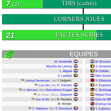
7
TIRS
(cadrés)
(1)
0
CORNERS JOUES
21
FAUTES SUBIES
EQUIPES
M. Havekotte
M. Brouwer
Maurilio de Lannoy
S. Horema
L. Miguel
M. Didden
X. Lambrix
Mike Eerdh
J. Kuijpers
S. Elkaroua
(
Joshua Zimmerman
, 74e)
D. Vianello
A. Engwan
(
Lars Mol
, 59e)
Marcelencio Esajas
C. Bozdog
(
Y. Marhoum
, 83e)
L. Slagveer
Miguel Rod
(M. Erkan, 59e)
M. Remans
Dani de Wit
(
Kas de Wit
, 68e)
M. Hinoke
Emirhan D
S. Doucouré
(
T. Wildeboer
, 68e)
Y. Cathline