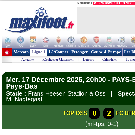
A retenir :
Palmarès Coupe du Mond
OM
PSG
Lyon
Lille
Monaco
Chelsea
Man Utd
Arsenal
Liverpool
ManCity
Ba
+ de clubs
Mercato
Ligue 1
L2/Coupes
Etranger
Coupe d'Europe
Les B
Actualité
|
Résultats & Classement
|
Buteurs
|
Calendrier
|
Equipe
Mer. 17 Décembre 2025, 20h00 - PAYS-
Pays-Bas
Stade :
Frans Heesen Stadion à Oss |
Spect
M. Nagtegaal
0
2
TOP OSS
FC UT
(mi-tps: 0-1)