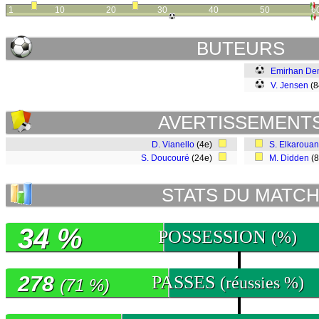
1
10
20
30
40
50
6
BUTEURS
Emirhan De
V. Jensen
(
AVERTISSEMENT
D. Vianello
(4e)
S. Elkarouan
S. Doucouré
(24e)
M. Didden
(
STATS DU MATC
34 %
POSSESSION
(%)
278
PASSES
(réussies %)
(71 %)