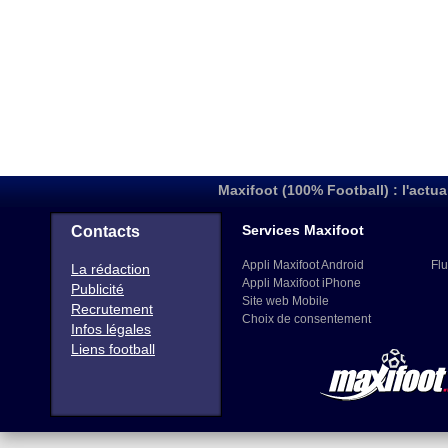
Maxifoot (100% Football) : l'actua
Services Maxifoot
Contacts
Appli Maxifoot Android
Flu
La rédaction
Appli Maxifoot iPhone
Publicité
Site web Mobile
Recrutement
Choix de consentement
Infos légales
Liens football