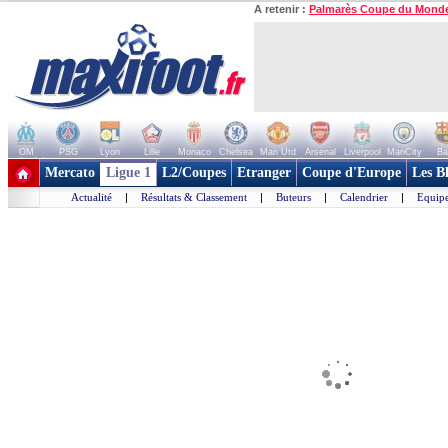
A retenir :
Palmarès Coupe du Mond
OM
PSG
Lyon
Lille
Monaco
Chelsea
Man Utd
Arsenal
Liverpool
ManCity
Ba
+ de clubs
Mercato
Ligue 1
L2/Coupes
Etranger
Coupe d'Europe
Les B
Actualité
|
Résultats & Classement
|
Buteurs
|
Calendrier
|
Equipe