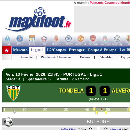
A retenir :
Palmarès Coupe du Mond
OM
PSG
Lyon
Lille
Monaco
Chelsea
Man Utd
Arsenal
Liverpool
ManCity
Ba
+ de clubs
Mercato
Ligue 1
L2/Coupes
Etranger
Coupe d'Europe
Les B
Actualité
|
Résultats & Classement
|
Buteurs
|
Calendrier
|
Equipe
Ven. 13 Février 2026, 21h45 - PORTUGAL - Liga 1
Stade :
à |
Spectateurs :
- |
Arbitre :
P. Ramalho
1
1
TONDELA
ALVER
(mi-tps: 0-1)
1
10
20
30
40
50
6
BUTEURS