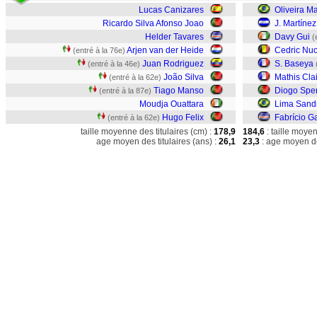
Lucas Canizares
Oliveira M
Ricardo Silva Afonso Joao
J. Martínez
Helder Tavares
Davy Gui
(
Arjen van der Heide
Cedric Nuo
(entré à la 76e)
Juan Rodriguez
S. Baseya
(entré à la 46e)
João Silva
Mathis Clai
(entré à la 62e)
Tiago Manso
Diogo Spe
(entré à la 87e)
Moudja Ouattara
Lima Sand
Hugo Felix
Fabrício G
(entré à la 62e)
taille moyenne des titulaires (cm) :
178,9
184,6
: taille moye
age moyen des titulaires (ans) :
26,1
23,3
: age moyen de