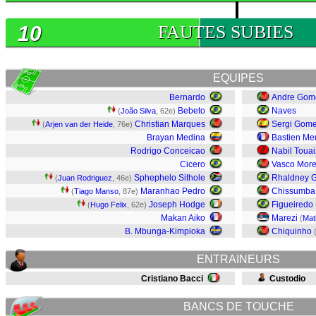
10
FAUTES SUBIES
EQUIPES
Bernardo
Andre Gom
Bebeto
Naves
(
João Silva
, 62e)
Christian Marques
Sergi Gom
(
Arjen van der Heide
, 76e)
Brayan Medina
Bastien Me
Rodrigo Conceicao
Nabil Touai
Cicero
Vasco More
Sphephelo Sithole
Rhaldney 
(
Juan Rodriguez
, 46e)
Maranhao Pedro
Chissumba
(
Tiago Manso
, 87e)
Joseph Hodge
Figueiredo
(
Hugo Felix
, 62e)
Makan Aiko
Marezi
(
Math
B. Mbunga-Kimpioka
Chiquinho
ENTRAINEURS
Cristiano Bacci
Custodio
BANCS DE TOUCHE