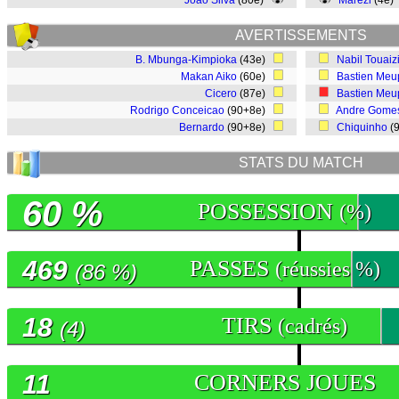
João Silva
(80e)
Marezi
(4e)
AVERTISSEMENTS
B. Mbunga-Kimpioka
(43e)
Nabil Touaiz
Makan Aiko
(60e)
Bastien Meu
Cicero
(87e)
Bastien Meu
Rodrigo Conceicao
(90+8e)
Andre Gome
Bernardo
(90+8e)
Chiquinho
(
STATS DU MATCH
60 %
POSSESSION
(%)
469
PASSES
(réussies %)
(86 %)
18
TIRS
(cadrés)
(4)
11
CORNERS JOUES