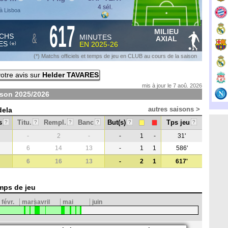
4 sél.
à Lisboa
617
MILIEU
&
CHS
MINUTES
AXIAL
ES
EN
2025-26
*
(
)
(*) Matchs officiels et temps de jeu en CLUB au cours de la saison
otre avis sur
Helder TAVARES
mis à jour le 7 aoû. 2026
ison
2025/2026
autres saisons >
dela
s
Titu.
Rempl.
Banc
But(s)
Tps jeu
?
?
?
?
?
?
-
2
-
-
1
-
31'
6
14
13
-
1
1
586'
6
16
13
-
2
1
617'
mps de jeu
févr.
mars
avril
mai
juin