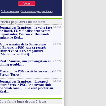
Voter
Voir les resultats
-
Voir les sondages précédents
articles populaires du moment
(06/08)
Journal des Transferts : la volte-face
de Rodri, l'OM finalise deux ventes
importantes, Vinicius et Diomandé
agitent le Real...
(05/08)
A une semaine de la Supercoupe
d'Europe, le PSG rate sa rentrée -
Débrief et NOTES des joueurs
(Majorque 3-0 PSG)
(06/08)
Real : Vinicius, une prolongation au
timing troublant
(06/08)
Mercato : le PSG reçoit le feu vert de
Ferran Torres !
(05/08)
Journal des Transferts : Liverpool
tourné vers le PSG, le nouveau club
de Salah connu, Lille veut piocher au
Real...
Ça a fait le buzz depuis 7 jours