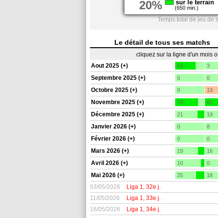
20%
sur le terrain
(650 min.)
Temps total de jeu de 
Le détail de tous ses matchs
cliquez sur la ligne d'un mois 
Aout 2025 (+)
63
3
Septembre 2025 (+)
0
0
Octobre 2025 (+)
0
19
Novembre 2025 (+)
70
61
Décembre 2025 (+)
21
19
Janvier 2026 (+)
0
8
Février 2026 (+)
0
0
Mars 2026 (+)
19
16
Avril 2026 (+)
10
0
Mai 2026 (+)
25
18
03/05/2026
Liga 1, 32e j.
11/05/2026
Liga 1, 33e j.
16/05/2026
Liga 1, 34e j.