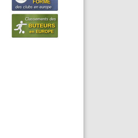
FORME
des clubs en europe
Classements des
BUTEURS
en EUROPE