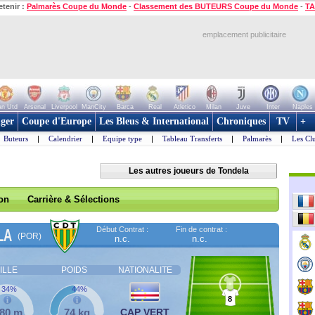
etenir :
Palmarès Coupe du Monde
-
Classement des BUTEURS Coupe du Monde
-
TA
emplacement publicitaire
n Utd
Arsenal
Liverpool
ManCity
Barca
Real
Atletico
Milan
Juve
Inter
Naples
ger
Coupe d'Europe
Les Bleus & International
Chroniques
TV
+
Buteurs
|
Calendrier
|
Equipe type
|
Tableau Transferts
|
Palmarès
|
Les Cl
Les autres joueurs de Tondela
son
Carrière & Sélections
Début Contrat :
Fin de contrat :
LA
(POR)
n.c.
n.c.
ILLE
POIDS
NATIONALITE
34%
44%
8
,80 m
74 kg
CAP VERT