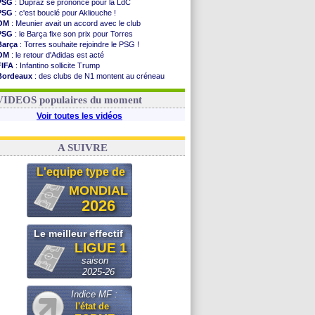
PSG
: Dupraz se prononce pour la LdC
PSG
: c'est bouclé pour Akliouche !
OM
: Meunier avait un accord avec le club
PSG
: le Barça fixe son prix pour Torres
Barça
: Torres souhaite rejoindre le PSG !
OM
: le retour d'Adidas est acté
FIFA
: Infantino sollicite Trump
Bordeaux
: des clubs de N1 montent au créneau
Argentine
: quand Medina recadre... sa mère
Real
: le démenti de Leipzig pour Diomandé
VIDEOS populaires du moment
Voir toutes les vidéos
A SUIVRE
L'equipe type de
MONDIAL
2026
Le meilleur effectif
LIGUE 1
saison
2025-26
Indice MF :
l'état de