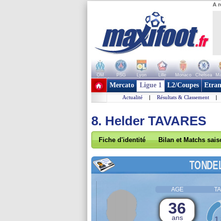
A r
OM
PSG
Lyon
Lille
Monaco
Chelsea
Ma
+ de clubs
Mercato
Ligue 1
L2/Coupes
Etran
Actualité
|
Résultats & Classement
|
8. Helder TAVARES
Fiche d'identité
Bilan et Matchs sai
TONDE
AGE
TA
36
ans
1