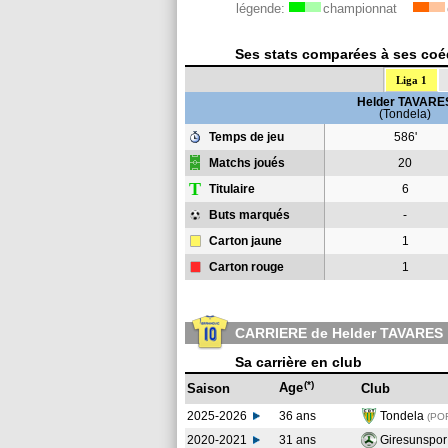
légende:
championnat
Ses stats comparées à ses coéq
Liga 1
Helder TAVARE
(Tondela)
Temps de jeu
586'
Matchs joués
20
T
Titulaire
6
Buts marqués
-
Carton jaune
1
Carton rouge
1
CARRIERE de Helder TAVARES
Sa carrière en club
(*)
Age
Saison
Club
2025-2026
36 ans
Tondela
(PO
2020-2021
31 ans
Giresunspo