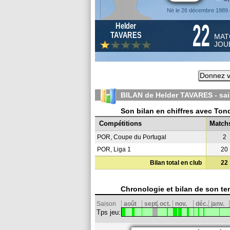
Né le 26 décembre 1989 
22
Helder
TAVARES
MAT
JOU
Donnez v
BILAN de Helder TAVARES - sa
Son bilan en chiffres avec Ton
Compétitions
Match
POR, Coupe du Portugal
2
POR, Liga 1
20
Bilan total en club
22
Chronologie et bilan de son te
Saison
août
sept.
oct.
nov.
déc.
janv.
Tps jeu: