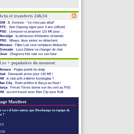
Actu et transferts 24h/24
OM
: B. Genesio - "ce n'est pas idéal"
TFC
: Sion Oppong signe pour 4 ans (officiel)
PSG
: Liverpool va proposer 115 M€ pour ...
Norvège
: la démission d'Infantino réclamée
PSG
: Mbaye, deux pistes se détachent
Monaco
: Filipe Luis veut remplacer Akliouche
Grenade
: Luca Zidane va changer de club
Juve
: Zhegrova très clair sur son futur
OM
: Aguerd, le plan B de Naples
Les + populaires du moment
Arsenal
: Guimarães a signé son contrat
Nantes
: direction Chypre pour Duverne
Monaco
: Pogba pointé du doigt
Monaco
: le remplaçant d'Akliouche en ...
Real
: Diomandé arrive pour 140 M€ !
Man Utd
: Bayindir signe au Celta (officiel)
OM
: le club prêt à libérer Kondogbia ?
Man City
: Enzo Fernandez pour l'après-Rodri ?
Man City
: Rodri préfère le Barça au Real !
Naples
: l'option Monaco pour Lukaku !
Barça
: Ferran Torres donne son feu vert au PSG
OM
: Lucas Perri a été approché
OM
: accord trouvé avec Man City pour Rulli
PSG
: le coach de l'Ajax insiste pour Godts
PSG
: l'étonnante rumeur Gusto
PSG
: une 2e offre en préparation pour Godts
OM
: une offre pour Bulka
age Maxifoot
Francfort
: Dina Ebimbe signe à Schalke (off.)
Strasbourg
: Saïdou Sow prêté à Nantes (off.)
e va t-il faire mieux que Deschamps en équipe de
Monaco
: Filipe Luis aimerait garder Balogun
e ?
Dortmund
: Newcastle est prévenu pour Nmecha
Barça
: première offre à 45 M€ pour Rodri ?
UI
Argentine
: le soutien très appuyé à Infantino
NON
Voir les brèves précédentes