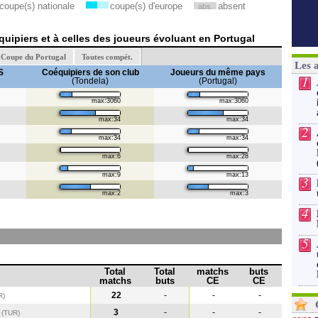
coupe(s) nationale
coupe(s) d'europe
absent
abs.
uipiers et à celles des joueurs évoluant en Portugal
Coupe du Portugal
Toutes compét.
Les 
S
Coéquipiers de son club
Joueurs du même pays
1
(Tondela)
(Portugal)
max:3060
max:3060
max:34
max:34
2
max:34
max:34
max:6
max:28
max:9
max:13
3
max:2
max:3
4
5
Total
Total
matchs
buts
matchs
buts
CE
CE
22
-
-
-
R)
r
3
-
-
-
(TUR
)