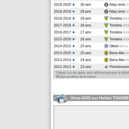
2019-2020
30 ans
Altay Izmir
(
2018-2019
29 ans
Altay Izmir
(
2018-2019
29 ans
Tondela
(PO
2017-2018
28 ans
Tondela
(PO
2016-2017
27 ans
Tondela
(PO
2015-2016
26 ans
Tondela
(PO
2014-2015
25 ans
Otelul
(ROU
)
2014-2015
25 ans
Beira Mar
(
2013-2014
24 ans
Beira Mar
(P
2012-2013
23 ans
Pinhalnove
Cliquez sur les lignes pour afficher/masquer le déta
(*)
Age au début de la saison
Votre AVIS sur Helder TAVARE