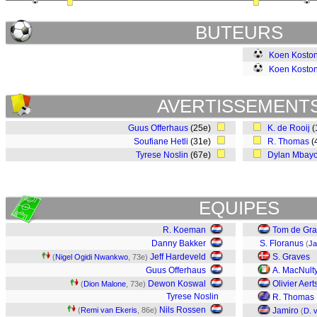
BUTEURS
Koen Kosto
Koen Kosto
AVERTISSEMENT
Guus Offerhaus
(25e)
K. de Rooij
(
Soufiane Hetli
(31e)
R. Thomas
(
Tyrese Noslin
(67e)
Dylan Mbay
EQUIPES
R. Koeman
Tom de Gra
Danny Bakker
S. Floranus
(
Ja
Jeff Hardeveld
S. Graves
(
Nigel Ogidi Nwankwo
, 73e)
Guus Offerhaus
A. MacNult
Dewon Koswal
Olivier Aer
(
Dion Malone
, 73e)
Tyrese Noslin
R. Thomas
Nils Rossen
(
Remi van Ekeris
, 86e)
Jamiro
(
D. 