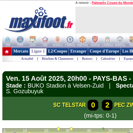
A retenir :
Palmarès Coupe du Mond
OM
PSG
Lyon
Lille
Monaco
Chelsea
Man Utd
Arsenal
Liverpool
ManCity
Ba
+ de clubs
Mercato
Ligue 1
L2/Coupes
Etranger
Coupe d'Europe
Les B
Actualité
|
Résultats & Classement
|
Buteurs
|
Calendrier
|
Equipe
Ven. 15 Août 2025, 20h00 - PAYS-BAS - 
Stade :
BUKO Stadion à Velsen-Zuid |
Spect
S. Gozubuyuk
0
2
SC TELSTAR
PEC Z
(mi-tps: 0-1)
1
10
20
30
40
50
6