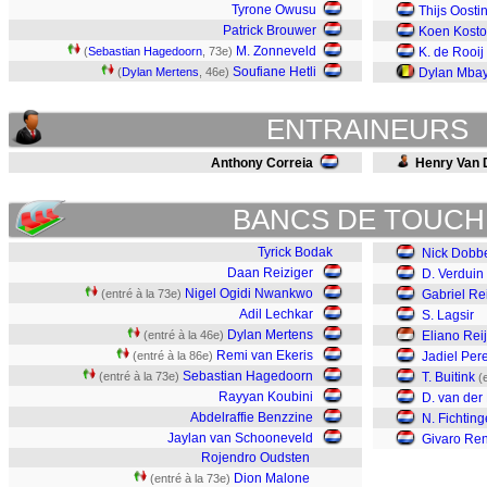
Tyrone Owusu
Thijs Oosti
Patrick Brouwer
Koen Kost
M. Zonneveld
(
Sebastian Hagedoorn
, 73e)
K. de Rooij
Soufiane Hetli
(
Dylan Mertens
, 46e)
Dylan Mba
ENTRAINEURS
Anthony Correia
Henry Van 
BANCS DE TOUCH
Tyrick Bodak
Nick Dobb
Daan Reiziger
D. Verduin
Nigel Ogidi Nwankwo
(entré à la 73e)
Gabriel Re
Adil Lechkar
S. Lagsir
Dylan Mertens
(entré à la 46e)
Eliano Rei
Remi van Ekeris
(entré à la 86e)
Jadiel Per
Sebastian Hagedoorn
(entré à la 73e)
T. Buitink
(
Rayyan Koubini
D. van der
Abdelraffie Benzzine
N. Fichting
Jaylan van Schooneveld
Givaro Re
Rojendro Oudsten
Dion Malone
(entré à la 73e)